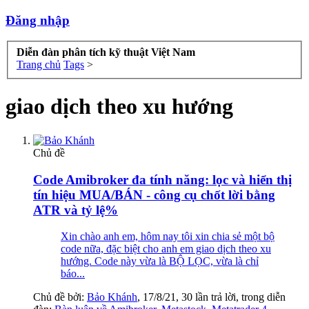
Đăng nhập
Diễn đàn phân tích kỹ thuật Việt Nam
Trang chủ
Tags
>
giao dịch theo xu hướng
Chủ đề
Code Amibroker đa tính năng: lọc và hiển thị
tín hiệu MUA/BÁN - công cụ chốt lời bằng
ATR và tỷ lệ%
Xin chào anh em, hôm nay tôi xin chia sẻ một bộ
code nữa, đặc biệt cho anh em giao dịch theo xu
hướng. Code này vừa là BỘ LỌC, vừa là chỉ
báo...
Chủ đề bởi:
Bảo Khánh
,
17/8/21
, 30 lần trả lời, trong diễn