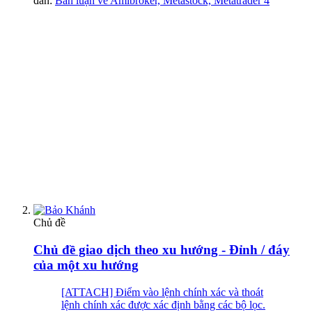
đàn:
Bàn luận về Amibroker, Metastock, Metatrader 4
Chủ đề
Chủ đề giao dịch theo xu hướng - Đỉnh / đáy
của một xu hướng
[ATTACH] Điểm vào lệnh chính xác và thoát
lệnh chính xác được xác định bằng các bộ lọc.