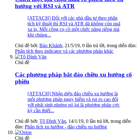
hướng với RSI và ATR
[ATTACH] Đối với các nhà đầu tư theo phân
tích kỹ thuật thì RSI và ATR đã không còn quá
xa lạ. Mỗi công cụ có một chức năng riêng mà
khi chúng...
Chủ đề bởi:
Bảo Khánh
,
21/5/19
, 0 lần trả lời, trong diễn đàn:
Phân tích theo indicator và các phương pháp khác
Chủ đề
Các phương pháp bắt đảo chiều xu hướng cổ
phiếu
[ATTACH] Nhận diện đảo chiều xu hướng là
một phương pháp nguy hiểm và rui ro cao đối
với phái sinh,nhưng nó lại là phương pháp cực
kỳ cần thiết...
Chủ đề bởi:
Tô Đình Văn
,
14/1/19
, 0 lần trả lời, trong diễn
đàn:
Phân tích xu hướng - đảo chiều xu hướng
Chủ đề