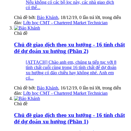
Nếu không có các bộ lọc này, các nhà giao dịch
có thể...
Chủ đề bởi:
Bảo Khánh
,
18/12/19
, 0 lần trả lời, trong diễn
đàn:
Lớp học CMT - Chartered Market Technician
Chủ đề
Chủ đề giao dịch theo xu hướng - 16 tính chất
để dự đoán xu hướng (Phần 2)
[ATTACH] Chào anh em, chúng ta tiếp tục với 8
tính chất cuối cùng trong 16 tính chất để dự đoán
xu hướng có đảo chiều hay không nhé. Anh em
có...
Chủ đề bởi:
Bảo Khánh
,
16/12/19
, 0 lần trả lời, trong diễn
đàn:
Lớp học CMT - Chartered Market Technician
Chủ đề
Chủ đề giao dịch theo xu hướng - 16 tính chất
để dự đoán xu hướng (Phần 1)