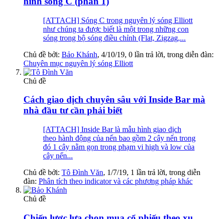
hình sóng C (phần 1)
[ATTACH] Sóng C trong nguyên lý sóng Elliott
như chúng ta được biết là một trong những con
sóng trong bộ sóng điều chỉnh (Flat, Zigzag,...
Chủ đề bởi:
Bảo Khánh
,
4/10/19
, 0 lần trả lời, trong diễn đàn:
Chuyên mục nguyên lý sóng Elliott
Chủ đề
Cách giao dịch chuyên sâu với Inside Bar mà
nhà đầu tư cần phải biết
[ATTACH] Inside Bar là mẫu hình giao dịch
theo hành động của nến bao gồm 2 cây nến trong
đó 1 cây nằm gọn trong phạm vi high và low của
cây nến...
Chủ đề bởi:
Tô Đình Văn
,
1/7/19
, 1 lần trả lời, trong diễn
đàn:
Phân tích theo indicator và các phương pháp khác
Chủ đề
Chiến lược lựa chọn mua cổ phiếu theo xu