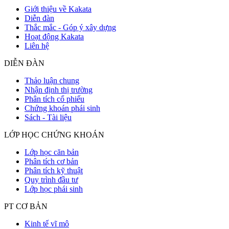
Giới thiệu về Kakata
Diễn đàn
Thắc mắc - Góp ý xây dựng
Hoạt động Kakata
Liên hệ
DIỄN ĐÀN
Thảo luận chung
Nhận định thị trường
Phân tích cổ phiếu
Chứng khoán phái sinh
Sách - Tài liệu
LỚP HỌC CHỨNG KHOÁN
Lớp học căn bản
Phân tích cơ bản
Phân tích kỹ thuật
Quy trình đầu tư
Lớp học phái sinh
PT CƠ BẢN
Kinh tế vĩ mô