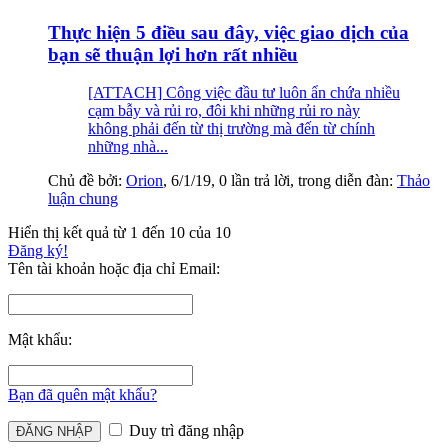
Thực hiện 5 điều sau đây, việc giao dịch của
bạn sẽ thuận lợi hơn rất nhiều
[ATTACH] Công việc đầu tư luôn ẩn chứa nhiều
cạm bẫy và rủi ro, đôi khi những rủi ro này
không phải đến từ thị trường mà đến từ chính
những nhà...
Chủ đề bởi:
Orion
,
6/1/19
, 0 lần trả lời, trong diễn đàn:
Thảo
luận chung
Hiển thị kết quả từ 1 đến 10 của 10
Đăng ký!
Tên tài khoản hoặc địa chỉ Email:
Mật khẩu:
Bạn đã quên mật khẩu?
Duy trì đăng nhập