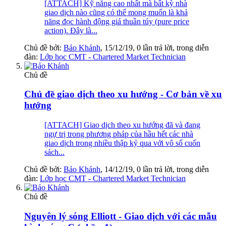
[ATTACH] Kỹ năng cao nhất mà bất kỳ nhà
giao dịch nào cũng có thể mong muốn là khả
năng đọc hành động giá thuần túy (pure price
action). Đây là...
Chủ đề bởi:
Bảo Khánh
,
15/12/19
, 0 lần trả lời, trong diễn
đàn:
Lớp học CMT - Chartered Market Technician
Chủ đề
Chủ đề giao dịch theo xu hướng - Cơ bản về xu
hướng
[ATTACH] Giao dịch theo xu hướng đã và đang
ngự trị trong phương pháp của hầu hết các nhà
giao dịch trong nhiều thập kỷ qua với vô số cuốn
sách...
Chủ đề bởi:
Bảo Khánh
,
14/12/19
, 0 lần trả lời, trong diễn
đàn:
Lớp học CMT - Chartered Market Technician
Chủ đề
Nguyên lý sóng Elliott - Giao dịch với các mẫu