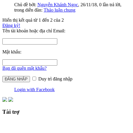
Chủ đề bởi:
Nguyễn Khánh Ngọc
,
26/11/18
, 0 lần trả lời,
trong diễn đàn:
Thảo luận chung
Hiển thị kết quả từ 1 đến 2 của 2
Đăng ký!
Tên tài khoản hoặc địa chỉ Email:
Mật khẩu:
Bạn đã quên mật khẩu?
Duy trì đăng nhập
Login with Facebook
Tài trợ