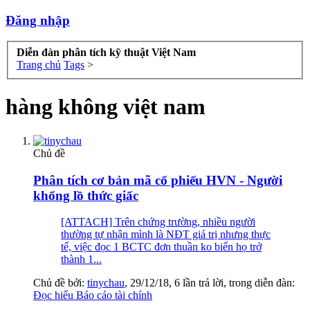
Đăng nhập
Diễn đàn phân tích kỹ thuật Việt Nam
Trang chủ
Tags
>
hàng không việt nam
Chủ đề
Phân tích cơ bản mã cổ phiếu HVN - Người
khổng lồ thức giấc
[ATTACH] Trên chứng trường, nhiều người
thường tự nhận mình là NĐT giá trị nhưng thực
tế, việc đọc 1 BCTC đơn thuần ko biến họ trở
thành 1...
Chủ đề bởi:
tinychau
,
29/12/18
, 6 lần trả lời, trong diễn đàn:
Đọc hiểu Báo cáo tài chính