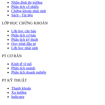
Nhận định thị trường
Phân tích cổ phiếu
Chứng khoán phái sinh
Sách - Tài liệu
LỚP HỌC CHỨNG KHOÁN
Lớp học căn bản
Phân tích cơ bản
Phân tích kỹ thuật
Quy trình đầu tư
Lớp học phái sinh
PT CƠ BẢN
Kinh tế vĩ mô
Phân tích ngành
Phân tích doanh nghiệp
PT KỸ THUẬT
Thanh khoản
Xu hướng
Indicator