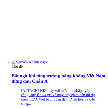
Chủ đề
Bất ngờ khi tăng trưởng hàng không Việt Nam
đứng đầu Châu Á
[ATTACH] Hiện nay với mức thu nhập ngày
càng tăng lên và giá vé máy bay giảm dần thì dự
kiến người Việt sẽ chuyển dần từ tàu hỏa và ô tô
sang...