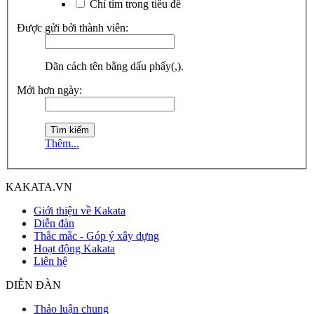
Chỉ tìm trong tiêu đề
Được gửi bởi thành viên:
Dãn cách tên bằng dấu phẩy(,).
Mới hơn ngày:
Thêm...
KAKATA.VN
Giới thiệu về Kakata
Diễn đàn
Thắc mắc - Góp ý xây dựng
Hoạt động Kakata
Liên hệ
DIỄN ĐÀN
Thảo luận chung