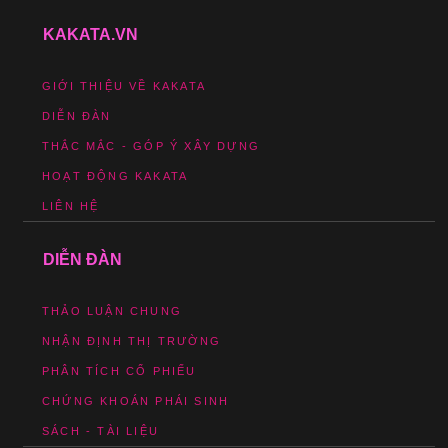
KAKATA.VN
GIỚI THIỆU VỀ KAKATA
DIỄN ĐÀN
THẮC MẮC - GÓP Ý XÂY DỰNG
HOẠT ĐỘNG KAKATA
LIÊN HỆ
DIỄN ĐÀN
THẢO LUẬN CHUNG
NHẬN ĐỊNH THỊ TRƯỜNG
PHÂN TÍCH CỔ PHIẾU
CHỨNG KHOÁN PHÁI SINH
SÁCH - TÀI LIỆU