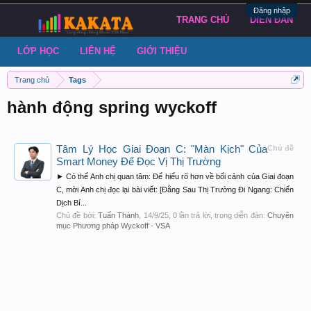
Đăng nhập
TRANG CHỦ
DIỄN ĐÀN
LỚP HỌC
LIÊN HỆ
GIỚI THIỆU
Trang chủ
Tags
hành động spring wyckoff
Tâm Lý Học Giai Đoạn C: "Màn Kịch" Của
Chủ đề
Smart Money Để Đọc Vị Thị Trường
► Có thể Anh chị quan tâm: Để hiểu rõ hơn về bối cảnh của Giai đoạn
C, mời Anh chị đọc lại bài viết: [Đằng Sau Thị Trường Đi Ngang: Chiến
Dịch Bí...
Chủ đề bởi:
Tuấn Thành
,
14/9/25
, 0 lần trả lời, trong diễn đàn:
Chuyên
mục Phương pháp Wyckoff - VSA