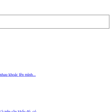
nhau khoác lên mình...
 trên sân khấu đó, có...