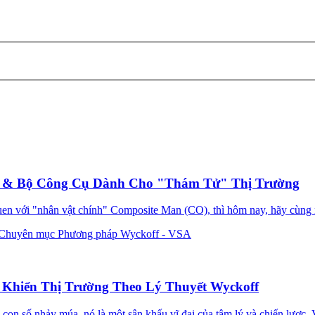
n & Bộ Công Cụ Dành Cho "Thám Tử" Thị Trường
 quen với "nhân vật chính" Composite Man (CO), thì hôm nay, hãy cùng 
Chuyên mục Phương pháp Wyckoff - VSA
 Khiển Thị Trường Theo Lý Thuyết Wyckoff
 số nhảy múa, nó là một sân khấu vĩ đại của tâm lý và chiến lược. Và