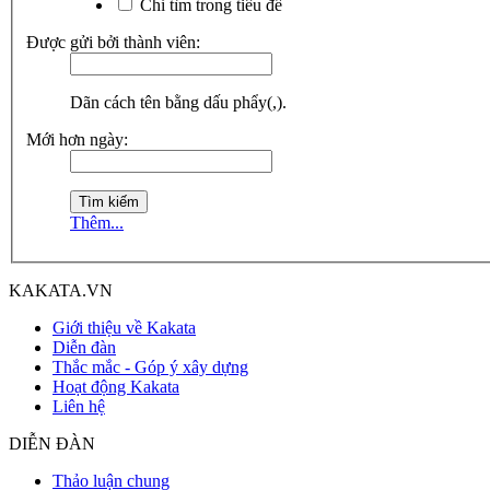
Chỉ tìm trong tiêu đề
Được gửi bởi thành viên:
Dãn cách tên bằng dấu phẩy(,).
Mới hơn ngày:
Thêm...
KAKATA.VN
Giới thiệu về Kakata
Diễn đàn
Thắc mắc - Góp ý xây dựng
Hoạt động Kakata
Liên hệ
DIỄN ĐÀN
Thảo luận chung