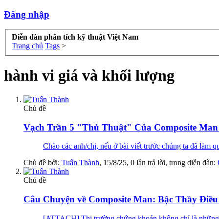
Đăng nhập
Diễn đàn phân tích kỹ thuật Việt Nam
Trang chủ
Tags
>
hành vi giá và khối lượng
Chủ đề
Vạch Trần 5 "Thủ Thuật" Của Composite Ma
Chào các anh/chị, nếu ở bài viết trước chúng ta đã làm
Chủ đề bởi:
Tuấn Thành
,
15/8/25
, 0 lần trả lời, trong diễn đàn:
Chủ đề
Câu Chuyện về Composite Man: Bậc Thầy Điều
[ATTACH] Thị trường chứng khoán không chỉ là những con