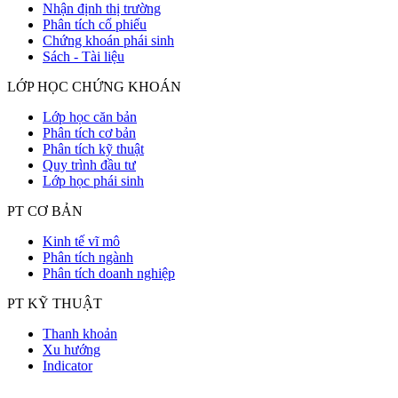
Nhận định thị trường
Phân tích cổ phiếu
Chứng khoán phái sinh
Sách - Tài liệu
LỚP HỌC CHỨNG KHOÁN
Lớp học căn bản
Phân tích cơ bản
Phân tích kỹ thuật
Quy trình đầu tư
Lớp học phái sinh
PT CƠ BẢN
Kinh tế vĩ mô
Phân tích ngành
Phân tích doanh nghiệp
PT KỸ THUẬT
Thanh khoản
Xu hướng
Indicator