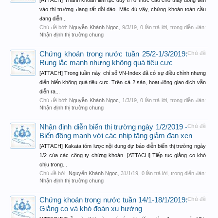
[ATTACH] Thanh khoản liên tục duy trì ở mức cao cho thấy dòng tiền
vào thị trường đang rất dồi dào. Mặc dù vậy, chứng khoán toàn cầu
đang diễn...
Chủ đề bởi:
Nguyễn Khánh Ngọc
,
9/3/19
, 0 lần trả lời, trong diễn đàn:
Nhận định thị trường chung
Chứng khoán trong nước tuần 25/2-1/3/2019:
Chủ đề
Rung lắc mạnh nhưng không quá tiêu cực
[ATTACH] Trong tuần này, chỉ số VN-Index đã có sự điều chỉnh nhưng
diễn biến không quá tiêu cực. Trên cả 2 sàn, hoạt động giao dịch vẫn
diễn ra...
Chủ đề bởi:
Nguyễn Khánh Ngọc
,
1/3/19
, 0 lần trả lời, trong diễn đàn:
Nhận định thị trường chung
Nhận định diễn biến thị trường ngày 1/2/2019 -
Chủ đề
Biến động mạnh với các nhịp tăng giảm đan xen
[ATTACH] Kakata tóm lược nội dung dự báo diễn biến thị trường ngày
1/2 của các công ty chứng khoán. [ATTACH] Tiếp tục giằng co khó
chịu trong...
Chủ đề bởi:
Nguyễn Khánh Ngọc
,
31/1/19
, 0 lần trả lời, trong diễn đàn:
Nhận định thị trường chung
Chứng khoán trong nước tuần 14/1-18/1/2019:
Chủ đề
Giằng co và khó đoán xu hướng