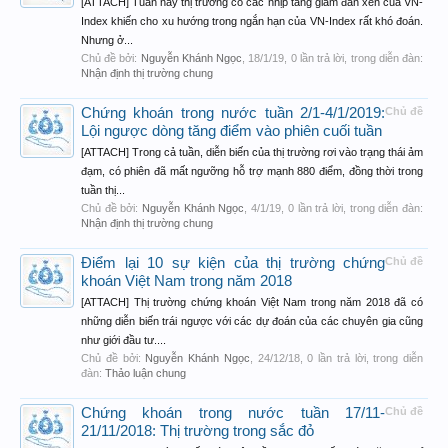
[ATTACH] Tuần này thị trường có các nhịp tăng giảm đan xen của VN-
Index khiến cho xu hướng trong ngắn hạn của VN-Index rất khó đoán.
Nhưng ở...
Chủ đề bởi:
Nguyễn Khánh Ngọc
,
18/1/19
, 0 lần trả lời, trong diễn đàn:
Nhận định thị trường chung
Chứng khoán trong nước tuần 2/1-4/1/2019:
Chủ đề
Lội ngược dòng tăng điểm vào phiên cuối tuần
[ATTACH] Trong cả tuần, diễn biến của thị trường rơi vào trạng thái ảm
đạm, có phiên đã mất ngưỡng hỗ trợ mạnh 880 điểm, đồng thời trong
tuần thị...
Chủ đề bởi:
Nguyễn Khánh Ngọc
,
4/1/19
, 0 lần trả lời, trong diễn đàn:
Nhận định thị trường chung
Điểm lại 10 sự kiện của thị trường chứng
Chủ đề
khoán Việt Nam trong năm 2018
[ATTACH] Thị trường chứng khoán Việt Nam trong năm 2018 đã có
những diễn biến trái ngược với các dự đoán của các chuyên gia cũng
như giới đầu tư....
Chủ đề bởi:
Nguyễn Khánh Ngọc
,
24/12/18
, 0 lần trả lời, trong diễn
đàn:
Thảo luận chung
Chứng khoán trong nước tuần 17/11-
Chủ đề
21/11/2018: Thị trường trong sắc đỏ