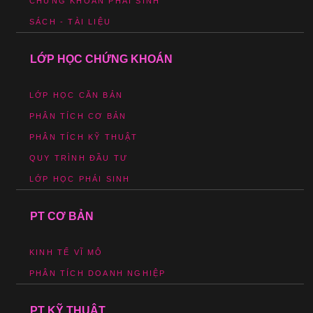
CHỨNG KHOÁN PHÁI SINH
SÁCH - TÀI LIỆU
LỚP HỌC CHỨNG KHOÁN
LỚP HỌC CĂN BẢN
PHÂN TÍCH CƠ BẢN
PHÂN TÍCH KỸ THUẬT
QUY TRÌNH ĐẦU TƯ
LỚP HỌC PHÁI SINH
PT CƠ BẢN
KINH TẾ VĨ MÔ
PHÂN TÍCH DOANH NGHIỆP
PT KỸ THUẬT