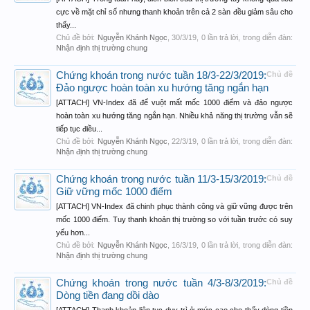
cực về mặt chỉ số nhưng thanh khoản trên cả 2 sàn đều giảm sâu cho
thấy...
Chủ đề bởi:
Nguyễn Khánh Ngọc
,
30/3/19
, 0 lần trả lời, trong diễn đàn:
Nhận định thị trường chung
Chứng khoán trong nước tuần 18/3-22/3/2019:
Chủ đề
Đảo ngược hoàn toàn xu hướng tăng ngắn hạn
[ATTACH] VN-Index đã để vuột mất mốc 1000 điểm và đảo ngược
hoàn toàn xu hướng tăng ngắn hạn. Nhiều khả năng thị trường vẫn sẽ
tiếp tục điều...
Chủ đề bởi:
Nguyễn Khánh Ngọc
,
22/3/19
, 0 lần trả lời, trong diễn đàn:
Nhận định thị trường chung
Chứng khoán trong nước tuần 11/3-15/3/2019:
Chủ đề
Giữ vững mốc 1000 điểm
[ATTACH] VN-Index đã chinh phục thành công và giữ vững được trên
mốc 1000 điểm. Tuy thanh khoản thị trường so với tuần trước có suy
yếu hơn...
Chủ đề bởi:
Nguyễn Khánh Ngọc
,
16/3/19
, 0 lần trả lời, trong diễn đàn:
Nhận định thị trường chung
Chứng khoán trong nước tuần 4/3-8/3/2019:
Chủ đề
Dòng tiền đang dồi dào