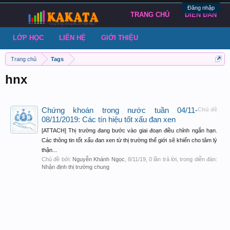
Đăng nhập
TRANG CHỦ
DIỄN ĐÀN
LỚP HỌC
LIÊN HỆ
GIỚI THIỆU
Trang chủ
Tags
hnx
Chứng khoán trong nước tuần 04/11-
Chủ đề
08/11/2019: Các tín hiệu tốt xấu đan xen
[ATTACH] Thị trường đang bước vào giai đoạn điều chỉnh ngắn hạn.
Các thông tin tốt xấu đan xen từ thị trường thế giới sẽ khiến cho tâm lý
thận...
Chủ đề bởi:
Nguyễn Khánh Ngọc
,
8/11/19
, 0 lần trả lời, trong diễn đàn:
Nhận định thị trường chung