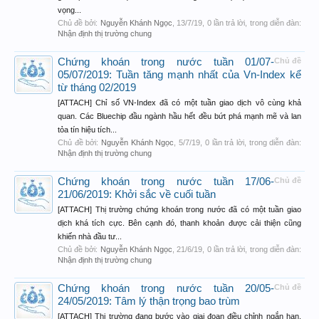
vọng...
Chủ đề bởi:
Nguyễn Khánh Ngọc
,
13/7/19
, 0 lần trả lời, trong diễn đàn:
Nhận định thị trường chung
Chứng khoán trong nước tuần 01/07-
Chủ đề
05/07/2019: Tuần tăng mạnh nhất của Vn-Index kể
từ tháng 02/2019
[ATTACH] Chỉ số VN-Index đã có một tuần giao dịch vô cùng khả
quan. Các Bluechip đầu ngành hầu hết đều bứt phá mạnh mẽ và lan
tỏa tín hiệu tích...
Chủ đề bởi:
Nguyễn Khánh Ngọc
,
5/7/19
, 0 lần trả lời, trong diễn đàn:
Nhận định thị trường chung
Chứng khoán trong nước tuần 17/06-
Chủ đề
21/06/2019: Khởi sắc về cuối tuần
[ATTACH] Thị trường chứng khoán trong nước đã có một tuần giao
dịch khá tích cực. Bên cạnh đó, thanh khoản được cải thiện cũng
khiến nhà đầu tư...
Chủ đề bởi:
Nguyễn Khánh Ngọc
,
21/6/19
, 0 lần trả lời, trong diễn đàn:
Nhận định thị trường chung
Chứng khoán trong nước tuần 20/05-
Chủ đề
24/05/2019: Tâm lý thận trọng bao trùm
[ATTACH] Thị trường đang bước vào giai đoạn điều chỉnh ngắn hạn.