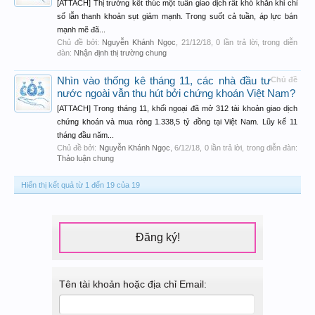
[ATTACH] Thị trường kết thúc một tuần giao dịch rất khó khăn khi chỉ
số lẫn thanh khoản sụt giảm mạnh. Trong suốt cả tuần, áp lực bán
mạnh mẽ đã...
Chủ đề bởi:
Nguyễn Khánh Ngọc
,
21/12/18
, 0 lần trả lời, trong diễn
đàn:
Nhận định thị trường chung
Nhìn vào thống kê tháng 11, các nhà đầu tư
Chủ đề
nước ngoài vẫn thu hút bởi chứng khoán Việt Nam?
[ATTACH] Trong tháng 11, khối ngoại đã mở 312 tài khoản giao dịch
chứng khoán và mua ròng 1.338,5 tỷ đồng tại Việt Nam. Lũy kế 11
tháng đầu năm...
Chủ đề bởi:
Nguyễn Khánh Ngọc
,
6/12/18
, 0 lần trả lời, trong diễn đàn:
Thảo luận chung
Hiển thị kết quả từ 1 đến 19 của 19
Đăng ký!
Tên tài khoản hoặc địa chỉ Email: