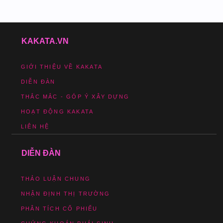
KAKATA.VN
GIỚI THIỆU VỀ KAKATA
DIỄN ĐÀN
THẮC MẮC - GÓP Ý XÂY DỰNG
HOẠT ĐỘNG KAKATA
LIÊN HỆ
DIỄN ĐÀN
THẢO LUẬN CHUNG
NHẬN ĐỊNH THỊ TRƯỜNG
PHÂN TÍCH CỔ PHIẾU