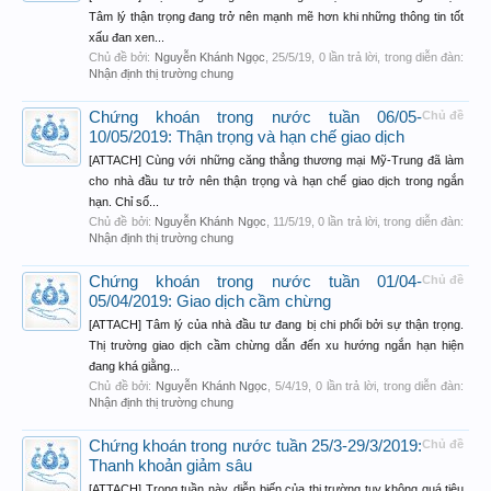
Tâm lý thận trọng đang trở nên mạnh mẽ hơn khi những thông tin tốt
xấu đan xen...
Chủ đề bởi:
Nguyễn Khánh Ngọc
,
25/5/19
, 0 lần trả lời, trong diễn đàn:
Nhận định thị trường chung
Chứng khoán trong nước tuần 06/05-
Chủ đề
10/05/2019: Thận trọng và hạn chế giao dịch
[ATTACH] Cùng với những căng thẳng thương mại Mỹ-Trung đã làm
cho nhà đầu tư trở nên thận trọng và hạn chế giao dịch trong ngắn
hạn. Chỉ số...
Chủ đề bởi:
Nguyễn Khánh Ngọc
,
11/5/19
, 0 lần trả lời, trong diễn đàn:
Nhận định thị trường chung
Chứng khoán trong nước tuần 01/04-
Chủ đề
05/04/2019: Giao dịch cầm chừng
[ATTACH] Tâm lý của nhà đầu tư đang bị chi phối bởi sự thận trọng.
Thị trường giao dịch cầm chừng dẫn đến xu hướng ngắn hạn hiện
đang khá giằng...
Chủ đề bởi:
Nguyễn Khánh Ngọc
,
5/4/19
, 0 lần trả lời, trong diễn đàn:
Nhận định thị trường chung
Chứng khoán trong nước tuần 25/3-29/3/2019:
Chủ đề
Thanh khoản giảm sâu
[ATTACH] Trong tuần này, diễn biến của thị trường tuy không quá tiêu