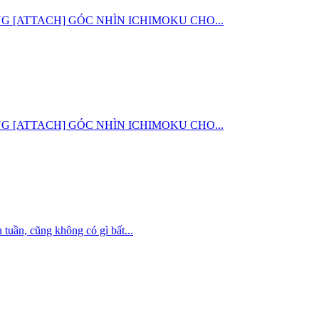
G CHUNG [ATTACH] GÓC NHÌN ICHIMOKU CHO...
G CHUNG [ATTACH] GÓC NHÌN ICHIMOKU CHO...
uần, cũng không có gì bất...