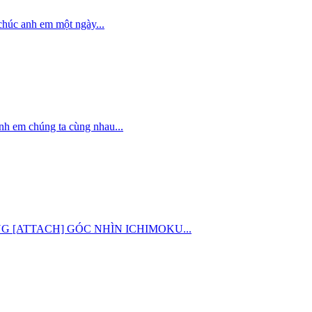
chúc anh em một ngày...
nh em chúng ta cùng nhau...
 CHUNG [ATTACH] GÓC NHÌN ICHIMOKU...