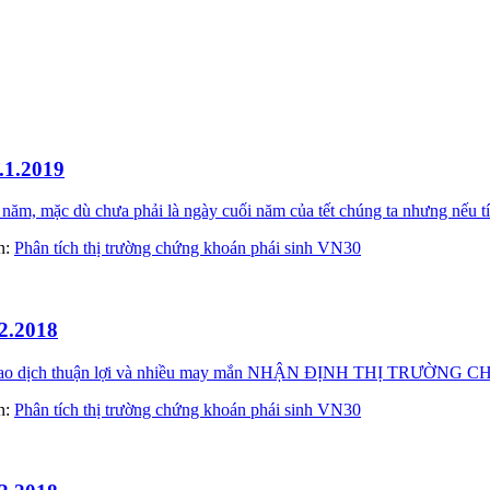
.1.2019
m, mặc dù chưa phải là ngày cuối năm của tết chúng ta nhưng nếu tí
àn:
Phân tích thị trường chứng khoán phái sinh VN30
2.2018
ày giao dịch thuận lợi và nhiều may mắn NHẬN ĐỊNH THỊ TRƯ
àn:
Phân tích thị trường chứng khoán phái sinh VN30