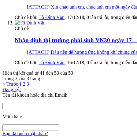
[ATTACH] Xin chào anh em, chúc anh em một ngày 
Chủ đề bởi:
Tô Đình Văn
,
17/12/18
, 0 lần trả lời, trong diễn đ
Chủ đề
Nhận định thị trường phái sinh VN30 ngày 17 -
[ATTACH] Đầu tiên để hưởng ứng không khí chung của c
Chủ đề bởi:
Tô Đình Văn
,
16/12/18
, 0 lần trả lời, trong diễn đ
Hiển thị kết quả từ 41 đến 53 của 53
Trang 3 của 3 trang
< Trước
1
2
3
Đăng ký!
Tên tài khoản hoặc địa chỉ Email:
Mật khẩu:
Bạn đã quên mật khẩu?