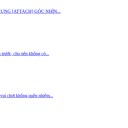
G CHUNG [ATTACH] GÓC NHÌN...
trước, cho nên không có...
vui chơi không quên nhiệm...