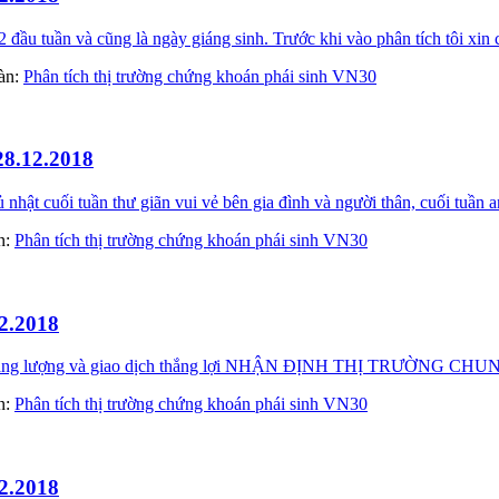
ầu tuần và cũng là ngày giáng sinh. Trước khi vào phân tích tôi xin 
đàn:
Phân tích thị trường chứng khoán phái sinh VN30
28.12.2018
t cuối tuần thư giãn vui vẻ bên gia đình và người thân, cuối tuần a
àn:
Phân tích thị trường chứng khoán phái sinh VN30
2.2018
ầy năng lượng và giao dịch thắng lợi NHẬN ĐỊNH THỊ TRƯỜNG
àn:
Phân tích thị trường chứng khoán phái sinh VN30
2.2018