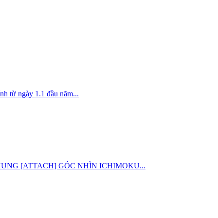
nh từ ngày 1.1 đầu năm...
ỜNG CHUNG [ATTACH] GÓC NHÌN ICHIMOKU...