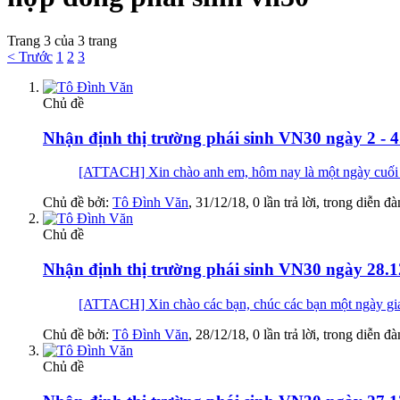
Trang 3 của 3 trang
< Trước
1
2
3
Chủ đề
Nhận định thị trường phái sinh VN30 ngày 2 - 4
[ATTACH] Xin chào anh em, hôm nay là một ngày cuối nă
Chủ đề bởi:
Tô Đình Văn
,
31/12/18
, 0 lần trả lời, trong diễn đ
Chủ đề
Nhận định thị trường phái sinh VN30 ngày 28.1
[ATTACH] Xin chào các bạn, chúc các bạn một ng
Chủ đề bởi:
Tô Đình Văn
,
28/12/18
, 0 lần trả lời, trong diễn đ
Chủ đề