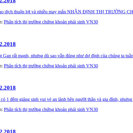
2.2018
ày giao dịch thuận lợi và nhiều may mắn NHẬN ĐỊNH THỊ TRƯỜN
àn:
Phân tích thị trường chứng khoán phái sinh VN30
2.2018
Gap rất mạnh, nhưng dù sao vẫn đúng như dự định của chúng ta tuần 
àn:
Phân tích thị trường chứng khoán phái sinh VN30
2.2018
 1 đêm giáng sinh vui vẻ an lành bên người thân và gia đình, nhưng 
àn:
Phân tích thị trường chứng khoán phái sinh VN30
2.2018