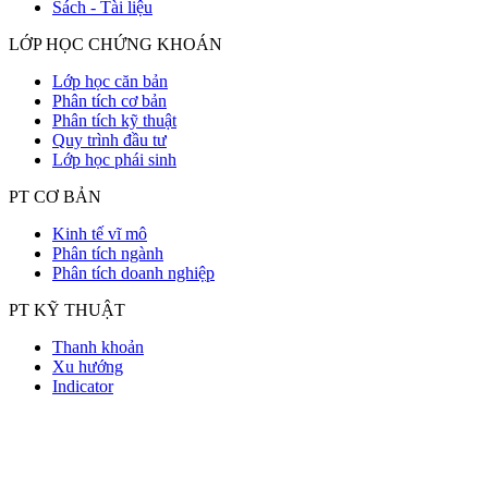
Sách - Tài liệu
LỚP HỌC CHỨNG KHOÁN
Lớp học căn bản
Phân tích cơ bản
Phân tích kỹ thuật
Quy trình đầu tư
Lớp học phái sinh
PT CƠ BẢN
Kinh tế vĩ mô
Phân tích ngành
Phân tích doanh nghiệp
PT KỸ THUẬT
Thanh khoản
Xu hướng
Indicator