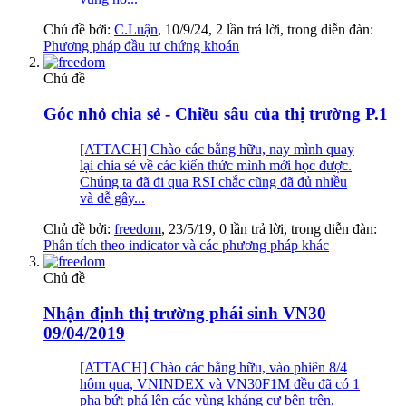
Chủ đề bởi:
C.Luận
,
10/9/24
, 2 lần trả lời, trong diễn đàn:
Phương pháp đầu tư chứng khoán
Chủ đề
Góc nhỏ chia sẻ - Chiều sâu của thị trường P.1
[ATTACH] Chào các bằng hữu, nay mình quay
lại chia sẻ về các kiến thức mình mới học được.
Chúng ta đã đi qua RSI chắc cũng đã đủ nhiều
và dễ gây...
Chủ đề bởi:
freedom
,
23/5/19
, 0 lần trả lời, trong diễn đàn:
Phân tích theo indicator và các phương pháp khác
Chủ đề
Nhận định thị trường phái sinh VN30
09/04/2019
[ATTACH] Chào các bằng hữu, vào phiên 8/4
hôm qua, VNINDEX và VN30F1M đều đã có 1
pha bứt phá lên các vùng kháng cự bên trên,