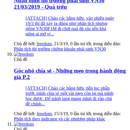
Nhận định thị trường phái sinh VN30
21/03/2019 - Quá trớn
[ATTACH] Chào các bằng hữu, vào phiên ngày
19/3 thì đã xảy ra đúng như phân tích nhưng
riêng VN30F1M đi chơi quá đà xíu nên khả
năng ai mở vị...
Chủ đề bởi:
freedom
,
21/3/19
, 0 lần trả lời, trong diễn đàn:
Phân tích thị trường chứng khoán phái sinh VN30
Chủ đề
Góc nhỏ chia sẻ - Những mẹo trong hành động
giá P.2
[ATTACH] Chào các bằng hữu, tiếp tục phần
trước mình chia sẻ một vài mẹo còn lại mà mình
học được. Để tránh lang mang mình đi vào chủ
đề chính...
Chủ đề bởi:
freedom
,
15/3/19
, 0 lần trả lời, trong diễn đàn:
Phân tích theo indicator và các phương pháp khác
Chủ đề