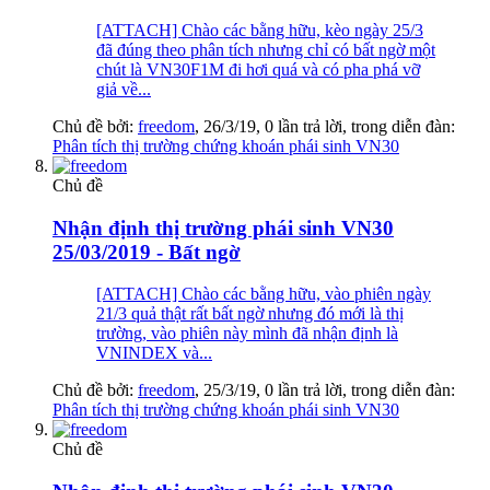
[ATTACH] Chào các bằng hữu, kèo ngày 25/3
đã đúng theo phân tích nhưng chỉ có bất ngờ một
chút là VN30F1M đi hơi quá và có pha phá vỡ
giả về...
Chủ đề bởi:
freedom
,
26/3/19
, 0 lần trả lời, trong diễn đàn:
Phân tích thị trường chứng khoán phái sinh VN30
Chủ đề
Nhận định thị trường phái sinh VN30
25/03/2019 - Bất ngờ
[ATTACH] Chào các bằng hữu, vào phiên ngày
21/3 quả thật rất bất ngờ nhưng đó mới là thị
trường, vào phiên này mình đã nhận định là
VNINDEX và...
Chủ đề bởi:
freedom
,
25/3/19
, 0 lần trả lời, trong diễn đàn:
Phân tích thị trường chứng khoán phái sinh VN30
Chủ đề