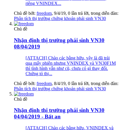
riêng VNINDEX...
Chủ đề bởi:
freedom
,
9/4/19
, 0 lần trả lời, trong diễn đàn:
Phân tích thị trường chứng khoán phái sinh VN30
Chủ đề
Nhận định thị trường phái sinh VN30
08/04/2019
[ATTACH] Chào các bằng hữu, vậy là đã trải
qua mấy phiên nhưng VNINDEX và VN30F1M
thì tình hình vẫn như cũ, chưa có gì thay đổi.
Chứng tỏ thị...
Chủ đề bởi:
freedom
,
8/4/19
, 0 lần trả lời, trong diễn đàn:
Phân tích thị trường chứng khoán phái sinh VN30
Chủ đề
Nhận định thị trường phái sinh VN30
04/04/2019 - Bất an
[ATTACH] Chào các bằng hữu, VNINDEX và