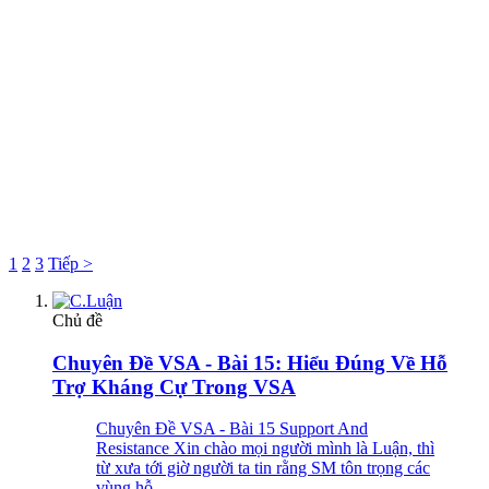
1
2
3
Tiếp >
Chủ đề
Chuyên Đề VSA - Bài 15: Hiểu Đúng Về Hỗ
Trợ Kháng Cự Trong VSA
Chuyên Đề VSA - Bài 15 Support And
Resistance Xin chào mọi người mình là Luận, thì
từ xưa tới giờ người ta tin rằng SM tôn trọng các
vùng hỗ...