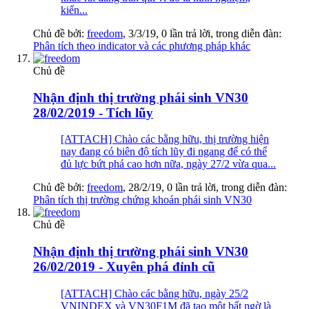
kiến...
Chủ đề bởi:
freedom
,
3/3/19
, 0 lần trả lời, trong diễn đàn:
Phân tích theo indicator và các phương pháp khác
Chủ đề
Nhận định thị trường phái sinh VN30
28/02/2019 - Tích lũy
[ATTACH] Chào các bằng hữu, thị trường hiện
nay đang có biên độ tích lũy đi ngang để có thể
đủ lực bứt phá cao hơn nữa, ngày 27/2 vừa qua...
Chủ đề bởi:
freedom
,
28/2/19
, 0 lần trả lời, trong diễn đàn:
Phân tích thị trường chứng khoán phái sinh VN30
Chủ đề
Nhận định thị trường phái sinh VN30
26/02/2019 - Xuyên phá đỉnh cũ
[ATTACH] Chào các bằng hữu, ngày 25/2
VNINDEX và VN30F1M đã tạo một bất ngờ là