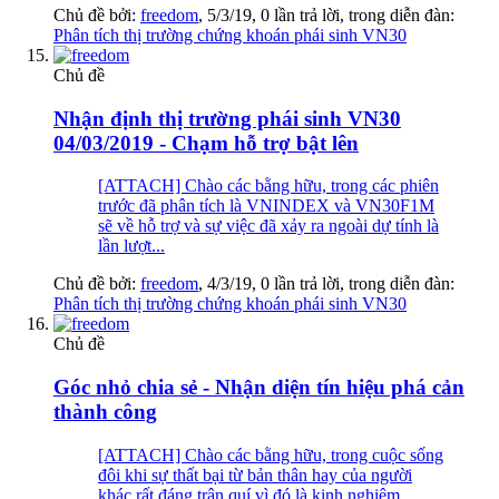
Chủ đề bởi:
freedom
,
5/3/19
, 0 lần trả lời, trong diễn đàn:
Phân tích thị trường chứng khoán phái sinh VN30
Chủ đề
Nhận định thị trường phái sinh VN30
04/03/2019 - Chạm hỗ trợ bật lên
[ATTACH] Chào các bằng hữu, trong các phiên
trước đã phân tích là VNINDEX và VN30F1M
sẽ về hỗ trợ và sự việc đã xảy ra ngoài dự tính là
lần lượt...
Chủ đề bởi:
freedom
,
4/3/19
, 0 lần trả lời, trong diễn đàn:
Phân tích thị trường chứng khoán phái sinh VN30
Chủ đề
Góc nhỏ chia sẻ - Nhận diện tín hiệu phá cản
thành công
[ATTACH] Chào các bằng hữu, trong cuộc sống
đôi khi sự thất bại từ bản thân hay của người
khác rất đáng trân quí vì đó là kinh nghiệm,