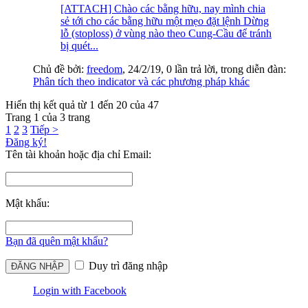
[ATTACH] Chào các bằng hữu, nay mình chia
sẻ tới cho các bằng hữu một mẹo đặt lệnh Dừng
lỗ (stoploss) ở vùng nào theo Cung-Cầu để tránh
bị quét...
Chủ đề bởi:
freedom
,
24/2/19
, 0 lần trả lời, trong diễn đàn:
Phân tích theo indicator và các phương pháp khác
Hiển thị kết quả từ 1 đến 20 của 47
Trang 1 của 3 trang
1
2
3
Tiếp >
Đăng ký!
Tên tài khoản hoặc địa chỉ Email:
Mật khẩu:
Bạn đã quên mật khẩu?
Duy trì đăng nhập
Login with Facebook