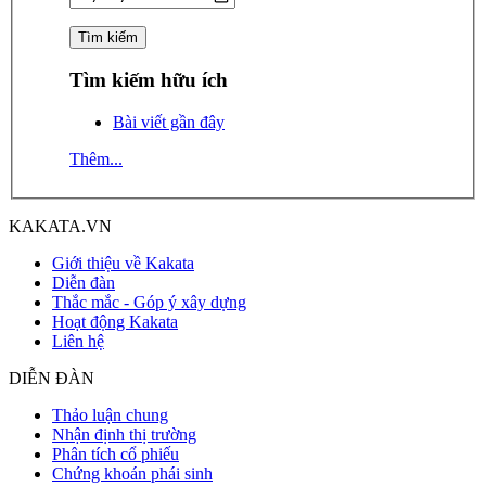
Tìm kiếm hữu ích
Bài viết gần đây
Thêm...
KAKATA.VN
Giới thiệu về Kakata
Diễn đàn
Thắc mắc - Góp ý xây dựng
Hoạt động Kakata
Liên hệ
DIỄN ĐÀN
Thảo luận chung
Nhận định thị trường
Phân tích cổ phiếu
Chứng khoán phái sinh