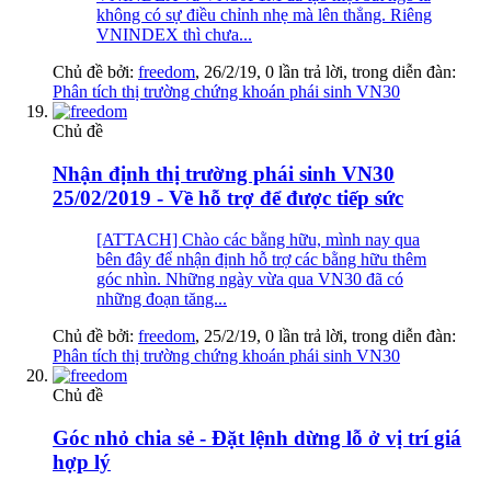
không có sự điều chỉnh nhẹ mà lên thẳng. Riêng
VNINDEX thì chưa...
Chủ đề bởi:
freedom
,
26/2/19
, 0 lần trả lời, trong diễn đàn:
Phân tích thị trường chứng khoán phái sinh VN30
Chủ đề
Nhận định thị trường phái sinh VN30
25/02/2019 - Về hỗ trợ để được tiếp sức
[ATTACH] Chào các bằng hữu, mình nay qua
bên đây để nhận định hỗ trợ các bằng hữu thêm
góc nhìn. Những ngày vừa qua VN30 đã có
những đoạn tăng...
Chủ đề bởi:
freedom
,
25/2/19
, 0 lần trả lời, trong diễn đàn:
Phân tích thị trường chứng khoán phái sinh VN30
Chủ đề
Góc nhỏ chia sẻ - Đặt lệnh dừng lỗ ở vị trí giá
hợp lý