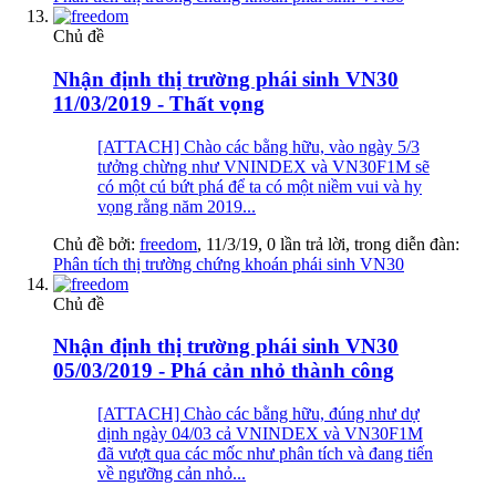
Chủ đề
Nhận định thị trường phái sinh VN30
11/03/2019 - Thất vọng
[ATTACH] Chào các bằng hữu, vào ngày 5/3
tưởng chừng như VNINDEX và VN30F1M sẽ
có một cú bứt phá để ta có một niềm vui và hy
vọng rằng năm 2019...
Chủ đề bởi:
freedom
,
11/3/19
, 0 lần trả lời, trong diễn đàn:
Phân tích thị trường chứng khoán phái sinh VN30
Chủ đề
Nhận định thị trường phái sinh VN30
05/03/2019 - Phá cản nhỏ thành công
[ATTACH] Chào các bằng hữu, đúng như dự
dịnh ngày 04/03 cả VNINDEX và VN30F1M
đã vượt qua các mốc như phân tích và đang tiến
về ngưỡng cản nhỏ...