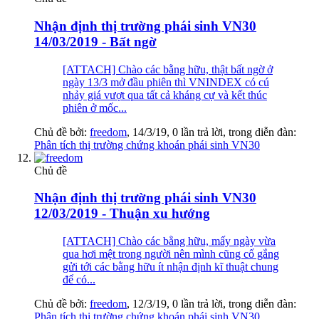
Nhận định thị trường phái sinh VN30
14/03/2019 - Bất ngờ
[ATTACH] Chào các bằng hữu, thật bất ngờ ở
ngày 13/3 mở đầu phiên thì VNINDEX có cú
nhảy giá vượt qua tất cả kháng cự và kết thúc
phiên ở mốc...
Chủ đề bởi:
freedom
,
14/3/19
, 0 lần trả lời, trong diễn đàn:
Phân tích thị trường chứng khoán phái sinh VN30
Chủ đề
Nhận định thị trường phái sinh VN30
12/03/2019 - Thuận xu hướng
[ATTACH] Chào các bằng hữu, mấy ngày vừa
qua hơi mệt trong người nên mình cũng cố gắng
gửi tới các bằng hữu ít nhận định kĩ thuật chung
để có...
Chủ đề bởi:
freedom
,
12/3/19
, 0 lần trả lời, trong diễn đàn:
Phân tích thị trường chứng khoán phái sinh VN30