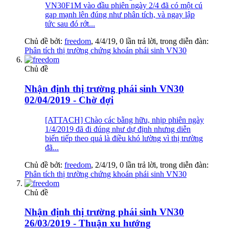
VN30F1M vào đầu phiên ngày 2/4 đã có một cú
gap mạnh lên đúng như phân tích, và ngay lập
tức sau đó rớt...
Chủ đề bởi:
freedom
,
4/4/19
, 0 lần trả lời, trong diễn đàn:
Phân tích thị trường chứng khoán phái sinh VN30
Chủ đề
Nhận định thị trường phái sinh VN30
02/04/2019 - Chờ đợi
[ATTACH] Chào các bằng hữu, nhịp phiên ngày
1/4/2019 đã đi đúng như dự định nhưng diễn
biến tiếp theo quả là điều khó lường vì thị trường
đã...
Chủ đề bởi:
freedom
,
2/4/19
, 0 lần trả lời, trong diễn đàn:
Phân tích thị trường chứng khoán phái sinh VN30
Chủ đề
Nhận định thị trường phái sinh VN30
26/03/2019 - Thuận xu hướng