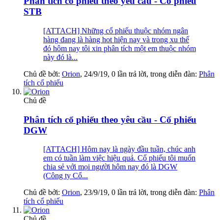
Phân tích cổ phiếu theo yêu cầu - Cổ phiếu
STB
[ATTACH] Những cổ phiếu thuộc nhóm ngân
hàng đang là hàng hot hiện nay và trong xu thế
đó hôm nay tôi xin phân tích một em thuộc nhóm
này đó là...
Chủ đề bởi:
Orion
,
24/9/19
, 0 lần trả lời, trong diễn đàn:
Phân
tích cổ phiếu
Chủ đề
Phân tích cổ phiếu theo yêu cầu - Cổ phiếu
DGW
[ATTACH] Hôm nay là ngày đầu tuần, chúc anh
em có tuần làm việc hiệu quả. Cổ phiếu tôi muốn
chia sẻ với mọi người hôm nay đó là DGW
(Công ty Cổ...
Chủ đề bởi:
Orion
,
23/9/19
, 0 lần trả lời, trong diễn đàn:
Phân
tích cổ phiếu
Chủ đề