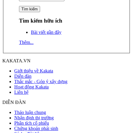
Tìm kiếm hữu ích
Bài viết gần đây
Thêm...
KAKATA.VN
Giới thiệu về Kakata
Diễn đàn
Thắc mắc - Góp ý xây dựng
Hoạt động Kakata
Liên hệ
DIỄN ĐÀN
Thảo luận chung
Nhận định thị trường
Phân tích cổ phiếu
Chứng khoán phái sinh