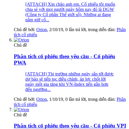
[ATTACH] Xin chào anh em. Cổ phiếu tôi muốn
chia sẻ với mọi người ngày hôm nay đó là DGW
(Công ty Cổ phần Thế giới số). Những ai đang
nắm giữ cổ...
Chủ đề bởi:
Orion
,
2/10/19
, 0 lần trả lời, trong diễn đàn:
Phân
tích cổ phiếu
Chủ đề
Phân tích cổ phiếu theo yêu cầu - Cổ phiếu
PWA
[ATTACH] Thị trường những ngày sắp tới được
dự báo sẽ tiếp tục điều chỉnh, áp lực chốt lời
ngày một gia tăng khi VN-Index tiến gần hơn
đến ngưỡng...
Chủ đề bởi:
Orion
,
1/10/19
, 0 lần trả lời, trong diễn đàn:
Phân
tích cổ phiếu
Chủ đề
Phân tích cổ phiếu theo yêu cầu - Cổ phiếu VPI