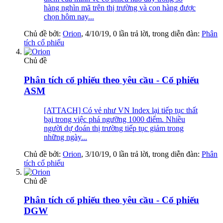
hàng nghìn mã trên thị trường và con hàng được
chọn hôm nay...
Chủ đề bởi:
Orion
,
4/10/19
, 0 lần trả lời, trong diễn đàn:
Phân
tích cổ phiếu
Chủ đề
Phân tích cổ phiếu theo yêu cầu - Cổ phiếu
ASM
[ATTACH] Có vẻ như VN Index lại tiếp tục thất
bại trong việc phá ngưỡng 1000 điểm. Nhiều
người dự đoán thị trường tiếp tục giảm trong
những ngày...
Chủ đề bởi:
Orion
,
3/10/19
, 0 lần trả lời, trong diễn đàn:
Phân
tích cổ phiếu
Chủ đề
Phân tích cổ phiếu theo yêu cầu - Cổ phiếu
DGW