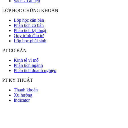
Sách - Tài liệu
LỚP HỌC CHỨNG KHOÁN
Lớp học căn bản
Phân tích cơ bản
Phân tích kỹ thuật
Quy trình đầu tư
Lớp học phái sinh
PT CƠ BẢN
Kinh tế vĩ mô
Phân tích ngành
Phân tích doanh nghiệp
PT KỸ THUẬT
Thanh khoản
Xu hướng
Indicator