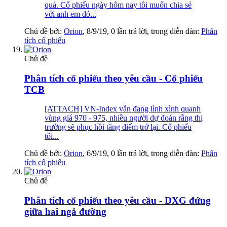
quả. Cổ phiếu ngày hôm nay tôi muốn chia sẻ
với anh em đó...
Chủ đề bởi:
Orion
,
8/9/19
, 0 lần trả lời, trong diễn đàn:
Phân
tích cổ phiếu
Chủ đề
Phân tích cổ phiếu theo yêu cầu - Cổ phiếu
TCB
[ATTACH] VN-Index vẫn đang lình xình quanh
vùng giá 970 - 975, nhiều người dự đoán rằng thị
trường sẽ phục hồi tăng điểm trở lại. Cổ phiếu
tôi...
Chủ đề bởi:
Orion
,
6/9/19
, 0 lần trả lời, trong diễn đàn:
Phân
tích cổ phiếu
Chủ đề
Phân tích cổ phiếu theo yêu cầu - DXG đứng
giữa hai ngả đường