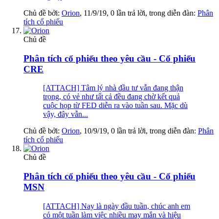
Chủ đề bởi:
Orion
,
11/9/19
, 0 lần trả lời, trong diễn đàn:
Phân
tích cổ phiếu
Chủ đề
Phân tích cổ phiếu theo yêu cầu - Cổ phiếu
CRE
[ATTACH] Tâm lý nhà đầu tư vẫn đang thận
trọng, có vẻ như tất cả đều đang chờ kết quả
cuộc họp từ FED diễn ra vào tuần sau. Mặc dù
vậy, đây vẫn...
Chủ đề bởi:
Orion
,
10/9/19
, 0 lần trả lời, trong diễn đàn:
Phân
tích cổ phiếu
Chủ đề
Phân tích cổ phiếu theo yêu cầu - Cổ phiếu
MSN
[ATTACH] Nay là ngày đầu tuần, chúc anh em
có một tuần làm việc nhiều may mắn và hiệu