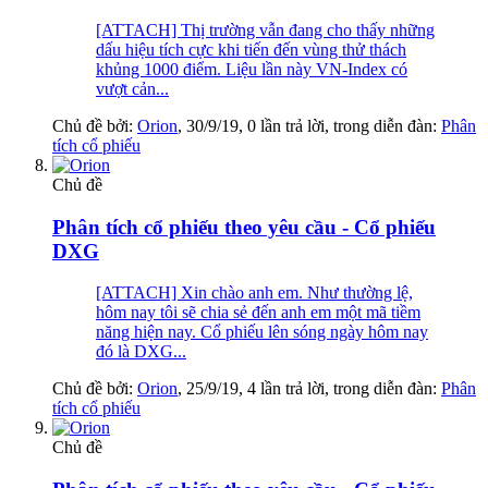
[ATTACH] Thị trường vẫn đang cho thấy những
dấu hiệu tích cực khi tiến đến vùng thử thách
khủng 1000 điểm. Liệu lần này VN-Index có
vượt cản...
Chủ đề bởi:
Orion
,
30/9/19
, 0 lần trả lời, trong diễn đàn:
Phân
tích cổ phiếu
Chủ đề
Phân tích cổ phiếu theo yêu cầu - Cổ phiếu
DXG
[ATTACH] Xin chào anh em. Như thường lệ,
hôm nay tôi sẽ chia sẻ đến anh em một mã tiềm
năng hiện nay. Cổ phiếu lên sóng ngày hôm nay
đó là DXG...
Chủ đề bởi:
Orion
,
25/9/19
, 4 lần trả lời, trong diễn đàn:
Phân
tích cổ phiếu
Chủ đề