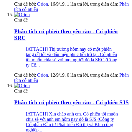
Chủ đề bởi:
Orion
,
16/9/19
, 1 lần trả lời, trong diễn đàn:
Phân
tích cổ phiếu
Chủ đề
Phân tích cổ phiếu theo yêu cầu - Cổ phiếu
SRC
[ATTACH] Thị trường hôm nay có một phiên
tăng rất tốt và dấu hiệu phục hồi trở lại. Cổ phiếu
tôi muốn chia sẻ với mọi người đó là SRC (Công
ty Cổ...
Chủ đề bởi:
Orion
,
12/9/19
, 0 lần trả lời, trong diễn đàn:
Phân
tích cổ phiếu
Chủ đề
Phân tích cổ phiếu theo yêu cầu - Cổ phiếu SJS
[ATTACH] Xin chào anh em. Cổ phiếu tôi muốn
chia sẻ với anh em hôm nay đó là SJS (Công ty
Cổ phần Đầu tư Phát triển Đô thị và Khu công
nghiệp...