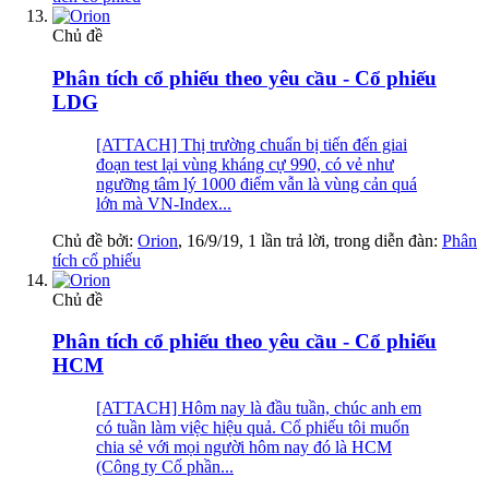
Chủ đề
Phân tích cổ phiếu theo yêu cầu - Cổ phiếu
LDG
[ATTACH] Thị trường chuẩn bị tiến đến giai
đoạn test lại vùng kháng cự 990, có vẻ như
ngưỡng tâm lý 1000 điểm vẫn là vùng cản quá
lớn mà VN-Index...
Chủ đề bởi:
Orion
,
16/9/19
, 1 lần trả lời, trong diễn đàn:
Phân
tích cổ phiếu
Chủ đề
Phân tích cổ phiếu theo yêu cầu - Cổ phiếu
HCM
[ATTACH] Hôm nay là đầu tuần, chúc anh em
có tuần làm việc hiệu quả. Cổ phiếu tôi muốn
chia sẻ với mọi người hôm nay đó là HCM
(Công ty Cổ phần...