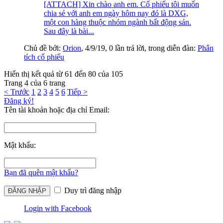
[ATTACH] Xin chào anh em. Cổ phiếu tôi muốn
chia sẻ với anh em ngày hôm nay đó là DXG,
một con hàng thuộc nhóm ngành bất động sản.
Sau đây là bài...
Chủ đề bởi:
Orion
,
4/9/19
, 0 lần trả lời, trong diễn đàn:
Phân
tích cổ phiếu
Hiển thị kết quả từ 61 đến 80 của 105
Trang 4 của 6 trang
< Trước
1
2
3
4
5
6
Tiếp >
Đăng ký!
Tên tài khoản hoặc địa chỉ Email:
Mật khẩu:
Bạn đã quên mật khẩu?
Duy trì đăng nhập
Login with Facebook