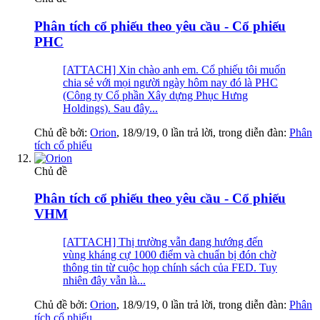
Phân tích cổ phiếu theo yêu cầu - Cổ phiếu
PHC
[ATTACH] Xin chào anh em. Cổ phiếu tôi muốn
chia sẻ với mọi người ngày hôm nay đó là PHC
(Công ty Cổ phần Xây dựng Phục Hưng
Holdings). Sau đây...
Chủ đề bởi:
Orion
,
18/9/19
, 0 lần trả lời, trong diễn đàn:
Phân
tích cổ phiếu
Chủ đề
Phân tích cổ phiếu theo yêu cầu - Cổ phiếu
VHM
[ATTACH] Thị trường vẫn đang hướng đến
vùng kháng cự 1000 điểm và chuẩn bị đón chờ
thông tin từ cuộc họp chính sách của FED. Tuy
nhiên đây vẫn là...
Chủ đề bởi:
Orion
,
18/9/19
, 0 lần trả lời, trong diễn đàn:
Phân
tích cổ phiếu