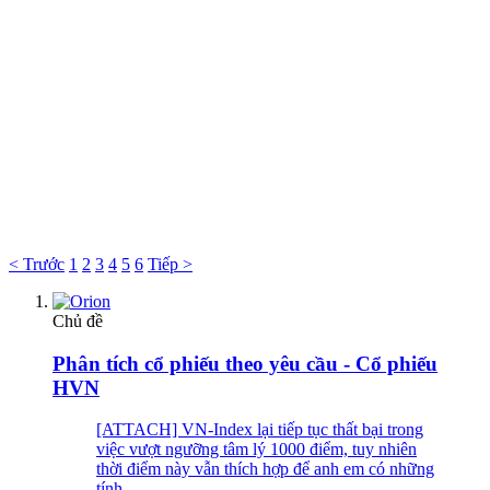
< Trước
1
2
3
4
5
6
Tiếp >
Chủ đề
Phân tích cổ phiếu theo yêu cầu - Cổ phiếu
HVN
[ATTACH] VN-Index lại tiếp tục thất bại trong
việc vượt ngưỡng tâm lý 1000 điểm, tuy nhiên
thời điểm này vẫn thích hợp để anh em có những
tính...