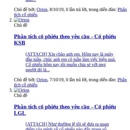
Chủ đề bởi:
Orion
,
8/10/19
, 0 lần trả lời, trong diễn đàn:
Phân
tích cổ phiếu
Chủ đề
Phân tích cổ phiếu theo yêu cầu - Cổ phiếu
KSB
[ATTACH] Xin chào anh em. Hôm nay là ngày
đầu tuần, chúc anh em có tuần làm việc hiệu quả.
Cổ phiếu hôm nay tôi muốn chia sẻ với mọi
người đó là...
Chủ đề bởi:
Orion
,
7/10/19
, 0 lần trả lời, trong diễn đàn:
Phân
tích cổ phiếu
Chủ đề
Phân tích cổ phiếu theo yêu cầu - Cổ phiếu
LGL
[ATTACH] Như thường lệ tôi sẽ đưa ra quan
điểm của mình về cổ phiếu nào đấy trong số