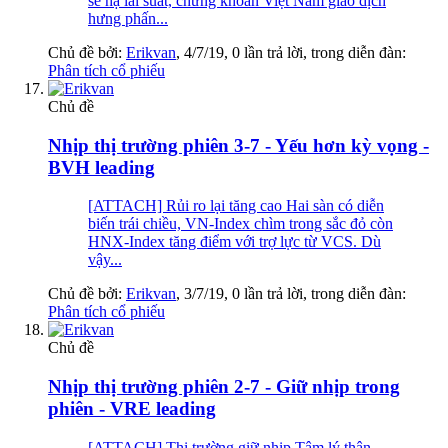
sẽ hạ lãi suất, chứng khoán Việt Nam giao dịch
hưng phấn...
Chủ đề bởi:
Erikvan
,
4/7/19
, 0 lần trả lời, trong diễn đàn:
Phân tích cổ phiếu
Chủ đề
Nhịp thị trường phiên 3-7 - Yếu hơn kỳ vọng -
BVH leading
[ATTACH] Rủi ro lại tăng cao Hai sàn có diễn
biến trái chiều, VN-Index chìm trong sắc đỏ còn
HNX-Index tăng điểm với trợ lực từ VCS. Dù
vậy...
Chủ đề bởi:
Erikvan
,
3/7/19
, 0 lần trả lời, trong diễn đàn:
Phân tích cổ phiếu
Chủ đề
Nhịp thị trường phiên 2-7 - Giữ nhịp trong
phiên - VRE leading
[ATTACH] Thị trường giữ nhịp Tâm lý thận