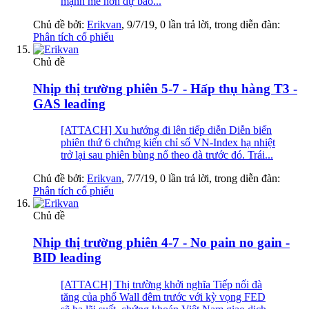
mạnh mẽ hơn dự báo...
Chủ đề bởi:
Erikvan
,
9/7/19
, 0 lần trả lời, trong diễn đàn:
Phân tích cổ phiếu
Chủ đề
Nhịp thị trường phiên 5-7 - Hấp thụ hàng T3 -
GAS leading
[ATTACH] Xu hướng đi lên tiếp diễn Diễn biến
phiên thứ 6 chứng kiến chỉ số VN-Index hạ nhiệt
trở lại sau phiên bùng nổ theo đà trước đó. Trái...
Chủ đề bởi:
Erikvan
,
7/7/19
, 0 lần trả lời, trong diễn đàn:
Phân tích cổ phiếu
Chủ đề
Nhịp thị trường phiên 4-7 - No pain no gain -
BID leading
[ATTACH] Thị trường khởi nghĩa Tiếp nối đà
tăng của phố Wall đêm trước với kỳ vọng FED