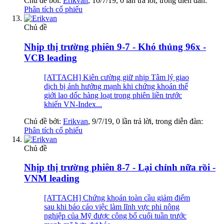
Chủ đề bởi:
Erikvan
,
10/7/19
, 0 lần trả lời, trong diễn đàn:
Phân tích cổ phiếu
Chủ đề
Nhịp thị trường phiên 9-7 - Khó thủng 96x -
VCB leading
[ATTACH] Kiên cường giữ nhịp Tâm lý giao
dịch bị ảnh hưởng mạnh khi chứng khoán thế
giới lao dốc hàng loạt trong phiên liền trước
khiến VN-Index...
Chủ đề bởi:
Erikvan
,
9/7/19
, 0 lần trả lời, trong diễn đàn:
Phân tích cổ phiếu
Chủ đề
Nhịp thị trường phiên 8-7 - Lại chỉnh nữa rồi -
VNM leading
[ATTACH] Chứng khoán toàn cầu giảm điểm
sau khi báo cáo việc làm lĩnh vực phi nông
nghiệp của Mỹ được công bố cuối tuần trước