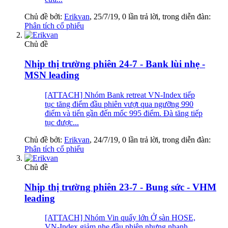
Chủ đề bởi:
Erikvan
,
25/7/19
, 0 lần trả lời, trong diễn đàn:
Phân tích cổ phiếu
Chủ đề
Nhịp thị trường phiên 24-7 - Bank lùi nhẹ -
MSN leading
[ATTACH] Nhóm Bank retreat VN-Index tiếp
tục tăng điểm đầu phiên vượt qua ngưỡng 990
điểm và tiến gần đến mốc 995 điểm. Đà tăng tiếp
tục được...
Chủ đề bởi:
Erikvan
,
24/7/19
, 0 lần trả lời, trong diễn đàn:
Phân tích cổ phiếu
Chủ đề
Nhịp thị trường phiên 23-7 - Bung sức - VHM
leading
[ATTACH] Nhóm Vin quẩy lớn Ở sàn HOSE,
VN-Index giảm nhẹ đầu phiên nhưng nhanh