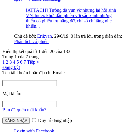
[ATTACH] Tưởng đã vụn vỡ nhưng lại hồi sinh
VN-Index khởi đầu phiên với sắc xanh nhưng
thiếu cổ phiếu trụ nâng đỡ, chỉ số chỉ tăng nhẹ
khiến...
Chủ đề bởi:
Erikvan
,
29/6/19
, 0 lần trả lời, trong diễn đàn:
Phân tích cổ phiếu
Hiển thị kết quả từ 1 đến 20 của 133
Trang 1 của 7 trang
1
2
3
4
5
6
7
Tiếp >
Đăng ký!
Tên tài khoản hoặc địa chỉ Email:
Mật khẩu:
Bạn đã quên mật khẩu?
Duy trì đăng nhập
Login with Facebook