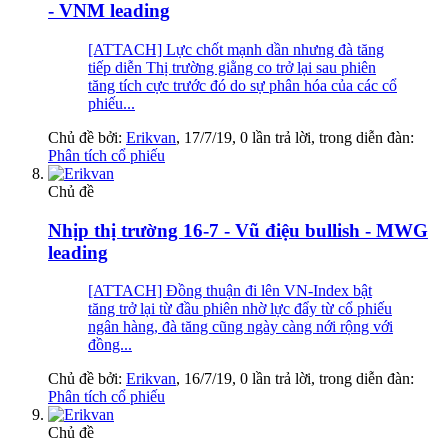
- VNM leading
[ATTACH] Lực chốt mạnh dần nhưng đà tăng
tiếp diễn Thị trường giằng co trở lại sau phiên
tăng tích cực trước đó do sự phân hóa của các cổ
phiếu...
Chủ đề bởi:
Erikvan
,
17/7/19
, 0 lần trả lời, trong diễn đàn:
Phân tích cổ phiếu
Chủ đề
Nhịp thị trường 16-7 - Vũ điệu bullish - MWG
leading
[ATTACH] Đồng thuận đi lên VN-Index bật
tăng trở lại từ đầu phiên nhờ lực đẩy từ cổ phiếu
ngân hàng, đà tăng cũng ngày càng nới rộng với
đồng...
Chủ đề bởi:
Erikvan
,
16/7/19
, 0 lần trả lời, trong diễn đàn:
Phân tích cổ phiếu
Chủ đề