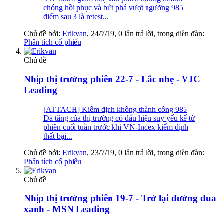
chóng hồi phục và bứt phá vượt ngưỡng 985
điểm sau 3 là retest...
Chủ đề bởi:
Erikvan
,
24/7/19
, 0 lần trả lời, trong diễn đàn:
Phân tích cổ phiếu
Chủ đề
Nhịp thị trường phiên 22-7 - Lắc nhẹ - VJC
Leading
[ATTACH] Kiểm định không thành công 985
Đà tăng của thị trường có dấu hiệu suy yếu kể từ
phiên cuối tuần trước khi VN-Index kiểm định
thất bại...
Chủ đề bởi:
Erikvan
,
23/7/19
, 0 lần trả lời, trong diễn đàn:
Phân tích cổ phiếu
Chủ đề
Nhịp thị trường phiên 19-7 - Trở lại đường đua
xanh - MSN Leading