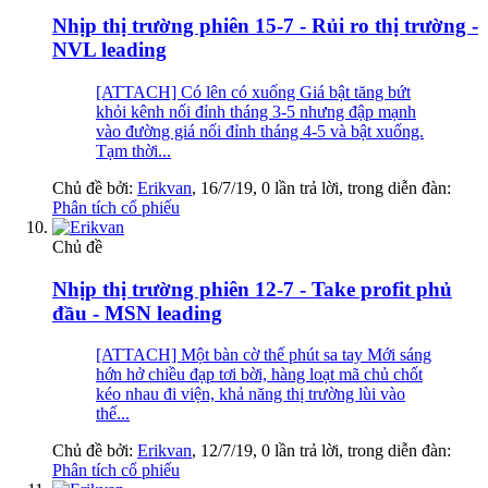
Nhịp thị trường phiên 15-7 - Rủi ro thị trường -
NVL leading
[ATTACH] Có lên có xuống Giá bật tăng bứt
khỏi kênh nối đỉnh tháng 3-5 nhưng đập mạnh
vào đường giá nối đỉnh tháng 4-5 và bật xuống.
Tạm thời...
Chủ đề bởi:
Erikvan
,
16/7/19
, 0 lần trả lời, trong diễn đàn:
Phân tích cổ phiếu
Chủ đề
Nhịp thị trường phiên 12-7 - Take profit phủ
đầu - MSN leading
[ATTACH] Một bàn cờ thế phút sa tay Mới sáng
hớn hở chiều đạp tơi bời, hàng loạt mã chủ chốt
kéo nhau đi viện, khả năng thị trường lùi vào
thế...
Chủ đề bởi:
Erikvan
,
12/7/19
, 0 lần trả lời, trong diễn đàn:
Phân tích cổ phiếu