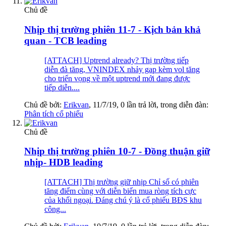
Chủ đề
Nhịp thị trường phiên 11-7 - Kịch bản khả
quan - TCB leading
[ATTACH] Uptrend already? Thị trường tiếp
diễn đà tăng, VNINDEX nhảy gap kèm vol tăng
cho triển vọng về một uptrend mới đang được
tiếp diễn....
Chủ đề bởi:
Erikvan
,
11/7/19
, 0 lần trả lời, trong diễn đàn:
Phân tích cổ phiếu
Chủ đề
Nhịp thị trường phiên 10-7 - Đồng thuận giữ
nhịp- HDB leading
[ATTACH] Thị trường giữ nhịp Chỉ số có phiên
tăng điểm cùng với diễn biến mua ròng tích cực
của khối ngoại. Đáng chú ý là cổ phiếu BĐS khu
công...