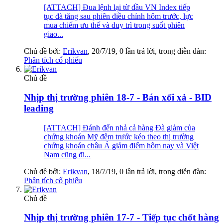
[ATTACH] Đua lệnh lại từ đầu VN Index tiếp
tục đà tăng sau phiên điều chỉnh hôm trước, lực
mua chiếm ưu thế và duy trì trong suốt phiên
giao...
Chủ đề bởi:
Erikvan
,
20/7/19
, 0 lần trả lời, trong diễn đàn:
Phân tích cổ phiếu
Chủ đề
Nhịp thị trường phiên 18-7 - Bán xối xả - BID
leading
[ATTACH] Đánh đến nhả cả hàng Đà giảm của
chứng khoán Mỹ đêm trước kéo theo thị trường
chứng khoán châu Á giảm điểm hôm nay và Việt
Nam cũng đi...
Chủ đề bởi:
Erikvan
,
18/7/19
, 0 lần trả lời, trong diễn đàn:
Phân tích cổ phiếu
Chủ đề
Nhịp thị trường phiên 17-7 - Tiếp tục chốt hàng