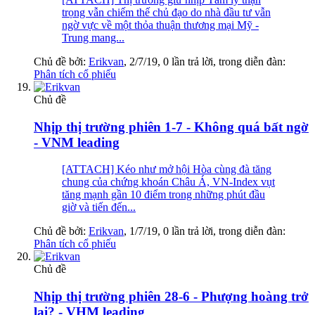
trọng vẫn chiếm thế chủ đạo do nhà đầu tư vẫn
ngờ vực về một thỏa thuận thương mại Mỹ -
Trung mang...
Chủ đề bởi:
Erikvan
,
2/7/19
, 0 lần trả lời, trong diễn đàn:
Phân tích cổ phiếu
Chủ đề
Nhịp thị trường phiên 1-7 - Không quá bất ngờ
- VNM leading
[ATTACH] Kéo như mở hội Hòa cùng đà tăng
chung của chứng khoán Châu Á, VN-Index vụt
tăng mạnh gần 10 điểm trong những phút đầu
giờ và tiến đến...
Chủ đề bởi:
Erikvan
,
1/7/19
, 0 lần trả lời, trong diễn đàn:
Phân tích cổ phiếu
Chủ đề
Nhịp thị trường phiên 28-6 - Phượng hoàng trở
lại? - VHM leading