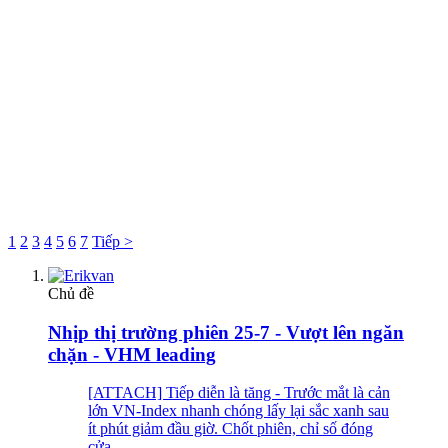
1
2
3
4
5
6
7
Tiếp >
Chủ đề
Nhịp thị trường phiên 25-7 - Vượt lên ngăn
chặn - VHM leading
[ATTACH] Tiếp diễn là tăng - Trước mắt là cản
lớn VN-Index nhanh chóng lấy lại sắc xanh sau
ít phút giảm đầu giờ. Chốt phiên, chỉ số đóng
cửa...