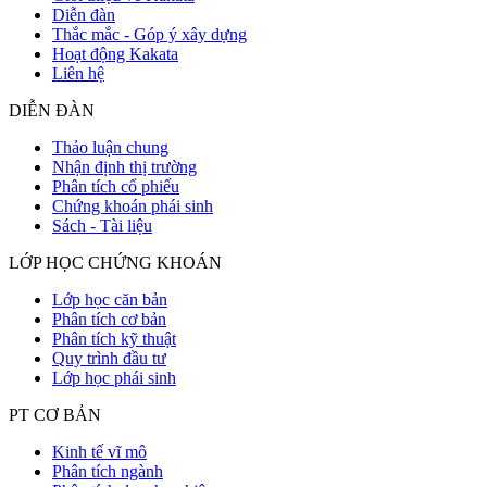
Diễn đàn
Thắc mắc - Góp ý xây dựng
Hoạt động Kakata
Liên hệ
DIỄN ĐÀN
Thảo luận chung
Nhận định thị trường
Phân tích cổ phiếu
Chứng khoán phái sinh
Sách - Tài liệu
LỚP HỌC CHỨNG KHOÁN
Lớp học căn bản
Phân tích cơ bản
Phân tích kỹ thuật
Quy trình đầu tư
Lớp học phái sinh
PT CƠ BẢN
Kinh tế vĩ mô
Phân tích ngành