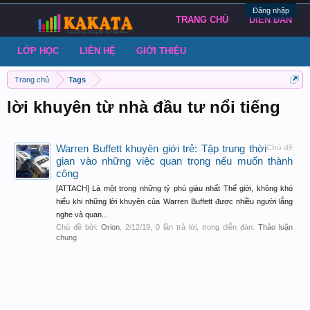
Đăng nhập
TRANG CHỦ
DIỄN ĐÀN
LỚP HỌC
LIÊN HỆ
GIỚI THIỆU
Trang chủ
Tags
lời khuyên từ nhà đầu tư nổi tiếng
Warren Buffett khuyên giới trẻ: Tập trung thời
Chủ đề
gian vào những việc quan trọng nếu muốn thành
công
[ATTACH] Là một trong những tỷ phú giàu nhất Thế giới, không khó
hiểu khi những lời khuyên của Warren Buffett được nhiều người lắng
nghe và quan...
Chủ đề bởi:
Orion
,
2/12/19
, 0 lần trả lời, trong diễn đàn:
Thảo luận
chung