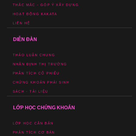
THẮC MẮC - GÓP Ý XÂY DỰNG
HOẠT ĐỘNG KAKATA
LIÊN HỆ
DIỄN ĐÀN
THẢO LUẬN CHUNG
NHẬN ĐỊNH THỊ TRƯỜNG
PHÂN TÍCH CỔ PHIẾU
CHỨNG KHOÁN PHÁI SINH
SÁCH - TÀI LIỆU
LỚP HỌC CHỨNG KHOÁN
LỚP HỌC CĂN BẢN
PHÂN TÍCH CƠ BẢN