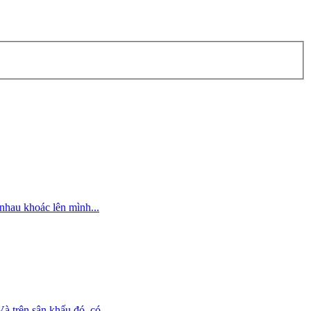
nhau khoác lên mình...
 trên sân khấu đó, có...