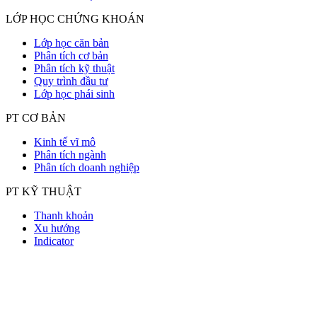
LỚP HỌC CHỨNG KHOÁN
Lớp học căn bản
Phân tích cơ bản
Phân tích kỹ thuật
Quy trình đầu tư
Lớp học phái sinh
PT CƠ BẢN
Kinh tế vĩ mô
Phân tích ngành
Phân tích doanh nghiệp
PT KỸ THUẬT
Thanh khoản
Xu hướng
Indicator