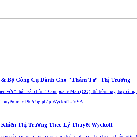
n & Bộ Công Cụ Dành Cho "Thám Tử" Thị Trường
 quen với "nhân vật chính" Composite Man (CO), thì hôm nay, hãy cùng 
Chuyên mục Phương pháp Wyckoff - VSA
 Khiển Thị Trường Theo Lý Thuyết Wyckoff
 số nhảy múa, nó là một sân khấu vĩ đại của tâm lý và chiến lược. Và