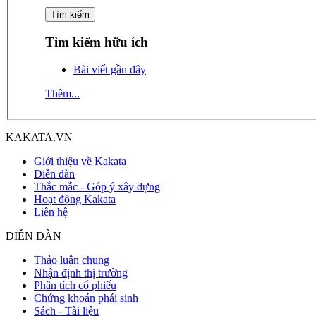
Tìm kiếm hữu ích
Bài viết gần đây
Thêm...
KAKATA.VN
Giới thiệu về Kakata
Diễn đàn
Thắc mắc - Góp ý xây dựng
Hoạt động Kakata
Liên hệ
DIỄN ĐÀN
Thảo luận chung
Nhận định thị trường
Phân tích cổ phiếu
Chứng khoán phái sinh
Sách - Tài liệu