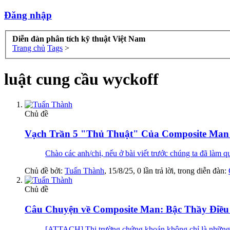
Đăng nhập
Diễn đàn phân tích kỹ thuật Việt Nam
Trang chủ
Tags
>
luật cung cầu wyckoff
Chủ đề
Vạch Trần 5 "Thủ Thuật" Của Composite Ma
Chào các anh/chị, nếu ở bài viết trước chúng ta đã làm
Chủ đề bởi:
Tuấn Thành
,
15/8/25
, 0 lần trả lời, trong diễn đàn:
Chủ đề
Câu Chuyện về Composite Man: Bậc Thầy Điều
[ATTACH] Thị trường chứng khoán không chỉ là những con