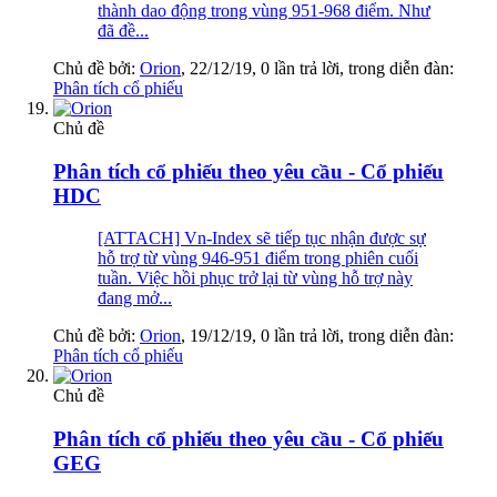
thành dao động trong vùng 951-968 điểm. Như
đã đề...
Chủ đề bởi:
Orion
,
22/12/19
, 0 lần trả lời, trong diễn đàn:
Phân tích cổ phiếu
Chủ đề
Phân tích cổ phiếu theo yêu cầu - Cổ phiếu
HDC
[ATTACH] Vn-Index sẽ tiếp tục nhận được sự
hỗ trợ từ vùng 946-951 điểm trong phiên cuối
tuần. Việc hồi phục trở lại từ vùng hỗ trợ này
đang mở...
Chủ đề bởi:
Orion
,
19/12/19
, 0 lần trả lời, trong diễn đàn:
Phân tích cổ phiếu
Chủ đề
Phân tích cổ phiếu theo yêu cầu - Cổ phiếu
GEG