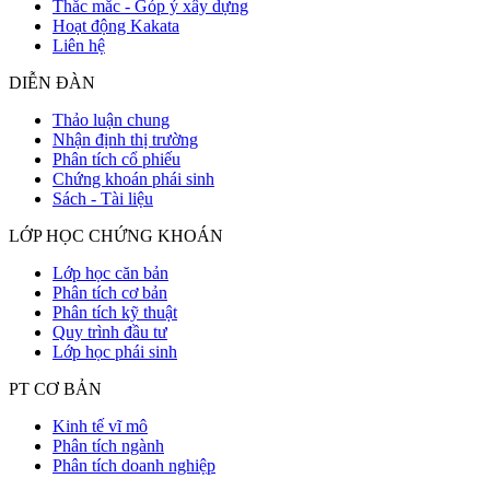
Thắc mắc - Góp ý xây dựng
Hoạt động Kakata
Liên hệ
DIỄN ĐÀN
Thảo luận chung
Nhận định thị trường
Phân tích cổ phiếu
Chứng khoán phái sinh
Sách - Tài liệu
LỚP HỌC CHỨNG KHOÁN
Lớp học căn bản
Phân tích cơ bản
Phân tích kỹ thuật
Quy trình đầu tư
Lớp học phái sinh
PT CƠ BẢN
Kinh tế vĩ mô
Phân tích ngành
Phân tích doanh nghiệp