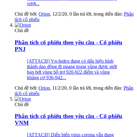
vượt...
Chủ đề bởi:
Orion
,
12/2/20
, 0 lần trả lời, trong diễn đàn:
Phân
tích cổ phiếu
Chủ đề
Phân tích cổ phiếu theo yêu cầu - Cổ phiếu
PNJ
[ATTACH] Vn-Index đang có dấu hiệu hình
thành dao động đi ngang trong vùng được giới
hạn bởi vùng hỗ trợ 920-922 điểm và vùng
kháng cự 936-942...
Chủ đề bởi:
Orion
,
11/2/20
, 0 lần trả lời, trong diễn đàn:
Phân
tích cổ phiếu
Chủ đề
Phân tích cổ phiếu theo yêu cầu - Cổ phiếu
VNM
[ATTACH] Diễn biến virus corona vẫn đang