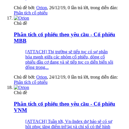
Chủ đề bởi:
Orion
,
26/12/19
, 0 lần trả lời, trong diễn đàn:
Phân tích cổ phiếu
Chủ đề
Phân tích cổ phiếu theo yêu cầu - Cổ phiếu
MBB
[ATTACH] Thị trường sẽ tiếp tục có sự phân
hóa mạnh giữa các nhóm cổ phiếu, dòng cổ
phiếu đầu cơ đang và sẽ tiếp tục co diễn biến sôi
động trong...
Chủ đề bởi:
Orion
,
24/12/19
, 0 lần trả lời, trong diễn đàn:
Phân tích cổ phiếu
Chủ đề
Phân tích cổ phiếu theo yêu cầu - Cổ phiếu
VNM
[ATTACH] Tuần tới, Vn-Index dự báo sẽ có sự
hồi phục tăng điểm trở lại và chỉ số có thể hình