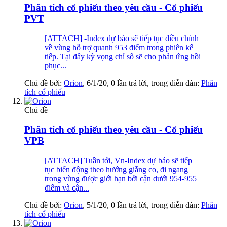
Phân tích cổ phiếu theo yêu cầu - Cổ phiếu
PVT
[ATTACH] -Index dự báo sẽ tiếp tục điều chỉnh
về vùng hỗ trợ quanh 953 điểm trong phiên kế
tiếp. Tại đây kỳ vọng chỉ số sẽ cho phản ứng hồi
phục...
Chủ đề bởi:
Orion
,
6/1/20
, 0 lần trả lời, trong diễn đàn:
Phân
tích cổ phiếu
Chủ đề
Phân tích cổ phiếu theo yêu cầu - Cổ phiếu
VPB
[ATTACH] Tuần tới, Vn-Index dự báo sẽ tiếp
tục biến động theo hướng giằng co, đi ngang
trong vùng được giới hạn bởi cận dưới 954-955
điểm và cận...
Chủ đề bởi:
Orion
,
5/1/20
, 0 lần trả lời, trong diễn đàn:
Phân
tích cổ phiếu