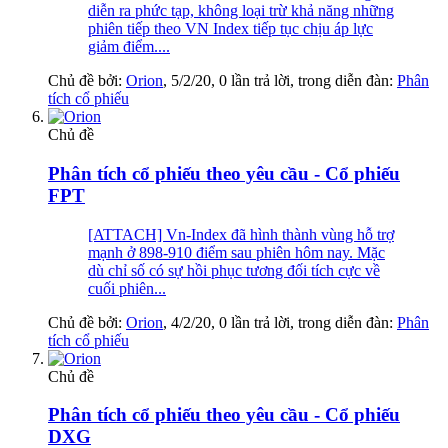
diễn ra phức tạp, không loại trừ khả năng những
phiên tiếp theo VN Index tiếp tục chịu áp lực
giảm điểm....
Chủ đề bởi:
Orion
,
5/2/20
, 0 lần trả lời, trong diễn đàn:
Phân
tích cổ phiếu
Chủ đề
Phân tích cổ phiếu theo yêu cầu - Cổ phiếu
FPT
[ATTACH] Vn-Index đã hình thành vùng hỗ trợ
mạnh ở 898-910 điểm sau phiên hôm nay. Mặc
dù chỉ số có sự hồi phục tương đối tích cực về
cuối phiên...
Chủ đề bởi:
Orion
,
4/2/20
, 0 lần trả lời, trong diễn đàn:
Phân
tích cổ phiếu
Chủ đề
Phân tích cổ phiếu theo yêu cầu - Cổ phiếu
DXG