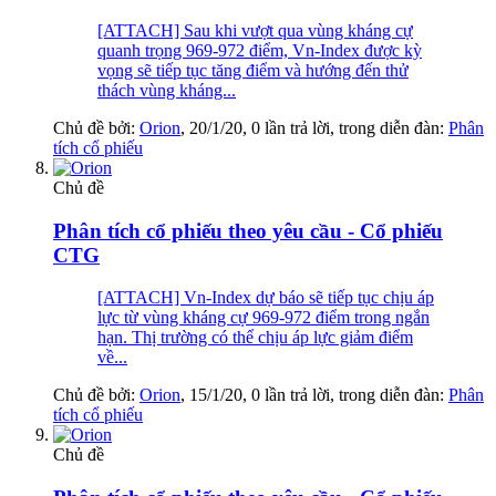
[ATTACH] Sau khi vượt qua vùng kháng cự
quanh trọng 969-972 điểm, Vn-Index được kỳ
vọng sẽ tiếp tục tăng điểm và hướng đến thử
thách vùng kháng...
Chủ đề bởi:
Orion
,
20/1/20
, 0 lần trả lời, trong diễn đàn:
Phân
tích cổ phiếu
Chủ đề
Phân tích cổ phiếu theo yêu cầu - Cổ phiếu
CTG
[ATTACH] Vn-Index dự báo sẽ tiếp tục chịu áp
lực từ vùng kháng cự 969-972 điểm trong ngắn
hạn. Thị trường có thể chịu áp lực giảm điểm
về...
Chủ đề bởi:
Orion
,
15/1/20
, 0 lần trả lời, trong diễn đàn:
Phân
tích cổ phiếu
Chủ đề