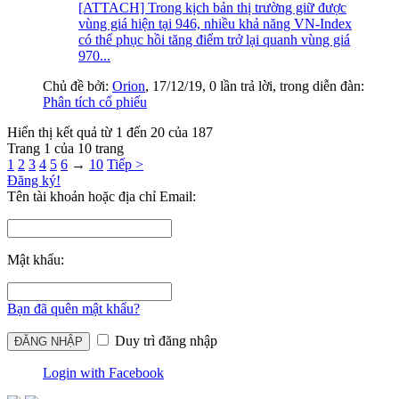
[ATTACH] Trong kịch bản thị trường giữ được
vùng giá hiện tại 946, nhiều khả năng VN-Index
có thể phục hồi tăng điểm trở lại quanh vùng giá
970...
Chủ đề bởi:
Orion
,
17/12/19
, 0 lần trả lời, trong diễn đàn:
Phân tích cổ phiếu
Hiển thị kết quả từ 1 đến 20 của 187
Trang 1 của 10 trang
1
2
3
4
5
6
→
10
Tiếp >
Đăng ký!
Tên tài khoản hoặc địa chỉ Email:
Mật khẩu:
Bạn đã quên mật khẩu?
Duy trì đăng nhập
Login with Facebook