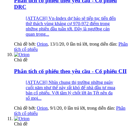
Phân tích cổ phiếu theo yêu cầu - Cổ phiếu
DRC
[ATTACH] Vn-Index dự báo sẽ tiếp tục tiến đến
thử thách vùng kháng cự 970-972 điểm trong
những phiên đầu tuần tới. Đây là ngưỡng cản
quan trọng...
Chủ đề bởi:
Orion
,
13/1/20
, 0 lần trả lời, trong diễn đàn:
Phân
tích cổ phiếu
Chủ đề
Phân tích cổ phiếu theo yêu cầu - Cổ phiếu CII
[ATTACH] Nhìn chung thị trường những ngày
cuối năm như thế này rất khó để nhà đầu tư mua
bán cổ phiếu. Với tâm lý chốt lời ăn Tết nên đa
số mọi...
Chủ đề bởi:
Orion
,
9/1/20
, 0 lần trả lời, trong diễn đàn:
Phân
tích cổ phiếu
Chủ đề