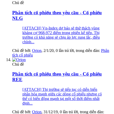
Chủ đề
Phân tích cổ phiếu theo yêu cầu - Cổ phiếu
NLG
[ATTACH] Vn-Index dự báo sẽ thử thách vùng
kháng cự 968-972 điểm trong phiên kế tiếp. Thị
trường có khả năng sẽ chịu áp lực rung lắc, điều
chỉnh...
Chủ đề bởi:
Orion
,
2/1/20
, 0 lần trả lời, trong diễn đàn:
Phân
tích cổ phiếu
Chủ đề
Phân tích cổ phiếu theo yêu cầu - Cổ phiếu
REE
[ATTACH] Thị trường sẽ tiếp tục có diễn biến
phân hóa mạnh giữa các dòng cổ phiếu nhưng có
thể có biến động mạnh tại một số thời điểm nhất
định...
Chủ đề bởi:
Orion
,
31/12/19
, 0 lần trả lời, trong diễn đàn: