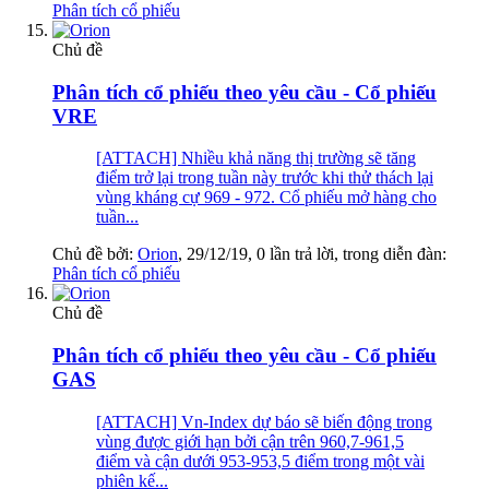
Phân tích cổ phiếu
Chủ đề
Phân tích cổ phiếu theo yêu cầu - Cổ phiếu
VRE
[ATTACH] Nhiều khả năng thị trường sẽ tăng
điểm trở lại trong tuần này trước khi thử thách lại
vùng kháng cự 969 - 972. Cổ phiếu mở hàng cho
tuần...
Chủ đề bởi:
Orion
,
29/12/19
, 0 lần trả lời, trong diễn đàn:
Phân tích cổ phiếu
Chủ đề
Phân tích cổ phiếu theo yêu cầu - Cổ phiếu
GAS
[ATTACH] Vn-Index dự báo sẽ biến động trong
vùng được giới hạn bởi cận trên 960,7-961,5
điểm và cận dưới 953-953,5 điểm trong một vài
phiên kế...