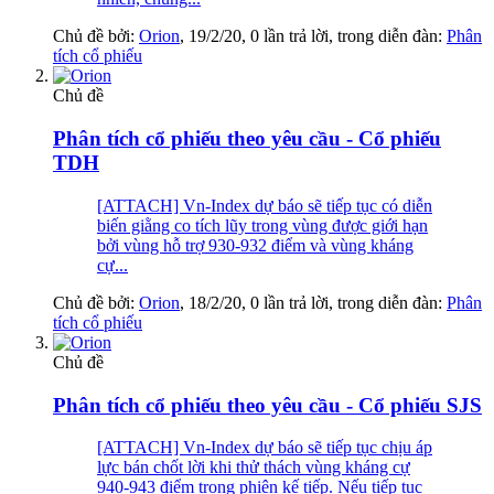
Chủ đề bởi:
Orion
,
19/2/20
, 0 lần trả lời, trong diễn đàn:
Phân
tích cổ phiếu
Chủ đề
Phân tích cổ phiếu theo yêu cầu - Cổ phiếu
TDH
[ATTACH] Vn-Index dự báo sẽ tiếp tục có diễn
biến giằng co tích lũy trong vùng được giới hạn
bởi vùng hỗ trợ 930-932 điểm và vùng kháng
cự...
Chủ đề bởi:
Orion
,
18/2/20
, 0 lần trả lời, trong diễn đàn:
Phân
tích cổ phiếu
Chủ đề
Phân tích cổ phiếu theo yêu cầu - Cổ phiếu SJS
[ATTACH] Vn-Index dự báo sẽ tiếp tục chịu áp
lực bán chốt lời khi thử thách vùng kháng cự
940-943 điểm trong phiên kế tiếp. Nếu tiếp tục