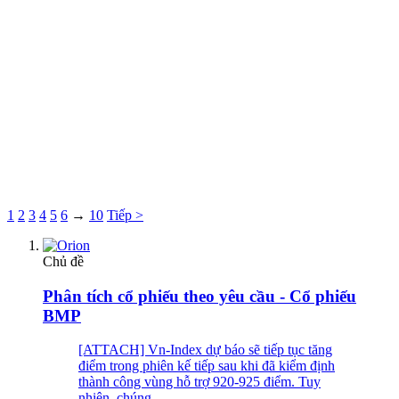
1
2
3
4
5
6
→
10
Tiếp >
Chủ đề
Phân tích cổ phiếu theo yêu cầu - Cổ phiếu
BMP
[ATTACH] Vn-Index dự báo sẽ tiếp tục tăng
điểm trong phiên kế tiếp sau khi đã kiểm định
thành công vùng hỗ trợ 920-925 điểm. Tuy
nhiên, chúng...