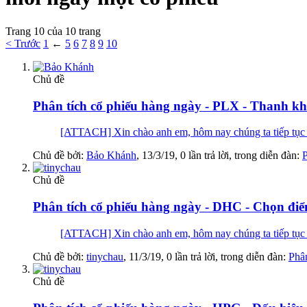
Trang 10 của 10 trang
< Trước
1
←
5
6
7
8
9
10
Chủ đề
Phân tích cổ phiếu hàng ngày - PLX - Thanh kh
[ATTACH] Xin chào anh em, hôm nay chúng ta tiếp 
Chủ đề bởi:
Bảo Khánh
,
13/3/19
, 0 lần trả lời, trong diễn đàn:
P
Chủ đề
Phân tích cổ phiếu hàng ngày - DHC - Chọn điể
[ATTACH] Xin chào anh em, hôm nay chúng ta tiếp
Chủ đề bởi:
tinychau
,
11/3/19
, 0 lần trả lời, trong diễn đàn:
Phân
Chủ đề