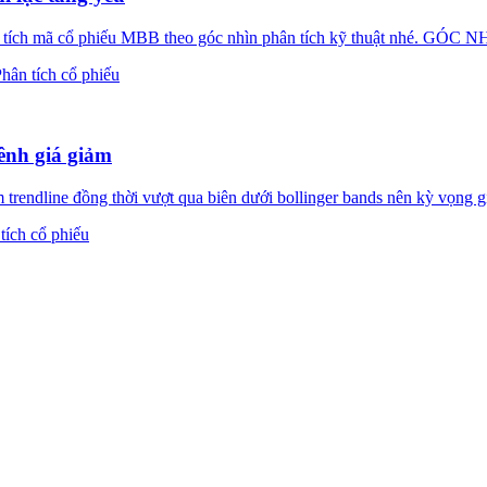
ân tích mã cổ phiếu MBB theo góc nhìn phân tích kỹ thuật nhé.
hân tích cổ phiếu
ênh giá giảm
endline đồng thời vượt qua biên dưới bollinger bands nên kỳ vọng giá
tích cổ phiếu