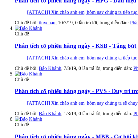
Phân tích cổ phiếu hàng ngày - HPG - Dấu hiệu 
[ATTACH] Xin chào anh em, hôm nay chúng ta tiếp
Chủ đề bởi:
tinychau
,
10/3/19
, 0 lần trả lời, trong diễn đàn:
Phân
Chủ đề
Phân tích cổ phiếu hàng ngày - KSB - Tăng bứt
[ATTACH] Xin chào anh em, hôm nay chúng ta tiếp 
Chủ đề bởi:
Bảo Khánh
,
7/3/19
, 0 lần trả lời, trong diễn đàn:
Ph
Chủ đề
Phân tích cổ phiếu hàng ngày - PVS - Duy trì t
[ATTACH] Xin chào anh em, hôm nay chúng ta sẽ ch
Chủ đề bởi:
Bảo Khánh
,
1/3/19
, 0 lần trả lời, trong diễn đàn:
Ph
Chủ đề
Phân tích cổ phiếu hàng ngày - MBB - Cơ hội kh