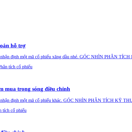
oản hỗ trợ
tục nhận định một mã cổ phiếu xăng dầu nhé. GÓC NHÌN PHÂN T
hân tích cổ phiếu
m mua trong sóng điều chỉnh
 tục nhận định một mã cổ phiếu khác. GÓC NHÌN PHÂN TÍCH KỸ 
 tích cổ phiếu