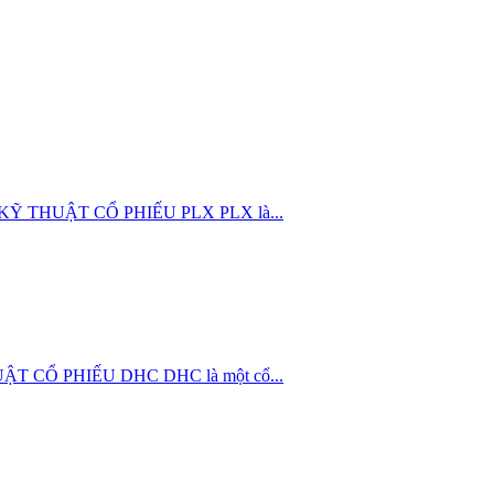
ÍCH KỸ THUẬT CỔ PHIẾU PLX PLX là...
THUẬT CỔ PHIẾU DHC DHC là một cổ...