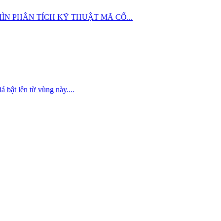
 GÓC NHÌN PHÂN TÍCH KỸ THUẬT MÃ CỔ...
 bật lên từ vùng này....