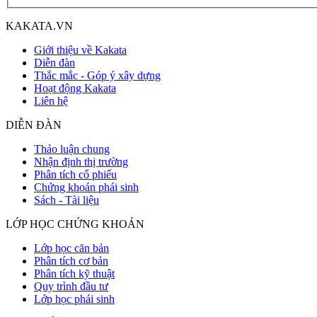
KAKATA.VN
Giới thiệu về Kakata
Diễn đàn
Thắc mắc - Góp ý xây dựng
Hoạt động Kakata
Liên hệ
DIỄN ĐÀN
Thảo luận chung
Nhận định thị trường
Phân tích cổ phiếu
Chứng khoán phái sinh
Sách - Tài liệu
LỚP HỌC CHỨNG KHOÁN
Lớp học căn bản
Phân tích cơ bản
Phân tích kỹ thuật
Quy trình đầu tư
Lớp học phái sinh