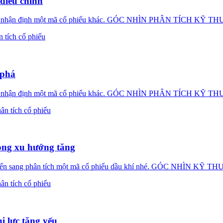
điều chỉnh
 tục nhận định một mã cổ phiếu khác. GÓC NHÌN PHÂN TÍCH KỸ T
 tích cổ phiếu
 phá
tục nhận định một mã cổ phiếu khác. GÓC NHÌN PHÂN TÍCH KỸ T
ân tích cổ phiếu
rong xu hướng tăng
uyển sang phân tích một mã cổ phiếu dầu khí nhé. GÓC NHÌN KỸ 
ân tích cổ phiếu
i lực tăng yếu