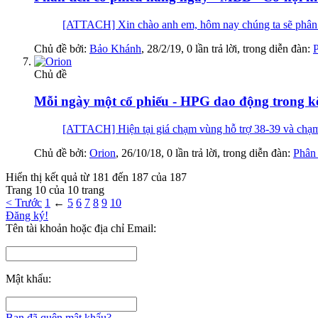
[ATTACH] Xin chào anh em, hôm nay chúng ta sẽ ph
Chủ đề bởi:
Bảo Khánh
,
28/2/19
, 0 lần trả lời, trong diễn đàn:
P
Chủ đề
Mỗi ngày một cổ phiếu - HPG dao động trong k
[ATTACH] Hiện tại giá chạm vùng hỗ trợ 38-39 và chạm tr
Chủ đề bởi:
Orion
,
26/10/18
, 0 lần trả lời, trong diễn đàn:
Phân 
Hiển thị kết quả từ 181 đến 187 của 187
Trang 10 của 10 trang
< Trước
1
←
5
6
7
8
9
10
Đăng ký!
Tên tài khoản hoặc địa chỉ Email:
Mật khẩu:
Bạn đã quên mật khẩu?