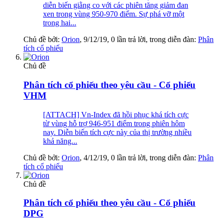
diễn biến giằng co với các phiên tăng giảm đan
xen trong vùng 950-970 điểm. Sự phá vỡ một
trong hai...
Chủ đề bởi:
Orion
,
9/12/19
, 0 lần trả lời, trong diễn đàn:
Phân
tích cổ phiếu
Chủ đề
Phân tích cổ phiếu theo yêu cầu - Cổ phiếu
VHM
[ATTACH] Vn-Index đã hồi phục khá tích cực
từ vùng hỗ trợ 946-951 điểm trong phiên hôm
nay. Diễn biến tích cực này của thị trường nhiều
khả năng...
Chủ đề bởi:
Orion
,
4/12/19
, 0 lần trả lời, trong diễn đàn:
Phân
tích cổ phiếu
Chủ đề
Phân tích cổ phiếu theo yêu cầu - Cổ phiếu
DPG