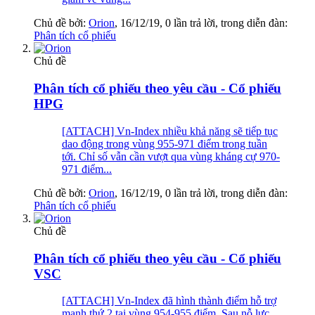
Chủ đề bởi:
Orion
,
16/12/19
, 0 lần trả lời, trong diễn đàn:
Phân tích cổ phiếu
Chủ đề
Phân tích cổ phiếu theo yêu cầu - Cổ phiếu
HPG
[ATTACH] Vn-Index nhiều khả năng sẽ tiếp tục
dao động trong vùng 955-971 điểm trong tuần
tới. Chỉ số vẫn cần vượt qua vùng kháng cự 970-
971 điểm...
Chủ đề bởi:
Orion
,
16/12/19
, 0 lần trả lời, trong diễn đàn:
Phân tích cổ phiếu
Chủ đề
Phân tích cổ phiếu theo yêu cầu - Cổ phiếu
VSC
[ATTACH] Vn-Index đã hình thành điểm hỗ trợ
mạnh thứ 2 tại vùng 954-955 điểm. Sau nỗ lực