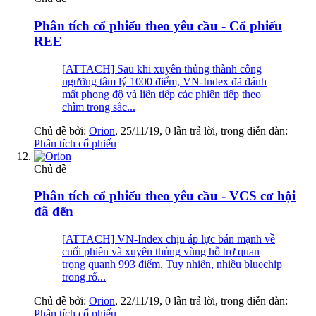
Phân tích cổ phiếu theo yêu cầu - Cổ phiếu
REE
[ATTACH] Sau khi xuyên thủng thành công
ngưỡng tâm lý 1000 điểm, VN-Index đã đánh
mất phong độ và liên tiếp các phiên tiếp theo
chìm trong sắc...
Chủ đề bởi:
Orion
,
25/11/19
, 0 lần trả lời, trong diễn đàn:
Phân tích cổ phiếu
Chủ đề
Phân tích cổ phiếu theo yêu cầu - VCS cơ hội
đã đến
[ATTACH] VN-Index chịu áp lực bán mạnh về
cuối phiên và xuyên thủng vùng hỗ trợ quan
trọng quanh 993 điểm. Tuy nhiên, nhiều bluechip
trong rổ...
Chủ đề bởi:
Orion
,
22/11/19
, 0 lần trả lời, trong diễn đàn:
Phân tích cổ phiếu