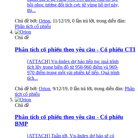
hồi phục tương đối tích cực từ vùng hỗ trợ này,
thị...
Chủ đề bởi:
Orion
,
11/12/19
, 0 lần trả lời, trong diễn đàn:
Phân tích cổ phiếu
Chủ đề
Phân tích cổ phiếu theo yêu cầu - Cổ phiếu CTI
[ATTACH] Vn-Index dự báo tiếp tục quá trình
tích lũy trong biên độ từ 958-960 điểm và 969-
970 điểm trong một vài phiên kế tiếp. Quá trình
tích...
Chủ đề bởi:
Orion
,
9/12/19
, 0 lần trả lời, trong diễn đàn:
Phân
tích cổ phiếu
Chủ đề
Phân tích cổ phiếu theo yêu cầu - Cổ phiếu
BMP
[ATTACH] Tuần tới, Vn-Index dự báo sẽ có