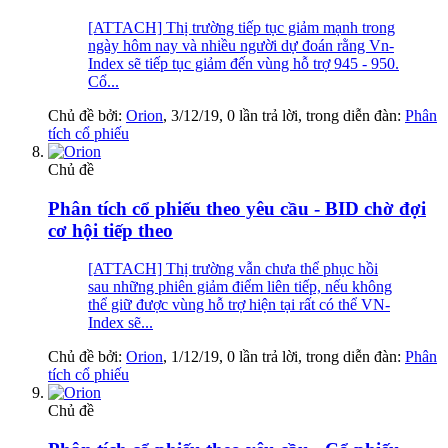
[ATTACH] Thị trường tiếp tục giảm mạnh trong
ngày hôm nay và nhiều người dự đoán rằng Vn-
Index sẽ tiếp tục giảm đến vùng hỗ trợ 945 - 950.
Cổ...
Chủ đề bởi:
Orion
,
3/12/19
, 0 lần trả lời, trong diễn đàn:
Phân
tích cổ phiếu
Chủ đề
Phân tích cổ phiếu theo yêu cầu - BID chờ đợi
cơ hội tiếp theo
[ATTACH] Thị trường vẫn chưa thể phục hồi
sau những phiên giảm điểm liên tiếp, nếu không
thể giữ được vùng hỗ trợ hiện tại rất có thể VN-
Index sẽ...
Chủ đề bởi:
Orion
,
1/12/19
, 0 lần trả lời, trong diễn đàn:
Phân
tích cổ phiếu
Chủ đề