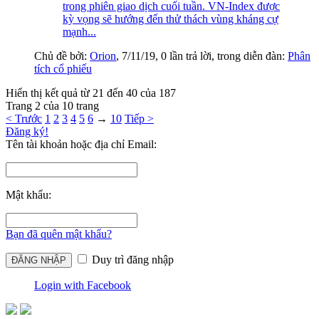
trong phiên giao dịch cuối tuần. VN-Index được
kỳ vọng sẽ hướng đến thử thách vùng kháng cự
mạnh...
Chủ đề bởi:
Orion
,
7/11/19
, 0 lần trả lời, trong diễn đàn:
Phân
tích cổ phiếu
Hiển thị kết quả từ 21 đến 40 của 187
Trang 2 của 10 trang
< Trước
1
2
3
4
5
6
→
10
Tiếp >
Đăng ký!
Tên tài khoản hoặc địa chỉ Email:
Mật khẩu:
Bạn đã quên mật khẩu?
Duy trì đăng nhập
Login with Facebook