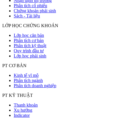
Nhận định thị trường
Phân tích cổ phiếu
Chứng khoán phái sinh
Sách - Tài liệu
LỚP HỌC CHỨNG KHOÁN
Lớp học căn bản
Phân tích cơ bản
Phân tích kỹ thuật
Quy trình đầu tư
Lớp học phái sinh
PT CƠ BẢN
Kinh tế vĩ mô
Phân tích ngành
Phân tích doanh nghiệp
PT KỸ THUẬT
Thanh khoản
Xu hướng
Indicator