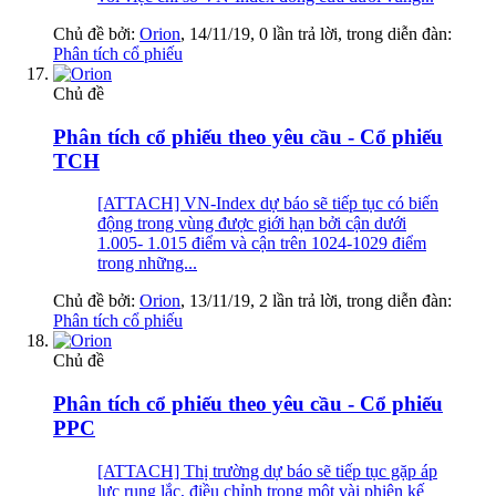
Chủ đề bởi:
Orion
,
14/11/19
, 0 lần trả lời, trong diễn đàn:
Phân tích cổ phiếu
Chủ đề
Phân tích cổ phiếu theo yêu cầu - Cổ phiếu
TCH
[ATTACH] VN-Index dự báo sẽ tiếp tục có biến
động trong vùng được giới hạn bởi cận dưới
1.005- 1.015 điểm và cận trên 1024-1029 điểm
trong những...
Chủ đề bởi:
Orion
,
13/11/19
, 2 lần trả lời, trong diễn đàn:
Phân tích cổ phiếu
Chủ đề
Phân tích cổ phiếu theo yêu cầu - Cổ phiếu
PPC
[ATTACH] Thị trường dự báo sẽ tiếp tục gặp áp
lực rung lắc, điều chỉnh trong một vài phiên kế