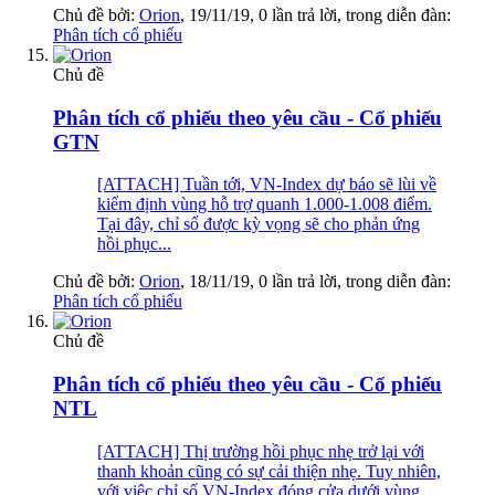
Chủ đề bởi:
Orion
,
19/11/19
, 0 lần trả lời, trong diễn đàn:
Phân tích cổ phiếu
Chủ đề
Phân tích cổ phiếu theo yêu cầu - Cổ phiếu
GTN
[ATTACH] Tuần tới, VN-Index dự báo sẽ lùi về
kiểm định vùng hỗ trợ quanh 1.000-1.008 điểm.
Tại đây, chỉ số được kỳ vọng sẽ cho phản ứng
hồi phục...
Chủ đề bởi:
Orion
,
18/11/19
, 0 lần trả lời, trong diễn đàn:
Phân tích cổ phiếu
Chủ đề
Phân tích cổ phiếu theo yêu cầu - Cổ phiếu
NTL
[ATTACH] Thị trường hồi phục nhẹ trở lại với
thanh khoản cũng có sự cải thiện nhẹ. Tuy nhiên,
với việc chỉ số VN-Index đóng cửa dưới vùng...