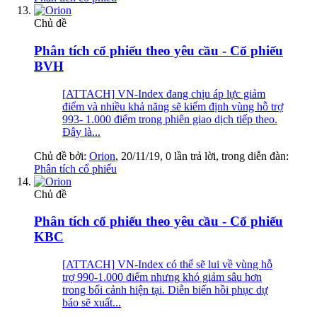
Chủ đề
Phân tích cổ phiếu theo yêu cầu - Cổ phiếu
BVH
[ATTACH] VN-Index đang chịu áp lực giảm
điểm và nhiều khả năng sẽ kiểm định vùng hỗ trợ
993- 1.000 điểm trong phiên giao dịch tiếp theo.
Đây là...
Chủ đề bởi:
Orion
,
20/11/19
, 0 lần trả lời, trong diễn đàn:
Phân tích cổ phiếu
Chủ đề
Phân tích cổ phiếu theo yêu cầu - Cổ phiếu
KBC
[ATTACH] VN-Index có thể sẽ lui về vùng hỗ
trợ 990-1.000 điểm nhưng khó giảm sâu hơn
trong bối cảnh hiện tại. Diễn biến hồi phục dự
báo sẽ xuất...