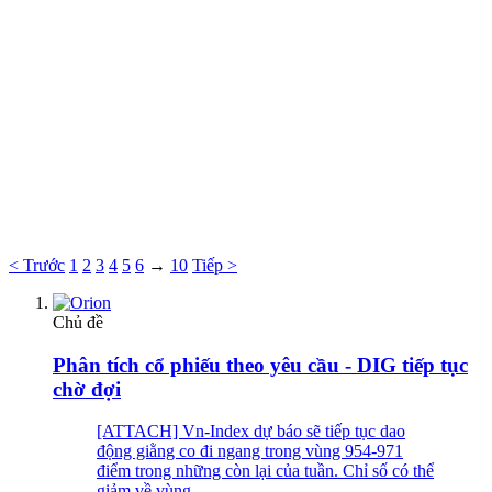
< Trước
1
2
3
4
5
6
→
10
Tiếp >
Chủ đề
Phân tích cổ phiếu theo yêu cầu - DIG tiếp tục
chờ đợi
[ATTACH] Vn-Index dự báo sẽ tiếp tục dao
động giằng co đi ngang trong vùng 954-971
điểm trong những còn lại của tuần. Chỉ số có thể
giảm về vùng...