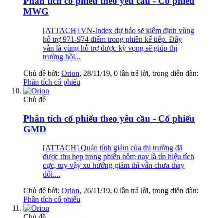
Phân tích cổ phiếu theo yêu cầu - Cổ phiếu
MWG
[ATTACH] VN-Index dự báo sẽ kiểm định vùng
hỗ trợ 971-974 điểm trong phiên kế tiếp. Đây
vẫn là vùng hỗ trợ được kỳ vọng sẽ giúp thị
trường hồi...
Chủ đề bởi:
Orion
,
28/11/19
, 0 lần trả lời, trong diễn đàn:
Phân tích cổ phiếu
Chủ đề
Phân tích cổ phiếu theo yêu cầu - Cổ phiếu
GMD
[ATTACH] Quán tính giảm của thị trường đã
được thu hẹp trong phiên hôm nay là tín hiệu tích
cực, tuy vậy xu hướng giảm thì vẫn chưa thay
đổi....
Chủ đề bởi:
Orion
,
26/11/19
, 0 lần trả lời, trong diễn đàn:
Phân tích cổ phiếu
Chủ đề