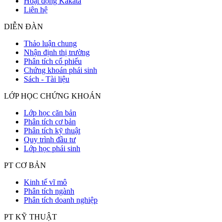
Hoạt động Kakata
Liên hệ
DIỄN ĐÀN
Thảo luận chung
Nhận định thị trường
Phân tích cổ phiếu
Chứng khoán phái sinh
Sách - Tài liệu
LỚP HỌC CHỨNG KHOÁN
Lớp học căn bản
Phân tích cơ bản
Phân tích kỹ thuật
Quy trình đầu tư
Lớp học phái sinh
PT CƠ BẢN
Kinh tế vĩ mô
Phân tích ngành
Phân tích doanh nghiệp
PT KỸ THUẬT