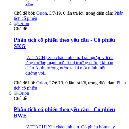
về...
Chủ đề bởi:
Orion
,
3/7/19
, 0 lần trả lời, trong diễn đàn:
Phân
tích cổ phiếu
Chủ đề
Phân tích cổ phiếu theo yêu cầu - Cổ phiếu
SKG
[ATTACH] Xin chào anh em. Trái ngược với đà
tăng trưởng mạnh mẽ từ thị trường chứng khoán
châu Á, thị trường nước ta lại một mình một
đường với...
Chủ đề bởi:
Orion
,
27/6/19
, 0 lần trả lời, trong diễn đàn:
Phân
tích cổ phiếu
Chủ đề
Phân tích cổ phiếu theo yêu cầu - Cổ phiếu
BWE
[ATTACH] Xin chào anh em. Cổ phiếu hôm nay