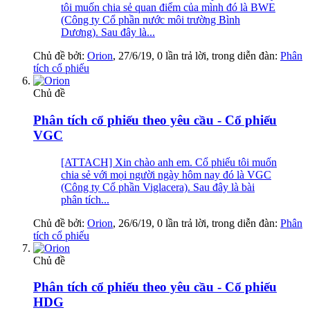
tôi muốn chia sẻ quan điểm của mình đó là BWE
(Công ty Cổ phần nước môi trường Bình
Dương). Sau đây là...
Chủ đề bởi:
Orion
,
27/6/19
, 0 lần trả lời, trong diễn đàn:
Phân
tích cổ phiếu
Chủ đề
Phân tích cổ phiếu theo yêu cầu - Cổ phiếu
VGC
[ATTACH] Xin chào anh em. Cổ phiếu tôi muốn
chia sẻ với mọi người ngày hôm nay đó là VGC
(Công ty Cổ phần Viglacera). Sau đây là bài
phân tích...
Chủ đề bởi:
Orion
,
26/6/19
, 0 lần trả lời, trong diễn đàn:
Phân
tích cổ phiếu
Chủ đề
Phân tích cổ phiếu theo yêu cầu - Cổ phiếu
HDG