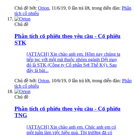
Chủ đề bởi:
Orion
,
11/6/19
, 0 lần trả lời, trong diễn đàn:
Phân
tích cổ phiếu
Chủ đề
Phân tích cổ phiếu theo yêu cầu - Cổ phiếu
STK
[ATTACH] Xin chào anh em. Hôm nay chúng ta
tiếp tục với một mã thuộc nhóm ngành Dệt may
đó là STK (Công ty Cổ phần Sợi Thế Kỷ). Sau
đây là bài...
Chủ đề bởi:
Orion
,
10/6/19
, 0 lần trả lời, trong diễn đàn:
Phân
tích cổ phiếu
Chủ đề
Phân tích cổ phiếu theo yêu cầu - Cổ phiếu
TNG
[ATTACH] Xin chào anh em. Chúc anh em có
một tuần làm việc hiệu quả. Thị trường đã có