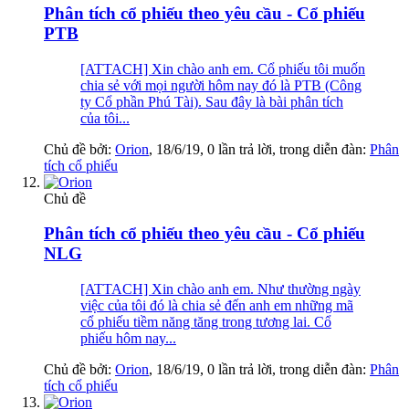
Phân tích cổ phiếu theo yêu cầu - Cổ phiếu
PTB
[ATTACH] Xin chào anh em. Cổ phiếu tôi muốn
chia sẻ với mọi người hôm nay đó là PTB (Công
ty Cổ phần Phú Tài). Sau đây là bài phân tích
của tôi...
Chủ đề bởi:
Orion
,
18/6/19
, 0 lần trả lời, trong diễn đàn:
Phân
tích cổ phiếu
Chủ đề
Phân tích cổ phiếu theo yêu cầu - Cổ phiếu
NLG
[ATTACH] Xin chào anh em. Như thường ngày
việc của tôi đó là chia sẻ đến anh em những mã
cổ phiếu tiềm năng tăng trong tương lai. Cổ
phiếu hôm nay...
Chủ đề bởi:
Orion
,
18/6/19
, 0 lần trả lời, trong diễn đàn:
Phân
tích cổ phiếu