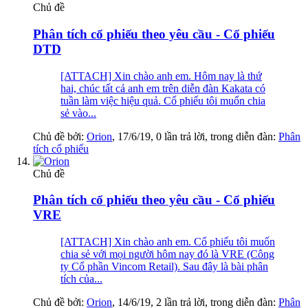
Chủ đề
Phân tích cổ phiếu theo yêu cầu - Cổ phiếu
DTD
[ATTACH] Xin chào anh em. Hôm nay là thứ
hai, chúc tất cả anh em trên diễn đàn Kakata có
tuần làm việc hiệu quả. Cổ phiếu tôi muốn chia
sẻ vào...
Chủ đề bởi:
Orion
,
17/6/19
, 0 lần trả lời, trong diễn đàn:
Phân
tích cổ phiếu
Chủ đề
Phân tích cổ phiếu theo yêu cầu - Cổ phiếu
VRE
[ATTACH] Xin chào anh em. Cổ phiếu tôi muốn
chia sẻ với mọi người hôm nay đó là VRE (Công
ty Cổ phần Vincom Retail). Sau đây là bài phân
tích của...
Chủ đề bởi:
Orion
,
14/6/19
, 2 lần trả lời, trong diễn đàn:
Phân