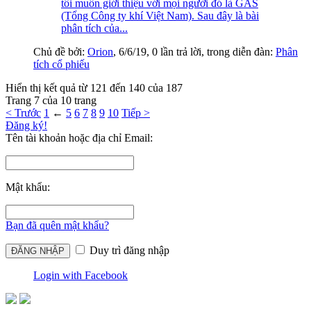
tôi muốn giới thiệu với mọi người đó là GAS
(Tổng Công ty khí Việt Nam). Sau đây là bài
phân tích của...
Chủ đề bởi:
Orion
,
6/6/19
, 0 lần trả lời, trong diễn đàn:
Phân
tích cổ phiếu
Hiển thị kết quả từ 121 đến 140 của 187
Trang 7 của 10 trang
< Trước
1
←
5
6
7
8
9
10
Tiếp >
Đăng ký!
Tên tài khoản hoặc địa chỉ Email:
Mật khẩu:
Bạn đã quên mật khẩu?
Duy trì đăng nhập
Login with Facebook