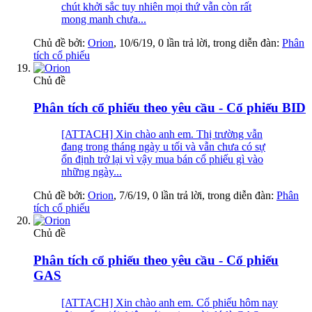
chút khởi sắc tuy nhiên mọi thứ vẫn còn rất
mong manh chưa...
Chủ đề bởi:
Orion
,
10/6/19
, 0 lần trả lời, trong diễn đàn:
Phân
tích cổ phiếu
Chủ đề
Phân tích cổ phiếu theo yêu cầu - Cổ phiếu BID
[ATTACH] Xin chào anh em. Thị trường vẫn
đang trong tháng ngày u tối và vẫn chưa có sự
ổn định trở lại vì vậy mua bán cổ phiếu gì vào
những ngày...
Chủ đề bởi:
Orion
,
7/6/19
, 0 lần trả lời, trong diễn đàn:
Phân
tích cổ phiếu
Chủ đề
Phân tích cổ phiếu theo yêu cầu - Cổ phiếu
GAS
[ATTACH] Xin chào anh em. Cổ phiếu hôm nay