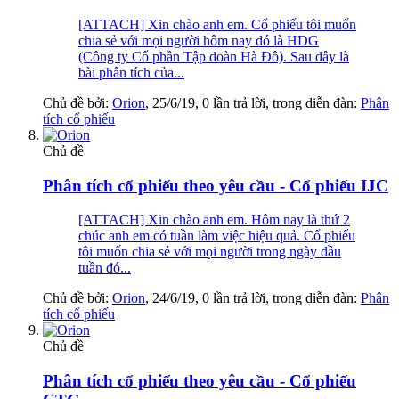
[ATTACH] Xin chào anh em. Cổ phiếu tôi muốn
chia sẻ với mọi người hôm nay đó là HDG
(Công ty Cổ phần Tập đoàn Hà Đô). Sau đây là
bài phân tích của...
Chủ đề bởi:
Orion
,
25/6/19
, 0 lần trả lời, trong diễn đàn:
Phân
tích cổ phiếu
Chủ đề
Phân tích cổ phiếu theo yêu cầu - Cổ phiếu IJC
[ATTACH] Xin chào anh em. Hôm nay là thứ 2
chúc anh em có tuần làm việc hiệu quả. Cổ phiếu
tôi muốn chia sẻ với mọi người trong ngày đầu
tuần đó...
Chủ đề bởi:
Orion
,
24/6/19
, 0 lần trả lời, trong diễn đàn:
Phân
tích cổ phiếu
Chủ đề
Phân tích cổ phiếu theo yêu cầu - Cổ phiếu