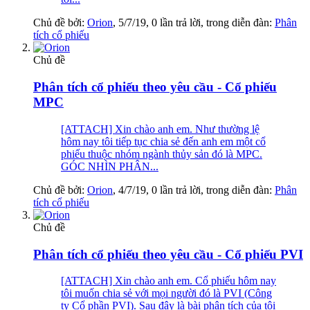
Chủ đề bởi:
Orion
,
5/7/19
, 0 lần trả lời, trong diễn đàn:
Phân
tích cổ phiếu
Chủ đề
Phân tích cổ phiếu theo yêu cầu - Cổ phiếu
MPC
[ATTACH] Xin chào anh em. Như thường lệ
hôm nay tôi tiếp tục chia sẻ đến anh em một cổ
phiếu thuộc nhóm ngành thủy sản đó là MPC.
GÓC NHÌN PHÂN...
Chủ đề bởi:
Orion
,
4/7/19
, 0 lần trả lời, trong diễn đàn:
Phân
tích cổ phiếu
Chủ đề
Phân tích cổ phiếu theo yêu cầu - Cổ phiếu PVI
[ATTACH] Xin chào anh em. Cổ phiếu hôm nay
tôi muốn chia sẻ với mọi người đó là PVI (Công
ty Cổ phần PVI). Sau đây là bài phân tích của tôi