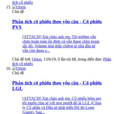
tích cổ phiếu
Chủ đề
Phân tích cổ phiếu theo yêu cầu - Cổ phiếu
PVS
[ATTACH] Xin chào anh em. Thị trường vẫn
chưa hoàn toàn ổn định và vẫn đang chìm trong
sắc đỏ. Volume khá thấp chứng tỏ nhà đầu tư
vẫn còn đang e...
Chủ đề bởi:
Orion
,
13/6/19
, 0 lần trả lời, trong diễn đàn:
Phân
tích cổ phiếu
Chủ đề
Phân tích cổ phiếu theo yêu cầu - Cổ phiếu
LGL
[ATTACH] Xin chào anh em. Cổ phiếu hôm nay
tôi muốn chia sẻ với mọi người đó là LGL (Công
ty Cổ phần và Đầu tư phát triển Đô thị Long
Giang). Sau...