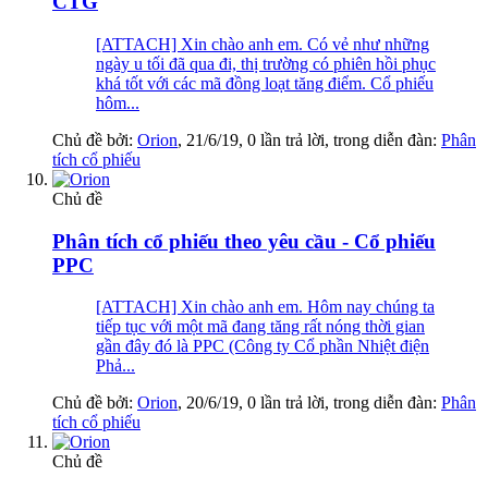
CTG
[ATTACH] Xin chào anh em. Có vẻ như những
ngày u tối đã qua đi, thị trường có phiên hồi phục
khá tốt với các mã đồng loạt tăng điểm. Cổ phiếu
hôm...
Chủ đề bởi:
Orion
,
21/6/19
, 0 lần trả lời, trong diễn đàn:
Phân
tích cổ phiếu
Chủ đề
Phân tích cổ phiếu theo yêu cầu - Cổ phiếu
PPC
[ATTACH] Xin chào anh em. Hôm nay chúng ta
tiếp tục với một mã đang tăng rất nóng thời gian
gần đây đó là PPC (Công ty Cổ phần Nhiệt điện
Phả...
Chủ đề bởi:
Orion
,
20/6/19
, 0 lần trả lời, trong diễn đàn:
Phân
tích cổ phiếu
Chủ đề