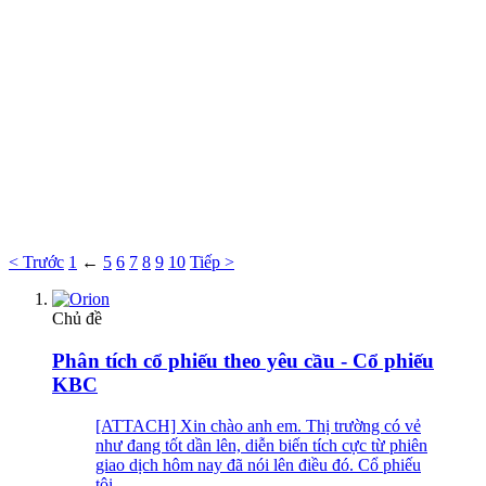
< Trước
1
←
5
6
7
8
9
10
Tiếp >
Chủ đề
Phân tích cổ phiếu theo yêu cầu - Cổ phiếu
KBC
[ATTACH] Xin chào anh em. Thị trường có vẻ
như đang tốt dần lên, diễn biến tích cực từ phiên
giao dịch hôm nay đã nói lên điều đó. Cổ phiếu
tôi...