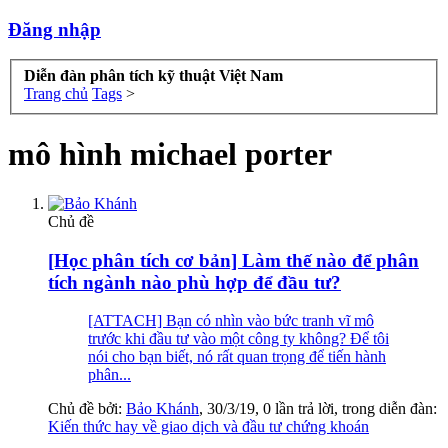
Đăng nhập
Diễn đàn phân tích kỹ thuật Việt Nam
Trang chủ
Tags
>
mô hình michael porter
Chủ đề
[Học phân tích cơ bản] Làm thế nào để phân
tích ngành nào phù hợp để đầu tư?
[ATTACH] Bạn có nhìn vào bức tranh vĩ mô
trước khi đầu tư vào một công ty không? Để tôi
nói cho bạn biết, nó rất quan trọng để tiến hành
phân...
Chủ đề bởi:
Bảo Khánh
,
30/3/19
, 0 lần trả lời, trong diễn đàn:
Kiến thức hay về giao dịch và đầu tư chứng khoán