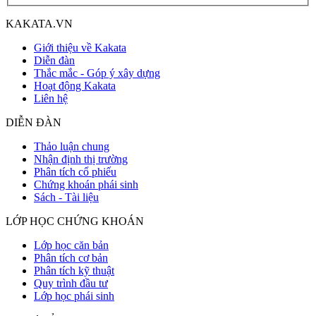
KAKATA.VN
Giới thiệu về Kakata
Diễn đàn
Thắc mắc - Góp ý xây dựng
Hoạt động Kakata
Liên hệ
DIỄN ĐÀN
Thảo luận chung
Nhận định thị trường
Phân tích cổ phiếu
Chứng khoán phái sinh
Sách - Tài liệu
LỚP HỌC CHỨNG KHOÁN
Lớp học căn bản
Phân tích cơ bản
Phân tích kỹ thuật
Quy trình đầu tư
Lớp học phái sinh