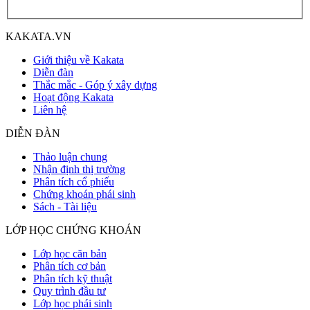
KAKATA.VN
Giới thiệu về Kakata
Diễn đàn
Thắc mắc - Góp ý xây dựng
Hoạt động Kakata
Liên hệ
DIỄN ĐÀN
Thảo luận chung
Nhận định thị trường
Phân tích cổ phiếu
Chứng khoán phái sinh
Sách - Tài liệu
LỚP HỌC CHỨNG KHOÁN
Lớp học căn bản
Phân tích cơ bản
Phân tích kỹ thuật
Quy trình đầu tư
Lớp học phái sinh