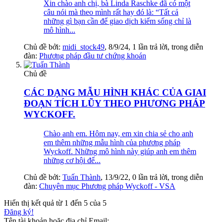
Xin chào anh chị, bà Linda Raschke đã có một
câu nói mà theo mình rất hay đó là: “Tất cả
những gì bạn cần để giao dịch kiếm sống chỉ là
mô hình...
Chủ đề bởi:
midi_stock49
,
8/9/24
, 1 lần trả lời, trong diễn
đàn:
Phương pháp đầu tư chứng khoán
Chủ đề
CÁC DẠNG MẪU HÌNH KHÁC CỦA GIAI
ĐOẠN TÍCH LŨY THEO PHƯƠNG PHÁP
WYCKOFF.
Chào anh em. Hôm nay, em xin chia sẻ cho anh
em thêm những mẫu hình của phương pháp
Wyckoff. Những mô hình này giúp anh em thêm
những cơ hội để...
Chủ đề bởi:
Tuấn Thành
,
13/9/22
, 0 lần trả lời, trong diễn
đàn:
Chuyên mục Phương pháp Wyckoff - VSA
Hiển thị kết quả từ 1 đến 5 của 5
Đăng ký!
Tên tài khoản hoặc địa chỉ Email: