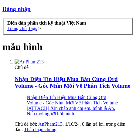
Đăng nhập
Diễn đàn phân tích kỹ thuật Việt Nam
Trang chủ
Tags
>
mẫu hình
Chủ đề
Nhận Diện Tín Hiệu Mua Bán Cùng Ord
Volume - Góc Nhìn Mới Về Phân Tích Volume
Nhận Diện Tín Hiệu Mua Bán Cùng Ord
Volume - Góc Nhìn Mới Về Phân Tích Volume
[ATTACH] Xin chào anh chị em, mình là An.
Nếu mọi người hỏi mình...
Chủ đề bởi:
AnPham213
,
1/10/24
, 0 lần trả lời, trong diễn
đàn:
Thảo luận chung