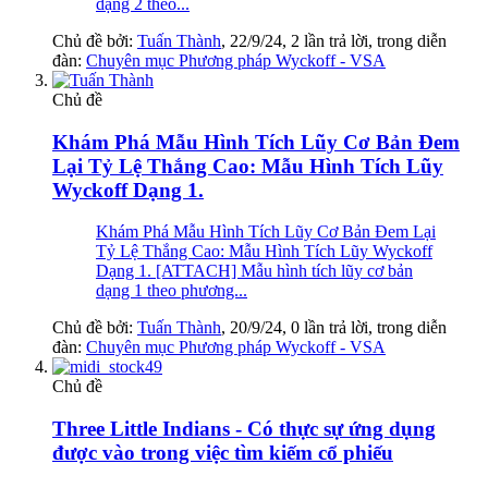
dạng 2 theo...
Chủ đề bởi:
Tuấn Thành
,
22/9/24
, 2 lần trả lời, trong diễn
đàn:
Chuyên mục Phương pháp Wyckoff - VSA
Chủ đề
Khám Phá Mẫu Hình Tích Lũy Cơ Bản Đem
Lại Tỷ Lệ Thắng Cao: Mẫu Hình Tích Lũy
Wyckoff Dạng 1.
Khám Phá Mẫu Hình Tích Lũy Cơ Bản Đem Lại
Tỷ Lệ Thắng Cao: Mẫu Hình Tích Lũy Wyckoff
Dạng 1. [ATTACH] Mẫu hình tích lũy cơ bản
dạng 1 theo phương...
Chủ đề bởi:
Tuấn Thành
,
20/9/24
, 0 lần trả lời, trong diễn
đàn:
Chuyên mục Phương pháp Wyckoff - VSA
Chủ đề
Three Little Indians - Có thực sự ứng dụng
được vào trong việc tìm kiếm cổ phiếu