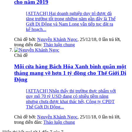
cho năm 2019
[ATTACH] Hai doanh nghiệp duy trì được đà
tăng trưởng tốt trong những năm gần đây là Thế
Giới Di Động và Nam Long vẫn tiếp tục đặt ra
kế hoạch...
Chủ đề bởi:
Nguyễn Khánh Ngọc
,
25/12/18
, 0 lần trả lời,
trong diễn đàn:
Thảo luận chung
Chủ đề
Mỗi cửa hàng Bách Hóa Xanh bình quân một
tháng mang về hơn 1 tỷ đồng cho Thế Giới Di
Động
[ATTACH] Nhận thấy thị trường thực phẩm với
quy mô 70 tỷ USD đang có nhiều tiềm năng
nhưng chưa được khai thác hết, Công ty CPĐT
Thế Giới Di Động...
Chủ đề bởi:
Nguyễn Khánh Ngọc
,
25/11/18
, 0 lần trả lời,
trong diễn đàn:
Thảo luận chung