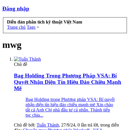
Đăng nhập
Diễn đàn phân tích kỹ thuật Việt Nam
Trang chủ
Tags
>
mwg
Chủ đề
Bag Holding Trong Phương Pháp VSA: Bí
Quyết Nhận Diện Tín Hiệu Đảo Chiều Mạnh
Mẽ
Bag Holding trong Phương pháp VSA: Bí quyết
nhận diện tín hiệu đảo chiều mạnh mẽ Xin chào
tất cả Anh Chị nhà đầu tư cá nhân. Thành tiếp
tục chia...
Chủ đề bởi:
Tuấn Thành
,
27/9/24
, 0 lần trả lời, trong diễn