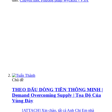
đàn:
Chuyên mục Phương pháp Wyckoff - VSA
Chủ đề
THEO DẤU DÒNG TIỀN THÔNG MINH |
Demand Overcoming Supply | Tọa Độ Của
Vùng Đáy
[ATTACH] Xin chào, tất cả Anh Chị Em nhà