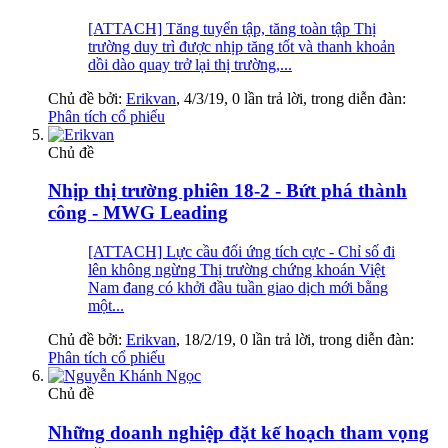
[ATTACH] Tăng tuyển tập, tăng toàn tập Thị
trường duy trì được nhịp tăng tốt và thanh khoản
dồi dào quay trở lại thị trường,...
Chủ đề bởi:
Erikvan
,
4/3/19
, 0 lần trả lời, trong diễn đàn:
Phân tích cổ phiếu
Chủ đề
Nhịp thị trường phiên 18-2 - Bứt phá thành
công - MWG Leading
[ATTACH] Lực cầu đối ứng tích cực - Chỉ số đi
lên không ngừng Thị trường chứng khoán Việt
Nam đang có khởi đầu tuần giao dịch mới bằng
một...
Chủ đề bởi:
Erikvan
,
18/2/19
, 0 lần trả lời, trong diễn đàn:
Phân tích cổ phiếu
Chủ đề
Những doanh nghiệp đặt kế hoạch tham vọng