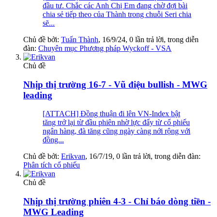
đầu tư. Chắc các Anh Chị Em đang chờ đợi bài
chia sẻ tiếp theo của Thành trong chuỗi Seri chia
sẽ...
Chủ đề bởi:
Tuấn Thành
,
16/9/24
, 0 lần trả lời, trong diễn
đàn:
Chuyên mục Phương pháp Wyckoff - VSA
Chủ đề
Nhịp thị trường 16-7 - Vũ điệu bullish - MWG
leading
[ATTACH] Đồng thuận đi lên VN-Index bật
tăng trở lại từ đầu phiên nhờ lực đẩy từ cổ phiếu
ngân hàng, đà tăng cũng ngày càng nới rộng với
đồng...
Chủ đề bởi:
Erikvan
,
16/7/19
, 0 lần trả lời, trong diễn đàn:
Phân tích cổ phiếu
Chủ đề
Nhịp thị trường phiên 4-3 - Chỉ báo dòng tiền -
MWG Leading