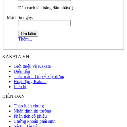
Dãn cách tên bằng dấu phẩy(,).
Mới hơn ngày:
Thêm...
KAKATA.VN
Giới thiệu về Kakata
Diễn đàn
Thắc mắc - Góp ý xây dựng
Hoạt động Kakata
Liên hệ
DIỄN ĐÀN
Thảo luận chung
Nhận định thị trường
Phân tích cổ phiếu
Chứng khoán phái sinh
Sách - Tài liệu