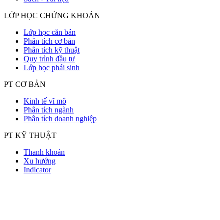
LỚP HỌC CHỨNG KHOÁN
Lớp học căn bản
Phân tích cơ bản
Phân tích kỹ thuật
Quy trình đầu tư
Lớp học phái sinh
PT CƠ BẢN
Kinh tế vĩ mô
Phân tích ngành
Phân tích doanh nghiệp
PT KỸ THUẬT
Thanh khoản
Xu hướng
Indicator