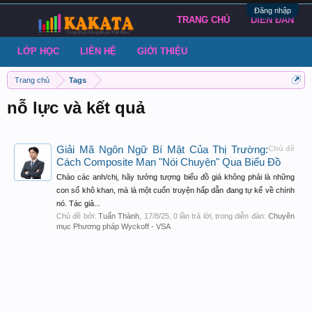
Đăng nhập
TRANG CHỦ
DIỄN ĐÀN
LỚP HỌC
LIÊN HỆ
GIỚI THIỆU
Trang chủ
Tags
nỗ lực và kết quả
Giải Mã Ngôn Ngữ Bí Mật Của Thị Trường:
Chủ đề
Cách Composite Man "Nói Chuyện" Qua Biểu Đồ
Chào các anh/chị, hãy tưởng tượng biểu đồ giá không phải là những
con số khô khan, mà là một cuốn truyện hấp dẫn đang tự kể về chính
nó. Tác giả...
Chủ đề bởi:
Tuấn Thành
,
17/8/25
, 0 lần trả lời, trong diễn đàn:
Chuyên
mục Phương pháp Wyckoff - VSA