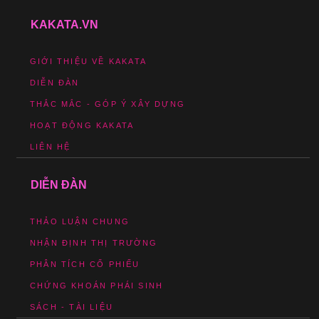
KAKATA.VN
GIỚI THIỆU VỀ KAKATA
DIỄN ĐÀN
THẮC MẮC - GÓP Ý XÂY DỰNG
HOẠT ĐỘNG KAKATA
LIÊN HỆ
DIỄN ĐÀN
THẢO LUẬN CHUNG
NHẬN ĐỊNH THỊ TRƯỜNG
PHÂN TÍCH CỔ PHIẾU
CHỨNG KHOÁN PHÁI SINH
SÁCH - TÀI LIỆU