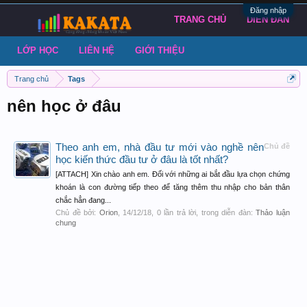
Đăng nhập
TRANG CHỦ
DIỄN ĐÀN
LỚP HỌC
LIÊN HỆ
GIỚI THIỆU
Trang chủ
Tags
nên học ở đâu
Theo anh em, nhà đầu tư mới vào nghề nên
Chủ đề
học kiến thức đầu tư ở đâu là tốt nhất?
[ATTACH] Xin chào anh em. Đối với những ai bắt đầu lựa chọn chứng
khoán là con đường tiếp theo để tăng thêm thu nhập cho bản thân
chắc hẳn đang...
Chủ đề bởi:
Orion
,
14/12/18
, 0 lần trả lời, trong diễn đàn:
Thảo luận
chung