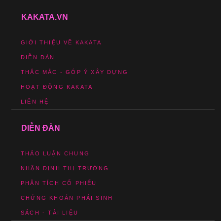
KAKATA.VN
GIỚI THIỆU VỀ KAKATA
DIỄN ĐÀN
THẮC MẮC - GÓP Ý XÂY DỰNG
HOẠT ĐỘNG KAKATA
LIÊN HỆ
DIỄN ĐÀN
THẢO LUẬN CHUNG
NHẬN ĐỊNH THỊ TRƯỜNG
PHÂN TÍCH CỔ PHIẾU
CHỨNG KHOÁN PHÁI SINH
SÁCH - TÀI LIỆU