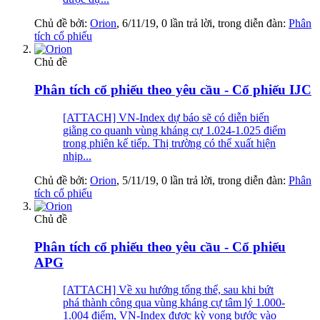
Chủ đề bởi:
Orion
,
6/11/19
, 0 lần trả lời, trong diễn đàn:
Phân
tích cổ phiếu
Chủ đề
Phân tích cổ phiếu theo yêu cầu - Cổ phiếu IJC
[ATTACH] VN-Index dự báo sẽ có diễn biến
giằng co quanh vùng kháng cự 1.024-1.025 điểm
trong phiên kế tiếp. Thị trường có thể xuất hiện
nhịp...
Chủ đề bởi:
Orion
,
5/11/19
, 0 lần trả lời, trong diễn đàn:
Phân
tích cổ phiếu
Chủ đề
Phân tích cổ phiếu theo yêu cầu - Cổ phiếu
APG
[ATTACH] Về xu hướng tổng thể, sau khi bứt
phá thành công qua vùng kháng cự tâm lý 1.000-
1.004 điểm, VN-Index được kỳ vọng bước vào