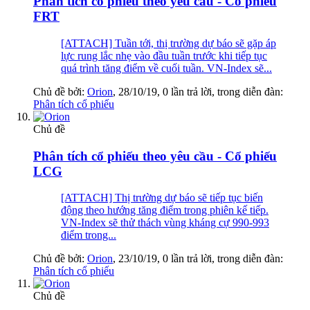
Phân tích cổ phiếu theo yêu cầu - Cổ phiếu
FRT
[ATTACH] Tuần tới, thị trường dự báo sẽ gặp áp
lực rung lắc nhẹ vào đầu tuần trước khi tiếp tục
quá trình tăng điểm về cuối tuần. VN-Index sẽ...
Chủ đề bởi:
Orion
,
28/10/19
, 0 lần trả lời, trong diễn đàn:
Phân tích cổ phiếu
Chủ đề
Phân tích cổ phiếu theo yêu cầu - Cổ phiếu
LCG
[ATTACH] Thị trường dự báo sẽ tiếp tục biến
động theo hướng tăng điểm trong phiên kế tiếp.
VN-Index sẽ thử thách vùng kháng cự 990-993
điểm trong...
Chủ đề bởi:
Orion
,
23/10/19
, 0 lần trả lời, trong diễn đàn:
Phân tích cổ phiếu
Chủ đề