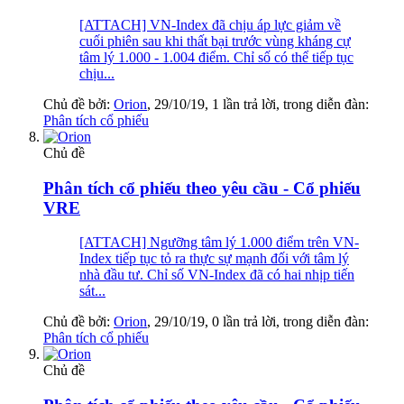
[ATTACH] VN-Index đã chịu áp lực giảm về
cuối phiên sau khi thất bại trước vùng kháng cự
tâm lý 1.000 - 1.004 điểm. Chỉ số có thể tiếp tục
chịu...
Chủ đề bởi:
Orion
,
29/10/19
, 1 lần trả lời, trong diễn đàn:
Phân tích cổ phiếu
Chủ đề
Phân tích cổ phiếu theo yêu cầu - Cổ phiếu
VRE
[ATTACH] Ngưỡng tâm lý 1.000 điểm trên VN-
Index tiếp tục tỏ ra thực sự mạnh đối với tâm lý
nhà đầu tư. Chỉ số VN-Index đã có hai nhịp tiến
sát...
Chủ đề bởi:
Orion
,
29/10/19
, 0 lần trả lời, trong diễn đàn:
Phân tích cổ phiếu
Chủ đề