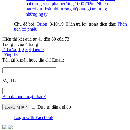
bại trong việc phá ngưỡng 1000 điểm. Nhiều
người dự đoán thị trường tiếp tục giảm trong
những ngày...
Chủ đề bởi:
Orion
,
3/10/19
, 0 lần trả lời, trong diễn đàn:
Phân
tích cổ phiếu
Hiển thị kết quả từ 41 đến 60 của 73
Trang 3 của 4 trang
< Trước
1
2
3
4
Tiếp >
Đăng ký!
Tên tài khoản hoặc địa chỉ Email:
Mật khẩu:
Bạn đã quên mật khẩu?
Duy trì đăng nhập
Login with Facebook