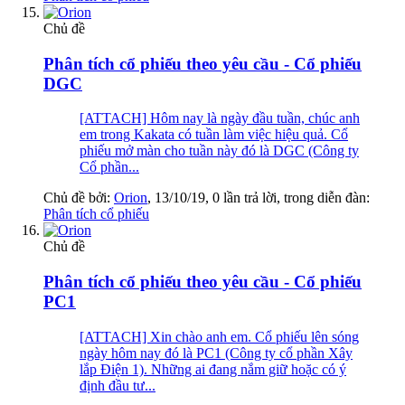
Chủ đề
Phân tích cổ phiếu theo yêu cầu - Cổ phiếu
DGC
[ATTACH] Hôm nay là ngày đầu tuần, chúc anh
em trong Kakata có tuần làm việc hiệu quả. Cổ
phiếu mở màn cho tuần này đó là DGC (Công ty
Cổ phần...
Chủ đề bởi:
Orion
,
13/10/19
, 0 lần trả lời, trong diễn đàn:
Phân tích cổ phiếu
Chủ đề
Phân tích cổ phiếu theo yêu cầu - Cổ phiếu
PC1
[ATTACH] Xin chào anh em. Cổ phiếu lên sóng
ngày hôm nay đó là PC1 (Công ty cổ phần Xây
lắp Điện 1). Những ai đang nắm giữ hoặc có ý
định đầu tư...