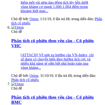
thêm một vài nhịp dao động tích lũy bên dưới
vùng kháng cự mạnh 1.000-1.004 điểm trong
khoảng thời gian...
Chủ đề bởi:
Orion
,
1/11/19
, 0 lần trả lời, trong diễn đàn:
Phân
tích cổ phiếu
Chủ đề
Phân tích cổ phiếu theo yêu cầu - Cổ phiếu
VHC
[ATTACH] Về mặt xu hướng của VN-Index, chỉ
số đang có chuyển biến theo hướng tích cực và
nhiều khả năng sẽ sớm bứt phá hoàn toàn qua
vùng kháng...
Chủ đề bởi:
Orion
,
31/10/19
, 0 lần trả lời, trong diễn đàn:
Phân tích cổ phiếu
Chủ đề
Phân tích cổ phiếu theo yêu cầu - Cổ phiếu
BMC