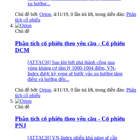
xu hướng...
Chủ đề bởi:
Orion
,
4/11/19
, 0 lần trả lời, trong diễn đàn:
Phân
tích cổ phiếu
Chủ đề
Phân tích cổ phiếu theo yêu cầu - Cổ phiếu
DCM
[ATTACH] Sau khi bứt phá thành công qua
vùng kháng cự tâm lý 1000-1004 điểm, VN-
Index được kỳ vọng sẽ bước vào xu hướng tăng
điểm và hướng đến...
Chủ đề bởi:
Orion
,
4/11/19
, 0 lần trả lời, trong diễn đàn:
Phân
tích cổ phiếu
Chủ đề
Phân tích cổ phiếu theo yêu cầu - Cổ phiếu
PNJ
[ATTACH] VN-Index nhiều khả năng sẽ cần