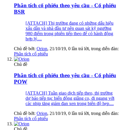
Phân tích cổ phiếu theo yêu cầu - Cổ phiếu
BSR
[ATTACH] Thị trường đang có những dấu hiệu
xấu dần và nhà đầu tư nên quan sát kỹ ngưỡng
980 điểm trong phiên tiếp theo để có hành động
hợp lý....
Chủ đề bởi:
Orion
,
21/10/19
, 0 lần trả lời, trong diễn đàn:
Phân tích cổ phiếu
Chủ đề
Phân tích cổ phiếu theo yêu cầu - Cổ phiếu
POW
[ATTACH] Tuần giao dịch tiếp theo, thị trường
dự báo tiếp tục biến động giằng co, đi ngang với
các nhịp tăng giảm đan xen trong biên độ hẹp....
Chủ đề bởi:
Orion
,
21/10/19
, 0 lần trả lời, trong diễn đàn:
Phân tích cổ phiếu
Chủ đề