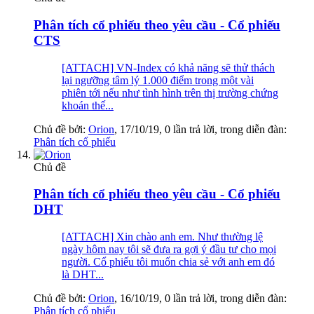
Phân tích cổ phiếu theo yêu cầu - Cổ phiếu
CTS
[ATTACH] VN-Index có khả năng sẽ thử thách
lại ngưỡng tâm lý 1.000 điểm trong một vài
phiên tới nếu như tình hình trên thị trường chứng
khoán thế...
Chủ đề bởi:
Orion
,
17/10/19
, 0 lần trả lời, trong diễn đàn:
Phân tích cổ phiếu
Chủ đề
Phân tích cổ phiếu theo yêu cầu - Cổ phiếu
DHT
[ATTACH] Xin chào anh em. Như thường lệ
ngày hôm nay tôi sẽ đưa ra gợi ý đầu tư cho mọi
người. Cổ phiếu tôi muốn chia sẻ với anh em đó
là DHT...
Chủ đề bởi:
Orion
,
16/10/19
, 0 lần trả lời, trong diễn đàn:
Phân tích cổ phiếu