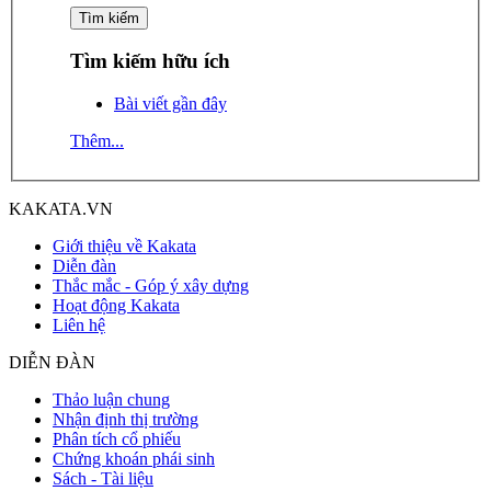
Tìm kiếm hữu ích
Bài viết gần đây
Thêm...
KAKATA.VN
Giới thiệu về Kakata
Diễn đàn
Thắc mắc - Góp ý xây dựng
Hoạt động Kakata
Liên hệ
DIỄN ĐÀN
Thảo luận chung
Nhận định thị trường
Phân tích cổ phiếu
Chứng khoán phái sinh
Sách - Tài liệu