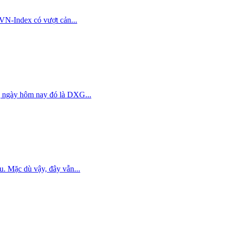
VN-Index có vượt cản...
g ngày hôm nay đó là DXG...
u. Mặc dù vậy, đây vẫn...