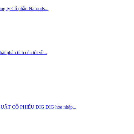
ng ty Cổ phần Nafoods...
 phân tích của tôi về...
 THUẬT CỔ PHIẾU DIG DIG hòa nhập...