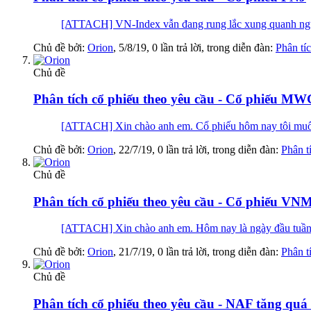
[ATTACH] VN-Index vẫn đang rung lắc xung quanh ngưỡng
Chủ đề bởi:
Orion
,
5/8/19
, 0 lần trả lời, trong diễn đàn:
Phân tí
Chủ đề
Phân tích cổ phiếu theo yêu cầu - Cổ phiếu M
[ATTACH] Xin chào anh em. Cổ phiếu hôm nay tôi muốn c
Chủ đề bởi:
Orion
,
22/7/19
, 0 lần trả lời, trong diễn đàn:
Phân t
Chủ đề
Phân tích cổ phiếu theo yêu cầu - Cổ phiếu VN
[ATTACH] Xin chào anh em. Hôm nay là ngày đầu tuần, ch
Chủ đề bởi:
Orion
,
21/7/19
, 0 lần trả lời, trong diễn đàn:
Phân t
Chủ đề
Phân tích cổ phiếu theo yêu cầu - NAF tăng quá