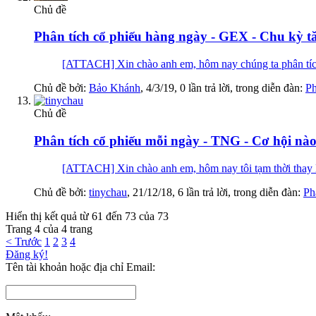
Chủ đề
Phân tích cổ phiếu hàng ngày - GEX - Chu kỳ t
[ATTACH] Xin chào anh em, hôm nay chúng ta phân 
Chủ đề bởi:
Bảo Khánh
,
4/3/19
, 0 lần trả lời, trong diễn đàn:
Ph
Chủ đề
Phân tích cổ phiếu mỗi ngày - TNG - Cơ hội nà
[ATTACH] Xin chào anh em, hôm nay tôi tạm thời thay M
Chủ đề bởi:
tinychau
,
21/12/18
, 6 lần trả lời, trong diễn đàn:
Ph
Hiển thị kết quả từ 61 đến 73 của 73
Trang 4 của 4 trang
< Trước
1
2
3
4
Đăng ký!
Tên tài khoản hoặc địa chỉ Email: