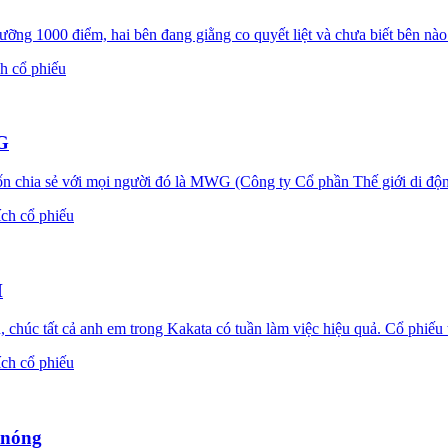
 1000 điểm, hai bên đang giằng co quyết liệt và chưa biết bên nào 
ch cổ phiếu
WG
hia sẻ với mọi người đó là MWG (Công ty Cổ phần Thế giới di động).
ích cổ phiếu
M
úc tất cả anh em trong Kakata có tuần làm việc hiệu quả. Cổ phiếu t
ích cổ phiếu
 nóng