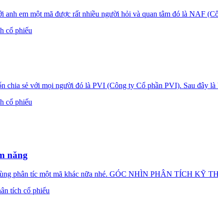
i anh em một mã được rất nhiều người hỏi và quan tâm đó là NAF (Cô
ch cổ phiếu
ia sẻ với mọi người đó là PVI (Công ty Cổ phần PVI). Sau đây là bài
ch cổ phiếu
ềm năng
 ta cùng phân tíc một mã khác nữa nhé. GÓC NHÌN PHÂN TÍCH KỸ
ân tích cổ phiếu