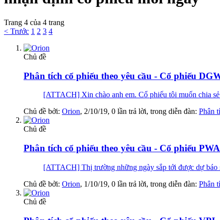
Trang 4 của 4 trang
< Trước
1
2
3
4
Chủ đề
Phân tích cổ phiếu theo yêu cầu - Cổ phiếu DG
[ATTACH] Xin chào anh em. Cổ phiếu tôi muốn chia sẻ 
Chủ đề bởi:
Orion
,
2/10/19
, 0 lần trả lời, trong diễn đàn:
Phân t
Chủ đề
Phân tích cổ phiếu theo yêu cầu - Cổ phiếu PWA
[ATTACH] Thị trường những ngày sắp tới được dự báo sẽ 
Chủ đề bởi:
Orion
,
1/10/19
, 0 lần trả lời, trong diễn đàn:
Phân t
Chủ đề