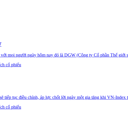
W
với mọi người ngày hôm nay đó là DGW (Công ty Cổ phần Thế giới số
ích cổ phiếu
tiếp tục điều chỉnh, áp lực chốt lời ngày một gia tăng khi VN-Index 
ích cổ phiếu