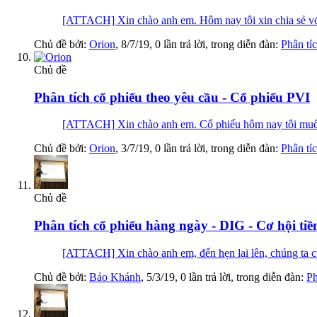
[ATTACH] Xin chào anh em. Hôm nay tôi xin chia sẻ vớ
Chủ đề bởi:
Orion
,
8/7/19
, 0 lần trả lời, trong diễn đàn:
Phân tí
Chủ đề
Phân tích cổ phiếu theo yêu cầu - Cổ phiếu PVI
[ATTACH] Xin chào anh em. Cổ phiếu hôm nay tôi muốn ch
Chủ đề bởi:
Orion
,
3/7/19
, 0 lần trả lời, trong diễn đàn:
Phân tí
Chủ đề
Phân tích cổ phiếu hàng ngày - DIG - Cơ hội ti
[ATTACH] Xin chào anh em, đến hẹn lại lên, chúng
Chủ đề bởi:
Bảo Khánh
,
5/3/19
, 0 lần trả lời, trong diễn đàn:
Ph