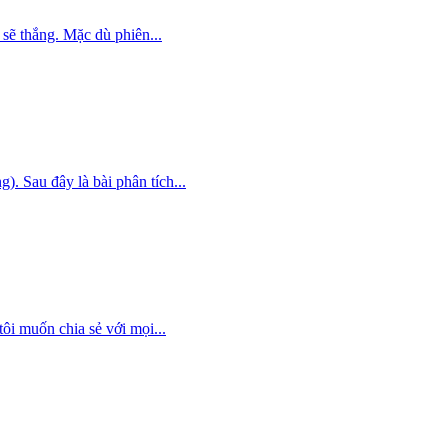
sẽ thắng. Mặc dù phiên...
 Sau đây là bài phân tích...
ôi muốn chia sẻ với mọi...