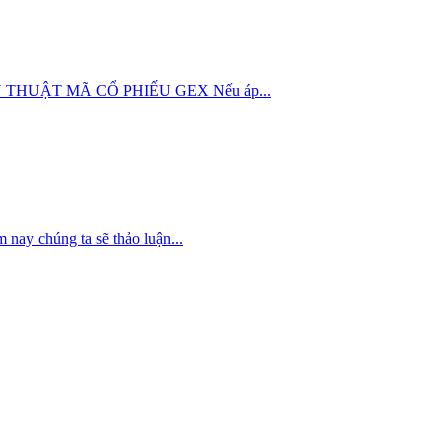
ÌN KỸ THUẬT MÃ CỔ PHIẾU GEX Nếu áp...
nay chúng ta sẽ thảo luận...