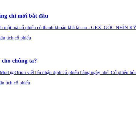
ăng chỉ mới bắt đầu
tích một mã cổ phiếu có thanh khoản khá là cao - GEX. GÓC NH
ân tích cổ phiếu
o cho chúng ta?
od @Orion viết bài nhận định cổ phiếu hàng ngày nhé. Cổ phiếu hôm 
ân tích cổ phiếu