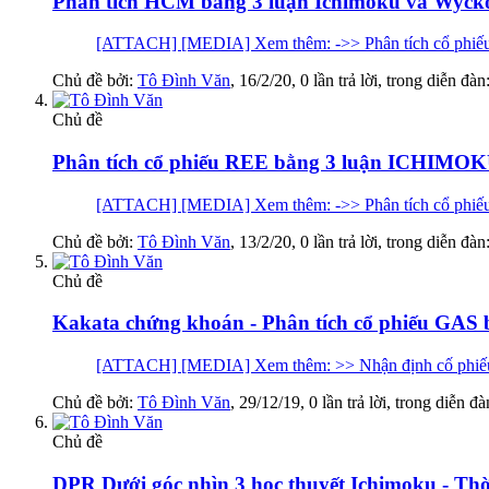
Phân tích HCM bẳng 3 luận Ichimoku và Wycko
[ATTACH] [MEDIA] Xem thêm: ->> Phân tích cổ phiếu
Chủ đề bởi:
Tô Đình Văn
,
16/2/20
, 0 lần trả lời, trong diễn đàn
Chủ đề
Phân tích cổ phiếu REE bằng 3 luận ICHI
[ATTACH] [MEDIA] Xem thêm: ->> Phân tích cổ phiếu
Chủ đề bởi:
Tô Đình Văn
,
13/2/20
, 0 lần trả lời, trong diễn đàn
Chủ đề
Kakata chứng khoán - Phân tích cổ phiếu GAS 
[ATTACH] [MEDIA] Xem thêm: >> Nhận định cố phiếu hằ
Chủ đề bởi:
Tô Đình Văn
,
29/12/19
, 0 lần trả lời, trong diễn đ
Chủ đề
DPR Dưới góc nhìn 3 học thuyết Ichimoku - Thờ