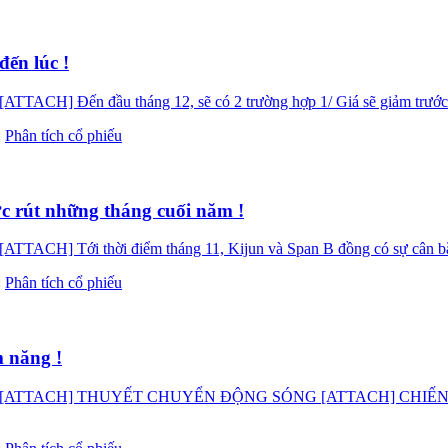
ến lúc !
ến đầu tháng 12, sẽ có 2 trường hợp 1/ Giá sẽ giảm trước ngày
:
Phân tích cổ phiếu
c rút những tháng cuối năm !
i thời điểm tháng 11, Kijun và Span B đồng có sự cân bằng về 
:
Phân tích cổ phiếu
m năng !
ATTACH] THUYẾT CHUYỂN ĐỘNG SÓNG [ATTACH] CHIẾN LƯỢ