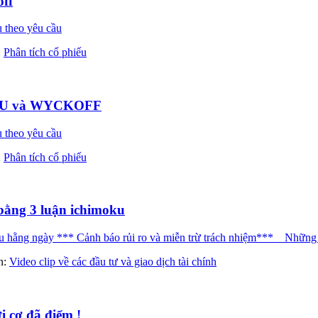
ff
 theo yêu cầu
:
Phân tích cổ phiếu
MOKU và WYCKOFF
 theo yêu cầu
:
Phân tích cổ phiếu
bằng 3 luận ichimoku
ng ngày *** Cảnh báo rủi ro và miễn trừ trách nhiệm*** _ Những nh
àn:
Video clip về các đầu tư và giao dịch tài chính
i cơ đã điểm !