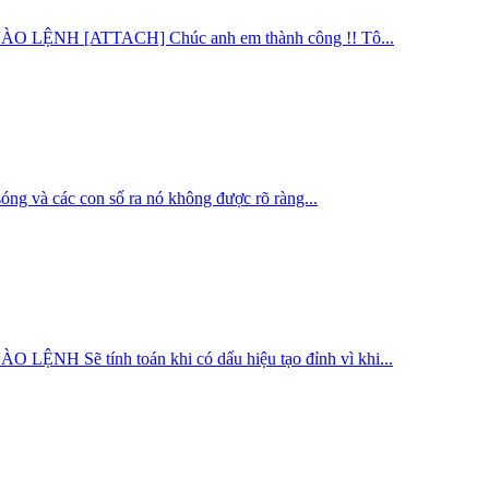
H [ATTACH] Chúc anh em thành công !! Tô...
ác con số ra nó không được rõ ràng...
tính toán khi có dấu hiệu tạo đỉnh vì khi...