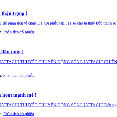
 thận trọng !
 để phân tích vì chart D1 hơi phức tạp, H1 sẽ cho ta thấy bức tranh 
àn:
Phân tích cổ phiếu
 đầu tăng !
ATTACH] THUYẾT CHUYỂN ĐỘNG SÓNG [ATTACH] CHIẾN LƯỢ
àn:
Phân tích cổ phiếu
h hoạt mạnh mẽ !
CH] THUYẾT CHUYỂN ĐỘNG SÓNG [ATTACH] Đến ngày 31.10.20
àn:
Phân tích cổ phiếu