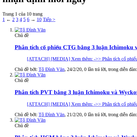
Trang 1 của 10 trang
1
←
2
3
4
5
6
→
10
Tiếp >
Chủ đề
Phân tích cổ phiếu CTG bẳng 3 luận Ichimoku 
[ATTACH] [MEDIA] Xem thêm: ->> Phân tích cổ phiếu
Chủ đề bởi:
Tô Đình Văn
,
24/2/20
, 0 lần trả lời, trong diễn đàn
Chủ đề
Phân tích PVT bẳng 3 luận Ichimoku và Wycko
[ATTACH] [MEDIA] Xem thêm: ->> Phân tích cổ phiếu
Chủ đề bởi:
Tô Đình Văn
,
21/2/20
, 0 lần trả lời, trong diễn đàn
Chủ đề