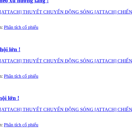
heo xu hướng tăng !
ATTACH] THUYẾT CHUYỂN ĐỘNG SÓNG [ATTACH] CHIẾN LƯỢ
àn:
Phân tích cổ phiếu
ội lớn !
ATTACH] THUYẾT CHUYỂN ĐỘNG SÓNG [ATTACH] CHIẾN LƯỢ
àn:
Phân tích cổ phiếu
ội lớn !
ATTACH] THUYẾT CHUYỂN ĐỘNG SÓNG [ATTACH] CHIẾN LƯỢ
àn:
Phân tích cổ phiếu