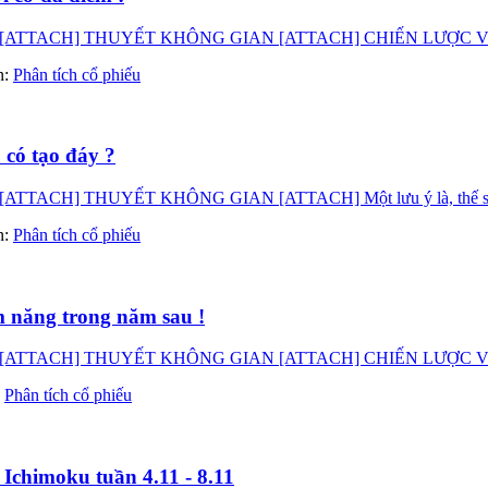
TACH] THUYẾT KHÔNG GIAN [ATTACH] CHIẾN LƯỢC VÀO LỆN
àn:
Phân tích cổ phiếu
 có tạo đáy ?
] THUYẾT KHÔNG GIAN [ATTACH] Một lưu ý là, thế sóng và c
àn:
Phân tích cổ phiếu
m năng trong năm sau !
CH] THUYẾT KHÔNG GIAN [ATTACH] CHIẾN LƯỢC VÀO LỆNH Sẽ 
:
Phân tích cổ phiếu
Ichimoku tuần 4.11 - 8.11