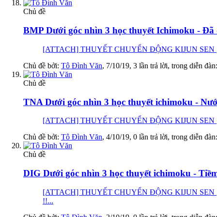
Chủ đề
BMP Dưới góc nhìn 3 học thuyết Ichimoku - Đã đ
[ATTACH] THUYẾT CHUYỂN ĐỘNG KIJUN SEN [ATTACH] Đ
Chủ đề bởi:
Tô Đình Văn
,
7/10/19
, 3 lần trả lời, trong diễn đàn
Chủ đề
TNA Dưới góc nhìn 3 học thuyết ichimoku - Nướ
[ATTACH] THUYẾT CHUYỂN ĐỘNG KIJUN SEN [ATTACH] Tớ
Chủ đề bởi:
Tô Đình Văn
,
4/10/19
, 0 lần trả lời, trong diễn đàn
Chủ đề
DIG Dưới góc nhìn 3 học thuyết ichimoku - Tiề
[ATTACH] THUYẾT CHUYỂN ĐỘNG KIJUN SEN [
!!...