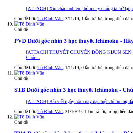
[ATTACH] Xin chào anh em, hôm nay chúng ta trở lại phâ
Chủ đề bởi:
Tô Đình Văn
,
3/11/19
, 1 lần trả lời, trong diễn đàn
Chủ đề
PVD Dưới góc nhìn 3 học thuyết Ichimoku - Hãy
[ATTACH] THUYẾT CHUYỂN ĐỘNG KIJUN SEN [
Chúc...
Chủ đề bởi:
Tô Đình Văn
,
1/11/19
, 0 lần trả lời, trong diễn đàn
Chủ đề
STB Dưới góc nhìn 3 học thuyết Ichimoku - Ch
[ATTACH] Bài viết ngày hôm nay đặc biệt chỉ timi
Chủ đề bởi:
Tô Đình Văn
,
31/10/19
, 1 lần trả lời, trong diễn đ
Chủ đề