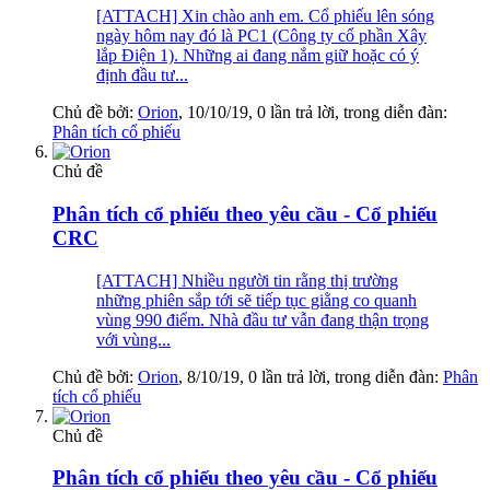
[ATTACH] Xin chào anh em. Cổ phiếu lên sóng
ngày hôm nay đó là PC1 (Công ty cổ phần Xây
lắp Điện 1). Những ai đang nắm giữ hoặc có ý
định đầu tư...
Chủ đề bởi:
Orion
,
10/10/19
, 0 lần trả lời, trong diễn đàn:
Phân tích cổ phiếu
Chủ đề
Phân tích cổ phiếu theo yêu cầu - Cổ phiếu
CRC
[ATTACH] Nhiều người tin rằng thị trường
những phiên sắp tới sẽ tiếp tục giằng co quanh
vùng 990 điểm. Nhà đầu tư vẫn đang thận trọng
với vùng...
Chủ đề bởi:
Orion
,
8/10/19
, 0 lần trả lời, trong diễn đàn:
Phân
tích cổ phiếu
Chủ đề
Phân tích cổ phiếu theo yêu cầu - Cổ phiếu