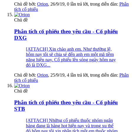
Chủ đề bởi:
Orion
,
26/9/19
, 0 lần trả lời, trong diễn đàn:
Phân
tích cổ phiếu
Chủ đề
Phân tích cổ phiếu theo yêu cầu - Cổ phiếu
DXG
[ATTACH] Xin chào anh em. Như thường lệ,
hôm nay tôi sẽ chia sẻ đến anh em một mã tiềm
năng hiện nay. Cổ phiếu lên sóng ngày hôm nay
đó là DXG...
Chủ đề bởi:
Orion
,
25/9/19
, 4 lần trả lời, trong diễn đàn:
Phân
tích cổ phiếu
Chủ đề
Phân tích cổ phiếu theo yêu cầu - Cổ phiếu
STB
[ATTACH] Những cổ phiếu thuộc nhóm ngân
hàng đang là hàng hot hiện nay và trong xu thế
đó hôm nay tôi xin phân tích một em thuộc nhóm