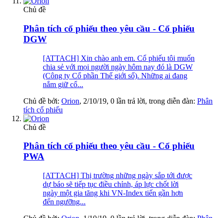
Chủ đề
Phân tích cổ phiếu theo yêu cầu - Cổ phiếu
DGW
[ATTACH] Xin chào anh em. Cổ phiếu tôi muốn
chia sẻ với mọi người ngày hôm nay đó là DGW
(Công ty Cổ phần Thế giới số). Những ai đang
nắm giữ cổ...
Chủ đề bởi:
Orion
,
2/10/19
, 0 lần trả lời, trong diễn đàn:
Phân
tích cổ phiếu
Chủ đề
Phân tích cổ phiếu theo yêu cầu - Cổ phiếu
PWA
[ATTACH] Thị trường những ngày sắp tới được
dự báo sẽ tiếp tục điều chỉnh, áp lực chốt lời
ngày một gia tăng khi VN-Index tiến gần hơn
đến ngưỡng...