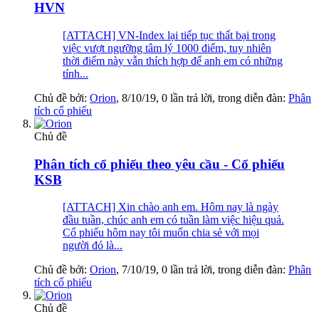
HVN
[ATTACH] VN-Index lại tiếp tục thất bại trong
việc vượt ngưỡng tâm lý 1000 điểm, tuy nhiên
thời điểm này vẫn thích hợp để anh em có những
tính...
Chủ đề bởi:
Orion
,
8/10/19
, 0 lần trả lời, trong diễn đàn:
Phân
tích cổ phiếu
Chủ đề
Phân tích cổ phiếu theo yêu cầu - Cổ phiếu
KSB
[ATTACH] Xin chào anh em. Hôm nay là ngày
đầu tuần, chúc anh em có tuần làm việc hiệu quả.
Cổ phiếu hôm nay tôi muốn chia sẻ với mọi
người đó là...
Chủ đề bởi:
Orion
,
7/10/19
, 0 lần trả lời, trong diễn đàn:
Phân
tích cổ phiếu
Chủ đề