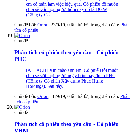
em có tuần làm việc hiệu quả. Cổ phiếu tôi muốn
chia sẻ với mọi người hôm nay đó là DGW
(Công ty Cổ...
Chủ đề bởi:
Orion
,
23/9/19
, 0 lần trả lời, trong diễn đàn:
Phân
tích cổ phiếu
Chủ đề
Phân tích cổ phiếu theo yêu cầu - Cổ phiếu
PHC
[ATTACH] Xin chào anh em. Cổ phiếu tôi muốn
chia sẻ với mọi người ngày hôm nay đó là PHC
(Công ty Cổ phần Xây dựng Phục Hưng
Holdings). Sau đây...
Chủ đề bởi:
Orion
,
18/9/19
, 0 lần trả lời, trong diễn đàn:
Phân
tích cổ phiếu
Chủ đề
Phân tích cổ phiếu theo yêu cầu - Cổ phiếu
VHM