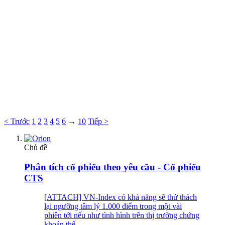
< Trước
1
2
3
4
5
6
→
10
Tiếp >
Chủ đề
Phân tích cổ phiếu theo yêu cầu - Cổ phiếu
CTS
[ATTACH] VN-Index có khả năng sẽ thử thách
lại ngưỡng tâm lý 1.000 điểm trong một vài
phiên tới nếu như tình hình trên thị trường chứng
khoán thế...