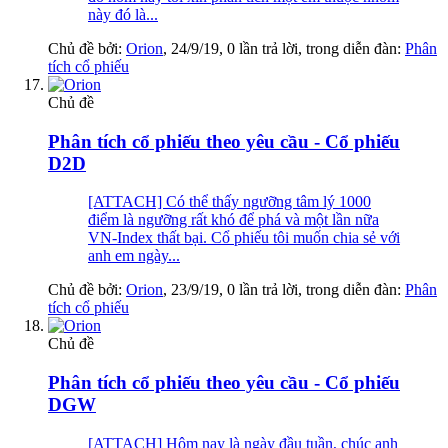
này đó là...
Chủ đề bởi:
Orion
,
24/9/19
, 0 lần trả lời, trong diễn đàn:
Phân
tích cổ phiếu
Chủ đề
Phân tích cổ phiếu theo yêu cầu - Cổ phiếu
D2D
[ATTACH] Có thể thấy ngưỡng tâm lý 1000
điểm là ngưỡng rất khó để phá và một lần nữa
VN-Index thất bại. Cổ phiếu tôi muốn chia sẻ với
anh em ngày...
Chủ đề bởi:
Orion
,
23/9/19
, 0 lần trả lời, trong diễn đàn:
Phân
tích cổ phiếu
Chủ đề
Phân tích cổ phiếu theo yêu cầu - Cổ phiếu
DGW
[ATTACH] Hôm nay là ngày đầu tuần, chúc anh