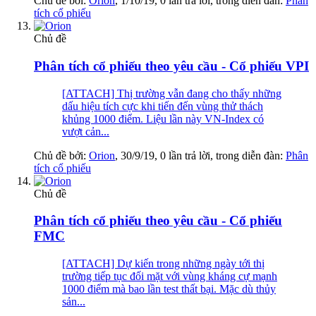
Chủ đề bởi:
Orion
,
1/10/19
, 0 lần trả lời, trong diễn đàn:
Phân
tích cổ phiếu
Chủ đề
Phân tích cổ phiếu theo yêu cầu - Cổ phiếu VPI
[ATTACH] Thị trường vẫn đang cho thấy những
dấu hiệu tích cực khi tiến đến vùng thử thách
khủng 1000 điểm. Liệu lần này VN-Index có
vượt cản...
Chủ đề bởi:
Orion
,
30/9/19
, 0 lần trả lời, trong diễn đàn:
Phân
tích cổ phiếu
Chủ đề
Phân tích cổ phiếu theo yêu cầu - Cổ phiếu
FMC
[ATTACH] Dự kiến trong những ngày tới thị
trường tiếp tục đối mặt với vùng kháng cự mạnh
1000 điểm mà bao lần test thất bại. Mặc dù thủy
sản...