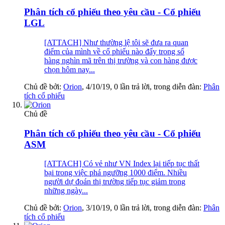
Phân tích cổ phiếu theo yêu cầu - Cổ phiếu
LGL
[ATTACH] Như thường lệ tôi sẽ đưa ra quan
điểm của mình về cổ phiếu nào đấy trong số
hàng nghìn mã trên thị trường và con hàng được
chọn hôm nay...
Chủ đề bởi:
Orion
,
4/10/19
, 0 lần trả lời, trong diễn đàn:
Phân
tích cổ phiếu
Chủ đề
Phân tích cổ phiếu theo yêu cầu - Cổ phiếu
ASM
[ATTACH] Có vẻ như VN Index lại tiếp tục thất
bại trong việc phá ngưỡng 1000 điểm. Nhiều
người dự đoán thị trường tiếp tục giảm trong
những ngày...
Chủ đề bởi:
Orion
,
3/10/19
, 0 lần trả lời, trong diễn đàn:
Phân
tích cổ phiếu