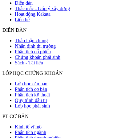
Diễn đàn
Thắc mắc - Góp ý xây dựng
Hoạt động Kakata
Liên hệ
DIỄN ĐÀN
Thảo luận chung
Nhận định thị trường
Phân tích cổ phiếu
Chứng khoán phái sinh
Sách - Tài liệu
LỚP HỌC CHỨNG KHOÁN
Lớp học căn bản
Phân tích cơ bản
Phân tích kỹ thuật
Quy trình đầu tư
Lớp học phái sinh
PT CƠ BẢN
Kinh tế vĩ mô
Phân tích ngành
Phân tích doanh nghiệp