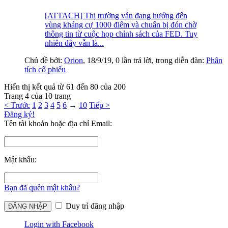
[ATTACH] Thị trường vẫn đang hướng đến
vùng kháng cự 1000 điểm và chuẩn bị đón chờ
thông tin từ cuộc họp chính sách của FED. Tuy
nhiên đây vẫn là...
Chủ đề bởi:
Orion
,
18/9/19
, 0 lần trả lời, trong diễn đàn:
Phân
tích cổ phiếu
Hiển thị kết quả từ 61 đến 80 của 200
Trang 4 của 10 trang
< Trước
1
2
3
4
5
6
→
10
Tiếp >
Đăng ký!
Tên tài khoản hoặc địa chỉ Email:
Mật khẩu:
Bạn đã quên mật khẩu?
Duy trì đăng nhập
Login with Facebook