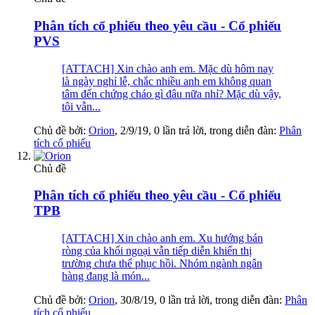
Phân tích cổ phiếu theo yêu cầu - Cổ phiếu
PVS
[ATTACH] Xin chào anh em. Mặc dù hôm nay
là ngày nghỉ lễ, chắc nhiều anh em không quan
tâm đến chứng cháo gì đâu nữa nhỉ? Mặc dù vậy,
tôi vẫn...
Chủ đề bởi:
Orion
,
2/9/19
, 0 lần trả lời, trong diễn đàn:
Phân
tích cổ phiếu
Chủ đề
Phân tích cổ phiếu theo yêu cầu - Cổ phiếu
TPB
[ATTACH] Xin chào anh em. Xu hướng bán
ròng của khối ngoại vẫn tiếp diễn khiến thị
trường chưa thể phục hồi. Nhóm ngành ngân
hàng đang là món...
Chủ đề bởi:
Orion
,
30/8/19
, 0 lần trả lời, trong diễn đàn:
Phân
tích cổ phiếu