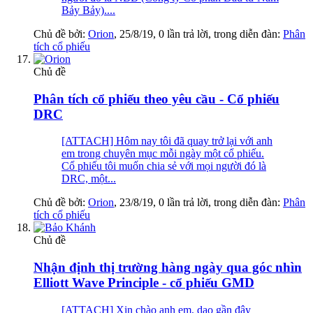
Bảy Bảy)....
Chủ đề bởi:
Orion
,
25/8/19
, 0 lần trả lời, trong diễn đàn:
Phân
tích cổ phiếu
Chủ đề
Phân tích cổ phiếu theo yêu cầu - Cổ phiếu
DRC
[ATTACH] Hôm nay tôi đã quay trở lại với anh
em trong chuyên mục mỗi ngày một cổ phiếu.
Cổ phiếu tôi muốn chia sẻ với mọi người đó là
DRC, một...
Chủ đề bởi:
Orion
,
23/8/19
, 0 lần trả lời, trong diễn đàn:
Phân
tích cổ phiếu
Chủ đề
Nhận định thị trường hàng ngày qua góc nhìn
Elliott Wave Principle - cổ phiếu GMD
[ATTACH] Xin chào anh em, dạo gần đây