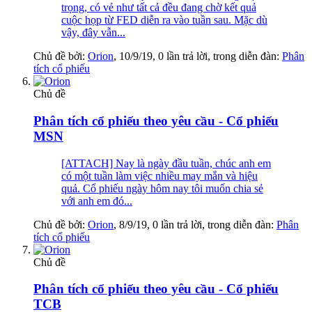
trọng, có vẻ như tất cả đều đang chờ kết quả
cuộc họp từ FED diễn ra vào tuần sau. Mặc dù
vậy, đây vẫn...
Chủ đề bởi:
Orion
,
10/9/19
, 0 lần trả lời, trong diễn đàn:
Phân
tích cổ phiếu
Chủ đề
Phân tích cổ phiếu theo yêu cầu - Cổ phiếu
MSN
[ATTACH] Nay là ngày đầu tuần, chúc anh em
có một tuần làm việc nhiều may mắn và hiệu
quả. Cổ phiếu ngày hôm nay tôi muốn chia sẻ
với anh em đó...
Chủ đề bởi:
Orion
,
8/9/19
, 0 lần trả lời, trong diễn đàn:
Phân
tích cổ phiếu
Chủ đề
Phân tích cổ phiếu theo yêu cầu - Cổ phiếu
TCB