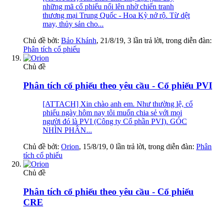
những mã cổ phiếu nổi lên nhờ chiến tranh
thương mại Trung Quốc - Hoa Kỳ nở rộ. Từ dệt
may, thủy sản cho...
Chủ đề bởi:
Bảo Khánh
,
21/8/19
, 3 lần trả lời, trong diễn đàn:
Phân tích cổ phiếu
Chủ đề
Phân tích cổ phiếu theo yêu cầu - Cổ phiếu PVI
[ATTACH] Xin chào anh em. Như thường lệ, cổ
phiếu ngày hôm nay tôi muốn chia sẻ với mọi
người đó là PVI (Công ty Cổ phần PVI). GÓC
NHÌN PHÂN...
Chủ đề bởi:
Orion
,
15/8/19
, 0 lần trả lời, trong diễn đàn:
Phân
tích cổ phiếu
Chủ đề
Phân tích cổ phiếu theo yêu cầu - Cổ phiếu
CRE