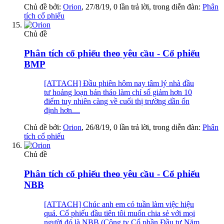
Chủ đề bởi:
Orion
,
27/8/19
, 0 lần trả lời, trong diễn đàn:
Phân
tích cổ phiếu
Chủ đề
Phân tích cổ phiếu theo yêu cầu - Cổ phiếu
BMP
[ATTACH] Đầu phiên hôm nay tâm lý nhà đầu
tư hoảng loạn bán tháo làm chỉ số giảm hơn 10
điểm tuy nhiên càng về cuối thị trường dần ổn
định hơn....
Chủ đề bởi:
Orion
,
26/8/19
, 0 lần trả lời, trong diễn đàn:
Phân
tích cổ phiếu
Chủ đề
Phân tích cổ phiếu theo yêu cầu - Cổ phiếu
NBB
[ATTACH] Chúc anh em có tuần làm việc hiệu
quả. Cổ phiếu đầu tiên tôi muốn chia sẻ với mọi
người đó là NBB (Công ty Cổ phần Đầu tư Năm