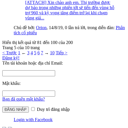
[ATTACH] Xin chào anh em. Thị trường được
dự báo trong những phiên tới sẽ tiến đến vùng hỗ
trợ 960 và kỳ vọng tăng điểm trở lại khi chạm
vùng giá...
Chủ đề bởi:
Orion
,
14/8/19
, 0 lần trả lời, trong diễn đàn:
Phân
tích cổ phiếu
Hiển thị kết quả từ 81 đến 100 của 200
Trang 5 của 10 trang
< Trước
1
←
3
4
5
6
7
→
10
Tiếp >
Đăng ký!
Tên tài khoản hoặc địa chỉ Email:
Mật khẩu:
Bạn đã quên mật khẩu?
Duy trì đăng nhập
Login with Facebook