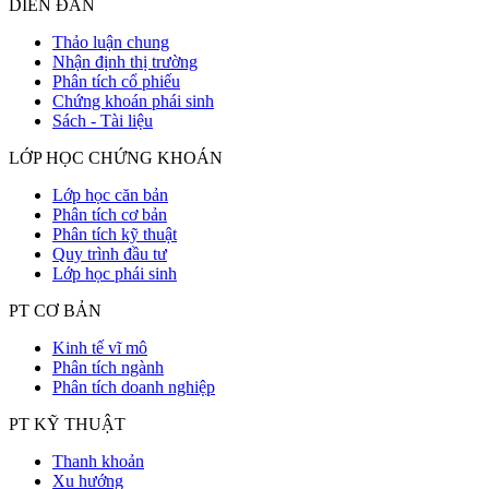
DIỄN ĐÀN
Thảo luận chung
Nhận định thị trường
Phân tích cổ phiếu
Chứng khoán phái sinh
Sách - Tài liệu
LỚP HỌC CHỨNG KHOÁN
Lớp học căn bản
Phân tích cơ bản
Phân tích kỹ thuật
Quy trình đầu tư
Lớp học phái sinh
PT CƠ BẢN
Kinh tế vĩ mô
Phân tích ngành
Phân tích doanh nghiệp
PT KỸ THUẬT
Thanh khoản
Xu hướng