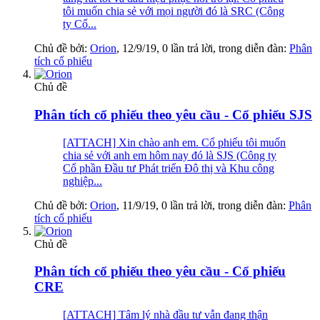
tôi muốn chia sẻ với mọi người đó là SRC (Công
ty Cổ...
Chủ đề bởi:
Orion
,
12/9/19
, 0 lần trả lời, trong diễn đàn:
Phân
tích cổ phiếu
Chủ đề
Phân tích cổ phiếu theo yêu cầu - Cổ phiếu SJS
[ATTACH] Xin chào anh em. Cổ phiếu tôi muốn
chia sẻ với anh em hôm nay đó là SJS (Công ty
Cổ phần Đầu tư Phát triển Đô thị và Khu công
nghiệp...
Chủ đề bởi:
Orion
,
11/9/19
, 0 lần trả lời, trong diễn đàn:
Phân
tích cổ phiếu
Chủ đề
Phân tích cổ phiếu theo yêu cầu - Cổ phiếu
CRE
[ATTACH] Tâm lý nhà đầu tư vẫn đang thận