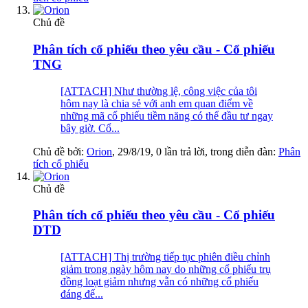
Chủ đề
Phân tích cổ phiếu theo yêu cầu - Cổ phiếu
TNG
[ATTACH] Như thường lệ, công việc của tôi
hôm nay là chia sẻ với anh em quan điểm về
những mã cổ phiếu tiềm năng có thể đầu tư ngay
bây giờ. Cổ...
Chủ đề bởi:
Orion
,
29/8/19
, 0 lần trả lời, trong diễn đàn:
Phân
tích cổ phiếu
Chủ đề
Phân tích cổ phiếu theo yêu cầu - Cổ phiếu
DTD
[ATTACH] Thị trường tiếp tục phiên điều chỉnh
giảm trong ngày hôm nay do những cổ phiếu trụ
đồng loạt giảm nhưng vẫn có những cổ phiếu
đáng để...