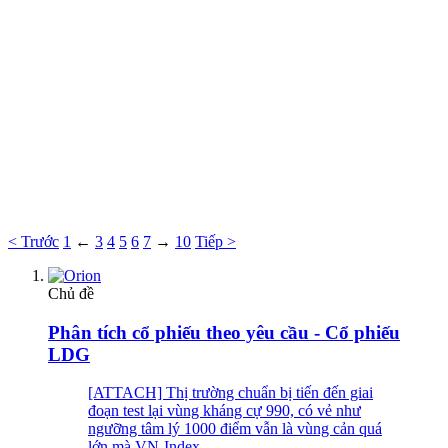
< Trước
1
←
3
4
5
6
7
→
10
Tiếp >
Chủ đề
Phân tích cổ phiếu theo yêu cầu - Cổ phiếu
LDG
[ATTACH] Thị trường chuẩn bị tiến đến giai
đoạn test lại vùng kháng cự 990, có vẻ như
ngưỡng tâm lý 1000 điểm vẫn là vùng cản quá
lớn mà VN-Index...