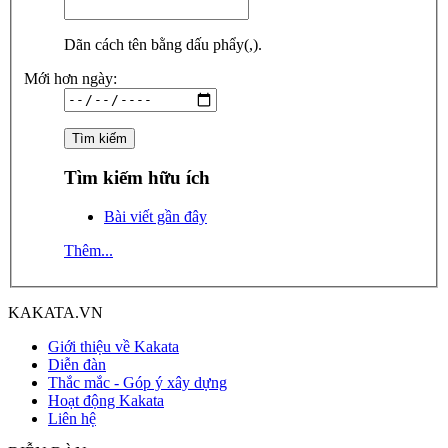
Dãn cách tên bằng dấu phẩy(,).
Mới hơn ngày:
Tìm kiếm hữu ích
Bài viết gần đây
Thêm...
KAKATA.VN
Giới thiệu về Kakata
Diễn đàn
Thắc mắc - Góp ý xây dựng
Hoạt động Kakata
Liên hệ