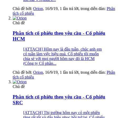
Chủ đề bởi:
Orion
,
16/9/19
, 1 lần trả lời, trong diễn đàn:
Phân
tích cổ phiếu
Chủ đề
Phân tích cổ phiếu theo yêu cầu - Cổ phiếu
HCM
[ATTACH] Hôm nay là đầu tuần, chúc anh em
có tuần làm việc hiệu quả. Cổ phiếu tôi muốn
chia sẻ với mọi người hôm nay đó là HCM
(Công ty Cổ phần...
Chủ đề bởi:
Orion
,
16/9/19
, 1 lần trả lời, trong diễn đàn:
Phân
tích cổ phiếu
Chủ đề
Phân tích cổ phiếu theo yêu cầu - Cổ phiếu
SRC
[ATTACH] Thị trường hôm nay có một phiên
tăng rất tốt và dấu hiệu phục hồi trở lại. Cổ phiếu