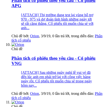
Phân tích cổ phiếu theo yêu cầu - Cổ phiếu
APG
[ATTACH] Thị trường đang test lại vùng hỗ trợ
970 - 975 và dự đoán tình hình những ngày tới
sẽ rất căng thẳng. Cổ phiếu tôi muốn chia sẻ với
anh...
Chủ đề bởi:
Orion
,
3/9/19
, 0 lần trả lời, trong diễn đàn:
Phân
tích cổ phiếu
Chủ đề
Phân tích cổ phiếu theo yêu cầu - Cổ phiếu
VNG
[ATTACH] Sau những ngày nghỉ lễ vui vẻ đã
đến lúc anh em phải trở lại với công việc hàng
ngày rồi. Cổ phiếu tôi muốn chia sẻ trong ngày
hôm nay...
Chủ đề bởi:
Orion
,
3/9/19
, 0 lần trả lời, trong diễn đàn:
Phân
tích cổ phiếu
Chủ đề