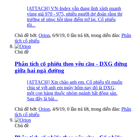
[ATTACH] VN-Index vẫn đang lình xình quanh
vùng giá 970 - 975, nhiều người dự đoán rằng thị
trường sẽ phục hồi tăng điểm trở lại. Cổ phiếu
tôi...
Chủ đề bởi:
Orion
,
6/9/19
, 0 lần trả lời, trong diễn đàn:
Phân
tích cổ phiếu
Chủ đề
Phân tích cổ phiếu theo yêu cầu - DXG đứng
giữa hai ngả đường
[ATTACH] Xin chào anh em. Cổ phiếu tôi muốn
chia sẻ với anh em ngày hôm nay đó là DXG,
một con hàng thuộc nhóm ngành bất động sản.
Sau đây là bài...
Chủ đề bởi:
Orion
,
4/9/19
, 0 lần trả lời, trong diễn đàn:
Phân
tích cổ phiếu
Chủ đề