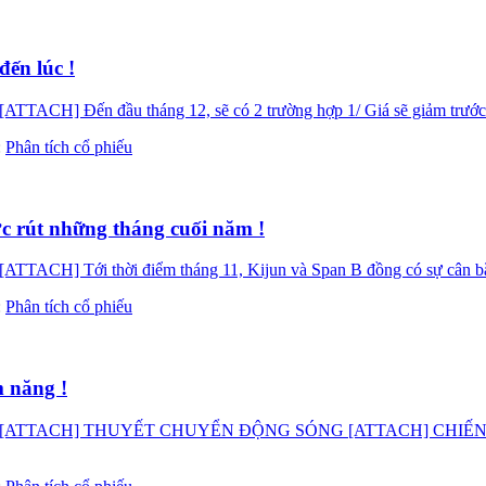
ến lúc !
ến đầu tháng 12, sẽ có 2 trường hợp 1/ Giá sẽ giảm trước ngày
:
Phân tích cổ phiếu
c rút những tháng cuối năm !
i thời điểm tháng 11, Kijun và Span B đồng có sự cân bằng về 
:
Phân tích cổ phiếu
m năng !
ATTACH] THUYẾT CHUYỂN ĐỘNG SÓNG [ATTACH] CHIẾN LƯỢ