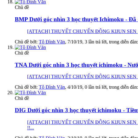
Chủ đề
BMP Dưới góc nhìn 3 học thuyết Ichimoku - Đã đ
[ATTACH] THUYẾT CHUYỂN ĐỘNG KIJUN SEN [ATTACH] Đ
Chủ đề bởi:
Tô Đình Văn
,
7/10/19
, 3 lần trả lời, trong diễn đàn
Chủ đề
TNA Dưới góc nhìn 3 học thuyết ichimoku - Nướ
[ATTACH] THUYẾT CHUYỂN ĐỘNG KIJUN SEN [ATTACH] Tớ
Chủ đề bởi:
Tô Đình Văn
,
4/10/19
, 0 lần trả lời, trong diễn đàn
Chủ đề
DIG Dưới góc nhìn 3 học thuyết ichimoku - Tiề
[ATTACH] THUYẾT CHUYỂN ĐỘNG KIJUN SEN [
!!...