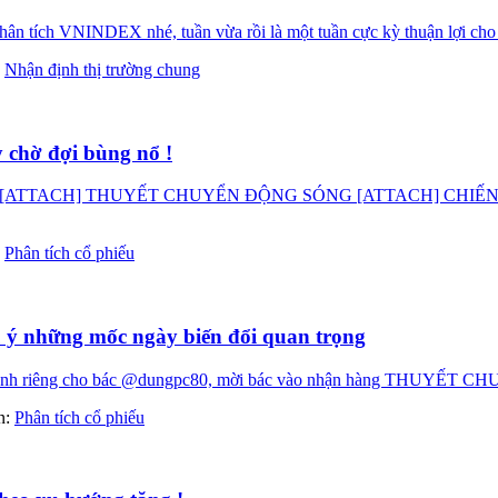
n tích VNINDEX nhé, tuần vừa rồi là một tuần cực kỳ thuận lợi cho c
:
Nhận định thị trường chung
 chờ đợi bùng nổ !
ATTACH] THUYẾT CHUYỂN ĐỘNG SÓNG [ATTACH] CHIẾN LƯ
:
Phân tích cổ phiếu
ú ý những mốc ngày biến đổi quan trọng
ng dành riêng cho bác @dungpc80, mời bác vào nhận hàng THUYẾT
àn:
Phân tích cổ phiếu