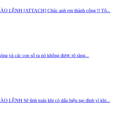
H [ATTACH] Chúc anh em thành công !! Tô...
ác con số ra nó không được rõ ràng...
tính toán khi có dấu hiệu tạo đỉnh vì khi...