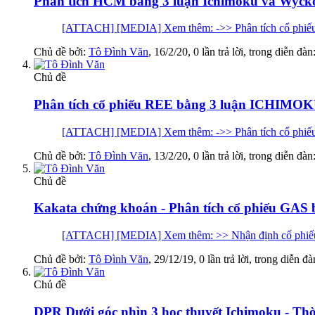
Phân tích HCM bẳng 3 luận Ichimoku và Wycko
[ATTACH] [MEDIA] Xem thêm: ->> Phân tích cổ phiếu
Chủ đề bởi:
Tô Đình Văn
,
16/2/20
, 0 lần trả lời, trong diễn đàn
Chủ đề
Phân tích cổ phiếu REE bằng 3 luận ICHI
[ATTACH] [MEDIA] Xem thêm: ->> Phân tích cổ phiếu
Chủ đề bởi:
Tô Đình Văn
,
13/2/20
, 0 lần trả lời, trong diễn đàn
Chủ đề
Kakata chứng khoán - Phân tích cổ phiếu GAS 
[ATTACH] [MEDIA] Xem thêm: >> Nhận định cố phiếu hằ
Chủ đề bởi:
Tô Đình Văn
,
29/12/19
, 0 lần trả lời, trong diễn đ
Chủ đề
DPR Dưới góc nhìn 3 học thuyết Ichimoku - Thờ