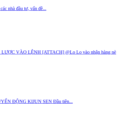
ác nhà đầu tư, vấn đề...
ỢC VÀO LỆNH [ATTACH] @Lo Lo vào nhận hàng nè
 CHUYỂN ĐỘNG KIJUN SEN Đầu tiên...