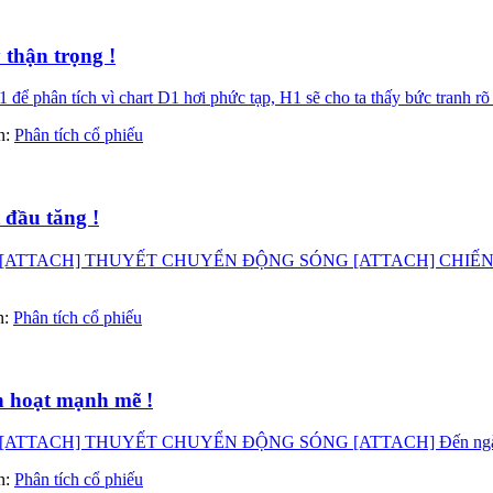
 thận trọng !
 để phân tích vì chart D1 hơi phức tạp, H1 sẽ cho ta thấy bức tranh 
àn:
Phân tích cổ phiếu
 đầu tăng !
ATTACH] THUYẾT CHUYỂN ĐỘNG SÓNG [ATTACH] CHIẾN LƯỢ
àn:
Phân tích cổ phiếu
h hoạt mạnh mẽ !
CH] THUYẾT CHUYỂN ĐỘNG SÓNG [ATTACH] Đến ngày 31.10.20
àn:
Phân tích cổ phiếu