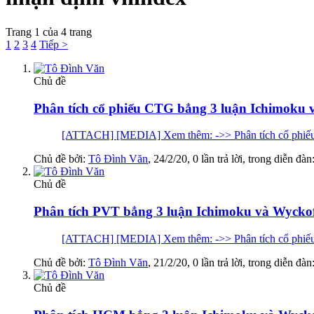
Trang 1 của 4 trang
1
2
3
4
Tiếp >
Chủ đề
Phân tích cổ phiếu CTG bẳng 3 luận Ichimoku 
[ATTACH] [MEDIA] Xem thêm: ->> Phân tích cổ phiếu
Chủ đề bởi:
Tô Đình Văn
,
24/2/20
, 0 lần trả lời, trong diễn đàn
Chủ đề
Phân tích PVT bẳng 3 luận Ichimoku và Wycko
[ATTACH] [MEDIA] Xem thêm: ->> Phân tích cổ phiếu
Chủ đề bởi:
Tô Đình Văn
,
21/2/20
, 0 lần trả lời, trong diễn đàn
Chủ đề