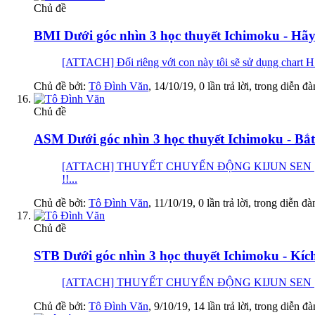
Chủ đề
BMI Dưới góc nhìn 3 học thuyết Ichimoku - Hãy
[ATTACH] Đối riêng với con này tôi sẽ sử dụng chart H1
Chủ đề bởi:
Tô Đình Văn
,
14/10/19
, 0 lần trả lời, trong diễn đ
Chủ đề
ASM Dưới góc nhìn 3 học thuyết Ichimoku - Bắt
[ATTACH] THUYẾT CHUYỂN ĐỘNG KIJUN SEN [
!!...
Chủ đề bởi:
Tô Đình Văn
,
11/10/19
, 0 lần trả lời, trong diễn đ
Chủ đề
STB Dưới góc nhìn 3 học thuyết Ichimoku - Kíc
[ATTACH] THUYẾT CHUYỂN ĐỘNG KIJUN SEN [ATTA
Chủ đề bởi:
Tô Đình Văn
,
9/10/19
, 14 lần trả lời, trong diễn đ