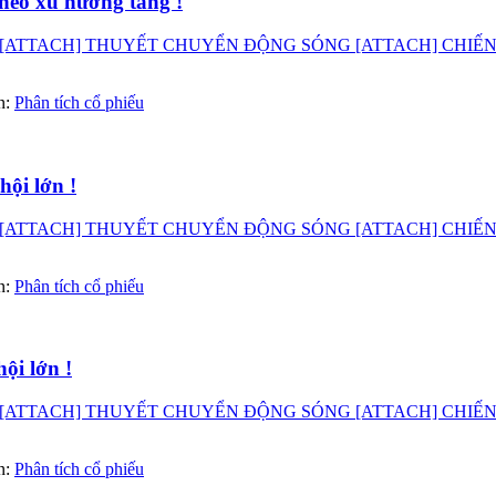
heo xu hướng tăng !
ATTACH] THUYẾT CHUYỂN ĐỘNG SÓNG [ATTACH] CHIẾN LƯỢ
àn:
Phân tích cổ phiếu
ội lớn !
ATTACH] THUYẾT CHUYỂN ĐỘNG SÓNG [ATTACH] CHIẾN LƯỢ
àn:
Phân tích cổ phiếu
ội lớn !
ATTACH] THUYẾT CHUYỂN ĐỘNG SÓNG [ATTACH] CHIẾN LƯỢ
àn:
Phân tích cổ phiếu