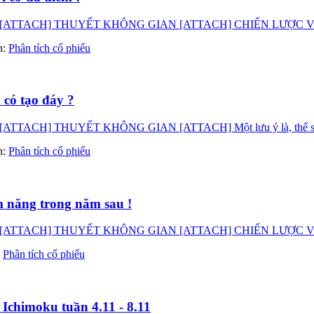
TACH] THUYẾT KHÔNG GIAN [ATTACH] CHIẾN LƯỢC VÀO LỆN
àn:
Phân tích cổ phiếu
 có tạo đáy ?
] THUYẾT KHÔNG GIAN [ATTACH] Một lưu ý là, thế sóng và c
àn:
Phân tích cổ phiếu
m năng trong năm sau !
CH] THUYẾT KHÔNG GIAN [ATTACH] CHIẾN LƯỢC VÀO LỆNH Sẽ 
:
Phân tích cổ phiếu
Ichimoku tuần 4.11 - 8.11