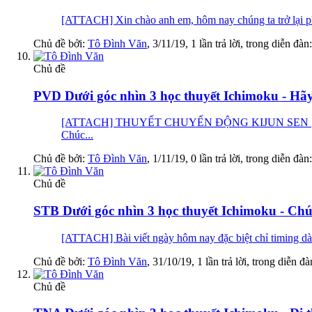
[ATTACH] Xin chào anh em, hôm nay chúng ta trở lại phâ
Chủ đề bởi:
Tô Đình Văn
,
3/11/19
, 1 lần trả lời, trong diễn đàn
Chủ đề
PVD Dưới góc nhìn 3 học thuyết Ichimoku - Hãy
[ATTACH] THUYẾT CHUYỂN ĐỘNG KIJUN SEN [
Chúc...
Chủ đề bởi:
Tô Đình Văn
,
1/11/19
, 0 lần trả lời, trong diễn đàn
Chủ đề
STB Dưới góc nhìn 3 học thuyết Ichimoku - Ch
[ATTACH] Bài viết ngày hôm nay đặc biệt chỉ timi
Chủ đề bởi:
Tô Đình Văn
,
31/10/19
, 1 lần trả lời, trong diễn đ
Chủ đề