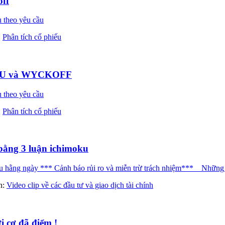
ff
 theo yêu cầu
:
Phân tích cổ phiếu
MOKU và WYCKOFF
 theo yêu cầu
:
Phân tích cổ phiếu
bằng 3 luận ichimoku
ng ngày *** Cảnh báo rủi ro và miễn trừ trách nhiệm*** _ Những nh
àn:
Video clip về các đầu tư và giao dịch tài chính
i cơ đã điểm !