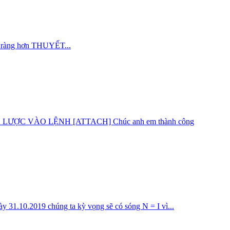
rõ ràng hơn THUYẾT...
C VÀO LỆNH [ATTACH] Chúc anh em thành công
19 chúng ta kỳ vọng sẽ có sóng N = I vì...