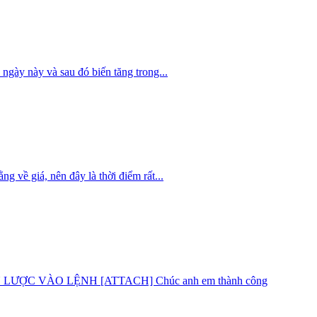
 này và sau đó biến tăng trong...
giá, nên đây là thời điểm rất...
C VÀO LỆNH [ATTACH] Chúc anh em thành công