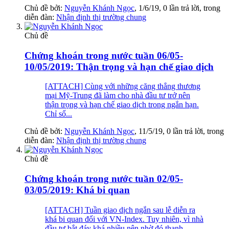
Chủ đề bởi:
Nguyễn Khánh Ngọc
,
1/6/19
, 0 lần trả lời, trong
diễn đàn:
Nhận định thị trường chung
Chủ đề
Chứng khoán trong nước tuần 06/05-
10/05/2019: Thận trọng và hạn chế giao dịch
[ATTACH] Cùng với những căng thẳng thương
mại Mỹ-Trung đã làm cho nhà đầu tư trở nên
thận trọng và hạn chế giao dịch trong ngắn hạn.
Chỉ số...
Chủ đề bởi:
Nguyễn Khánh Ngọc
,
11/5/19
, 0 lần trả lời, trong
diễn đàn:
Nhận định thị trường chung
Chủ đề
Chứng khoán trong nước tuần 02/05-
03/05/2019: Khá bi quan
[ATTACH] Tuần giao dịch ngắn sau lễ diễn ra
khá bi quan đối với VN-Index. Tuy nhiên, vì nhà
đầu tư bắt đáy khá nhiều nên nhờ đó thanh