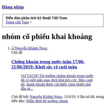
Đăng nhập
Diễn đàn phân tích kỹ thuật Việt Nam
Trang chủ
Tags
>
nhóm cổ phiếu khai khoáng
Chủ đề
Chứng khoán trong nước tuần 17/06-
21/06/2019: Khởi sắc về cuối tuần
[ATTACH] Thị trường chứng khoán trong nước
đã có một tuần giao dịch khá tích cực. Bên cạnh
đó, thanh khoản được cải thiện cũng khiến nhà
đầu tư...
Chủ đề bởi:
Nguyễn Khánh Ngọc
,
21/6/19
, 0 lần trả lời, trong
diễn đàn:
Nhận định thị trường chung