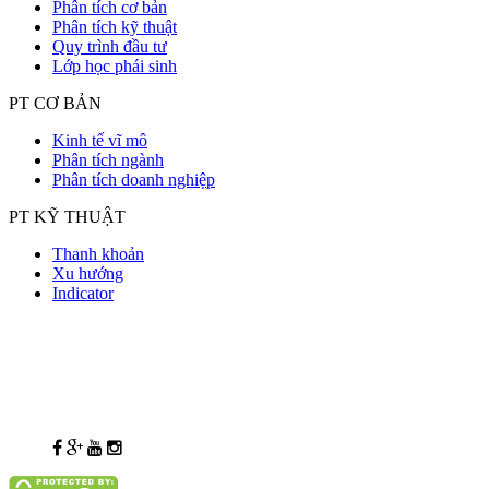
Phân tích cơ bản
Phân tích kỹ thuật
Quy trình đầu tư
Lớp học phái sinh
PT CƠ BẢN
Kinh tế vĩ mô
Phân tích ngành
Phân tích doanh nghiệp
PT KỸ THUẬT
Thanh khoản
Xu hướng
Indicator