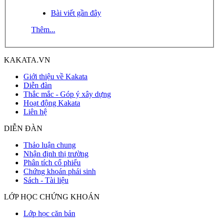
Bài viết gần đây
Thêm...
KAKATA.VN
Giới thiệu về Kakata
Diễn đàn
Thắc mắc - Góp ý xây dựng
Hoạt động Kakata
Liên hệ
DIỄN ĐÀN
Thảo luận chung
Nhận định thị trường
Phân tích cổ phiếu
Chứng khoán phái sinh
Sách - Tài liệu
LỚP HỌC CHỨNG KHOÁN
Lớp học căn bản