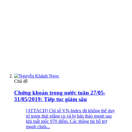
Chủ đề
Chứng khoán trong nước tuần 27/05-
31/05/2019: Tiếp tục giảm sâu
[ATTACH] Chỉ số VN-Index đã không thể duy
trì trạng thái giằng co và bị bán tháo mạnh sau
khi mất mốc 970 điểm. Các thông tin hỗ trợ
mạnh chưa...