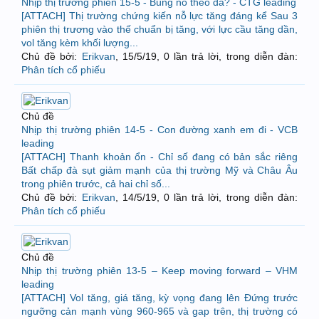
Nhịp thị trường phiên 15-5 - Bùng nổ theo đà? - CTG leading
[ATTACH] Thị trường chứng kiến nỗ lực tăng đáng kể Sau 3
phiên thị trương vào thế chuẩn bị tăng, với lực cầu tăng dần,
vol tăng kèm khối lượng...
Chủ đề bởi:
Erikvan
,
15/5/19
, 0 lần trả lời, trong diễn đàn:
Phân tích cổ phiếu
Chủ đề
Nhịp thị trường phiên 14-5 - Con đường xanh em đi - VCB
leading
[ATTACH] Thanh khoản ổn - Chỉ số đang có bản sắc riêng
Bất chấp đà sụt giảm mạnh của thị trường Mỹ và Châu Âu
trong phiên trước, cả hai chỉ số...
Chủ đề bởi:
Erikvan
,
14/5/19
, 0 lần trả lời, trong diễn đàn:
Phân tích cổ phiếu
Chủ đề
Nhịp thị trường phiên 13-5 – Keep moving forward – VHM
leading
[ATTACH] Vol tăng, giá tăng, kỳ vọng đang lên Đứng trước
ngưỡng cản mạnh vùng 960-965 và gap trên, thị trường có