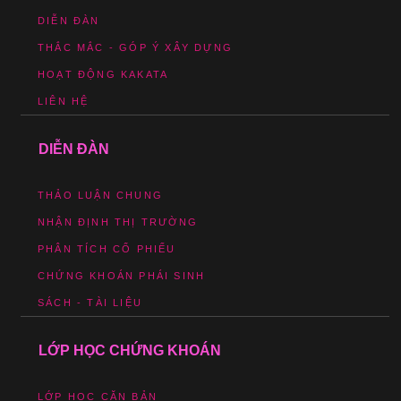
DIỄN ĐÀN
THẮC MẮC - GÓP Ý XÂY DỰNG
HOẠT ĐỘNG KAKATA
LIÊN HỆ
DIỄN ĐÀN
THẢO LUẬN CHUNG
NHẬN ĐỊNH THỊ TRƯỜNG
PHÂN TÍCH CỔ PHIẾU
CHỨNG KHOÁN PHÁI SINH
SÁCH - TÀI LIỆU
LỚP HỌC CHỨNG KHOÁN
LỚP HỌC CĂN BẢN