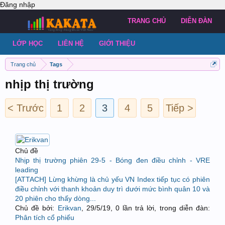
Đăng nhập
TRANG CHỦ
DIỄN ĐÀN
LỚP HỌC
LIÊN HỆ
GIỚI THIỆU
Trang chủ
Tags
nhịp thị trường
< Trước
1
2
3
4
5
Tiếp >
Chủ đề
Nhịp thị trường phiên 29-5 - Bóng đen điều chỉnh - VRE
leading
[ATTACH] Lừng khừng là chủ yếu VN Index tiếp tục có phiên
điều chỉnh với thanh khoản duy trì dưới mức bình quân 10 và
20 phiên cho thấy dòng...
Chủ đề bởi:
Erikvan
,
29/5/19
, 0 lần trả lời, trong diễn đàn:
Phân tích cổ phiếu