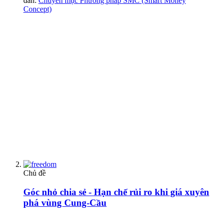
đàn:
Chuyên mục Phương pháp SMC (Smart Money
Concept)
Chủ đề
Góc nhỏ chia sẻ - Hạn chế rủi ro khi giá xuyên
phá vùng Cung-Cầu