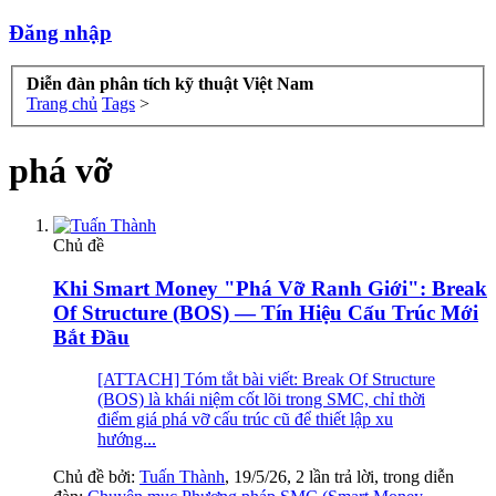
Đăng nhập
Diễn đàn phân tích kỹ thuật Việt Nam
Trang chủ
Tags
>
phá vỡ
Chủ đề
Khi Smart Money "Phá Vỡ Ranh Giới": Break
Of Structure (BOS) — Tín Hiệu Cấu Trúc Mới
Bắt Đầu
[ATTACH] Tóm tắt bài viết: Break Of Structure
(BOS) là khái niệm cốt lõi trong SMC, chỉ thời
điểm giá phá vỡ cấu trúc cũ để thiết lập xu
hướng...
Chủ đề bởi:
Tuấn Thành
,
19/5/26
, 2 lần trả lời, trong diễn