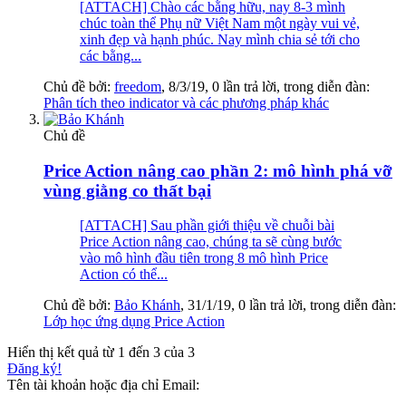
[ATTACH] Chào các bằng hữu, nay 8-3 mình
chúc toàn thể Phụ nữ Việt Nam một ngày vui vẻ,
xinh đẹp và hạnh phúc. Nay mình chia sẻ tới cho
các bằng...
Chủ đề bởi:
freedom
,
8/3/19
, 0 lần trả lời, trong diễn đàn:
Phân tích theo indicator và các phương pháp khác
Chủ đề
Price Action nâng cao phần 2: mô hình phá vỡ
vùng giằng co thất bại
[ATTACH] Sau phần giới thiệu về chuỗi bài
Price Action nâng cao, chúng ta sẽ cùng bước
vào mô hình đầu tiên trong 8 mô hình Price
Action có thể...
Chủ đề bởi:
Bảo Khánh
,
31/1/19
, 0 lần trả lời, trong diễn đàn:
Lớp học ứng dụng Price Action
Hiển thị kết quả từ 1 đến 3 của 3
Đăng ký!
Tên tài khoản hoặc địa chỉ Email: