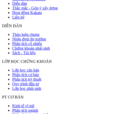
Diễn đàn
Thắc mắc - Góp ý xây dựng
Hoạt động Kakata
Liên hệ
DIỄN ĐÀN
Thảo luận chung
Nhận định thị trường
Phân tích cổ phiếu
Chứng khoán phái sinh
Sách - Tài liệu
LỚP HỌC CHỨNG KHOÁN
Lớp học căn bản
Phân tích cơ bản
Phân tích kỹ thuật
Quy trình đầu tư
Lớp học phái sinh
PT CƠ BẢN
Kinh tế vĩ mô
Phân tích ngành