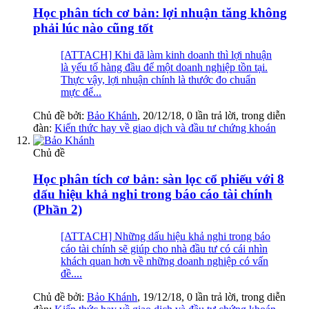
Học phân tích cơ bản: lợi nhuận tăng không
phải lúc nào cũng tốt
[ATTACH] Khi đã làm kinh doanh thì lợi nhuận
là yếu tố hàng đầu để một doanh nghiệp tồn tại.
Thực vậy, lợi nhuận chính là thước đo chuẩn
mực để...
Chủ đề bởi:
Bảo Khánh
,
20/12/18
, 0 lần trả lời, trong diễn
đàn:
Kiến thức hay về giao dịch và đầu tư chứng khoán
Chủ đề
Học phân tích cơ bản: sàn lọc cổ phiếu với 8
dấu hiệu khả nghi trong báo cáo tài chính
(Phần 2)
[ATTACH] Những dấu hiệu khả nghi trong báo
cáo tài chính sẽ giúp cho nhà đầu tư có cái nhìn
khách quan hơn về những doanh nghiệp có vấn
đề....
Chủ đề bởi:
Bảo Khánh
,
19/12/18
, 0 lần trả lời, trong diễn