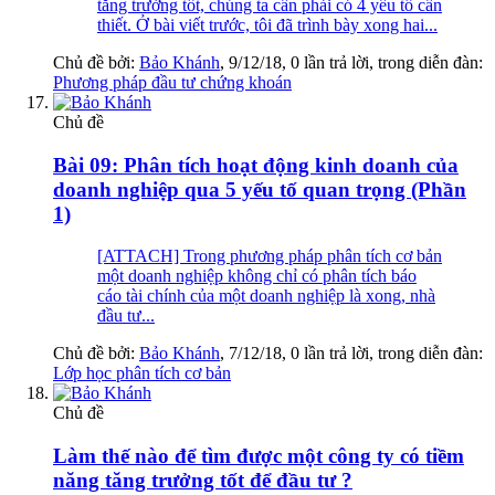
tăng trưởng tốt, chúng ta cần phải có 4 yếu tố cần
thiết. Ở bài viết trước, tôi đã trình bày xong hai...
Chủ đề bởi:
Bảo Khánh
,
9/12/18
, 0 lần trả lời, trong diễn đàn:
Phương pháp đầu tư chứng khoán
Chủ đề
Bài 09: Phân tích hoạt động kinh doanh của
doanh nghiệp qua 5 yếu tố quan trọng (Phần
1)
[ATTACH] Trong phương pháp phân tích cơ bản
một doanh nghiệp không chỉ có phân tích báo
cáo tài chính của một doanh nghiệp là xong, nhà
đầu tư...
Chủ đề bởi:
Bảo Khánh
,
7/12/18
, 0 lần trả lời, trong diễn đàn:
Lớp học phân tích cơ bản
Chủ đề
Làm thế nào để tìm được một công ty có tiềm
năng tăng trưởng tốt để đầu tư ?