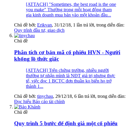
[ATTACH] "Sometimes, the best road is the one
you make" Thường trong mỗi hoạt động tham
gia kinh doanh mua bán vào một khoản đầu...
Chủ đề bởi:
Erikvan
,
31/12/18
, 1 lần trả lời, trong diễn đàn:
Quy trình đầu tư, giao dịch
Chủ đề
Phân tích cơ bản mã cổ phiếu HVN - Người
khổng lồ thức giấc
[ATTACH] Trên chứng trường, nhiều người
thường tự nhận mình là NĐT giá trị nhưng thực
tế, việc đọc 1 BCTC đơn thuần ko biến họ trở
thành 1...
Chủ đề bởi:
tinychau
,
29/12/18
, 6 lần trả lời, trong diễn đàn:
Đọc hiểu Báo cáo tài chính
Chủ đề
Quy trình 5 bước để định giá một cổ phiếu