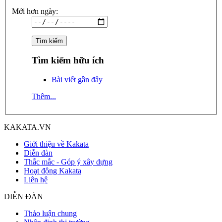
Mới hơn ngày:
Tìm kiếm hữu ích
Bài viết gần đây
Thêm...
KAKATA.VN
Giới thiệu về Kakata
Diễn đàn
Thắc mắc - Góp ý xây dựng
Hoạt động Kakata
Liên hệ
DIỄN ĐÀN
Thảo luận chung