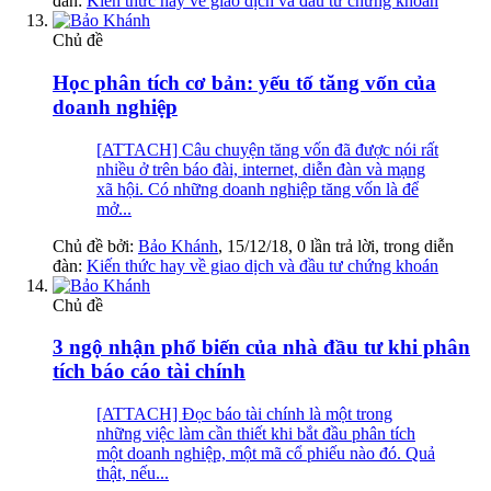
đàn:
Kiến thức hay về giao dịch và đầu tư chứng khoán
Chủ đề
Học phân tích cơ bản: yếu tố tăng vốn của
doanh nghiệp
[ATTACH] Câu chuyện tăng vốn đã được nói rất
nhiều ở trên báo đài, internet, diễn đàn và mạng
xã hội. Có những doanh nghiệp tăng vốn là để
mở...
Chủ đề bởi:
Bảo Khánh
,
15/12/18
, 0 lần trả lời, trong diễn
đàn:
Kiến thức hay về giao dịch và đầu tư chứng khoán
Chủ đề
3 ngộ nhận phổ biến của nhà đầu tư khi phân
tích báo cáo tài chính
[ATTACH] Đọc báo tài chính là một trong
những việc làm cần thiết khi bắt đầu phân tích
một doanh nghiệp, một mã cổ phiếu nào đó. Quả
thật, nếu...