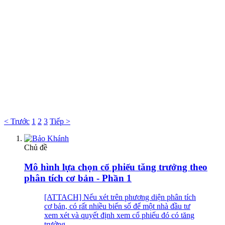
< Trước
1
2
3
Tiếp >
Chủ đề
Mô hình lựa chọn cổ phiếu tăng trưởng theo
phân tích cơ bản - Phần 1
[ATTACH] Nếu xét trên phương diện phân tích
cơ bản, có rất nhiều biến số để một nhà đầu tư
xem xét và quyết định xem cổ phiếu đó có tăng
trưởng...