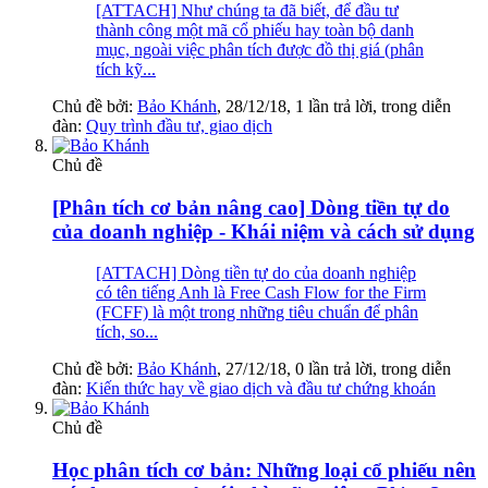
[ATTACH] Như chúng ta đã biết, để đầu tư
thành công một mã cổ phiếu hay toàn bộ danh
mục, ngoài việc phân tích được đồ thị giá (phân
tích kỹ...
Chủ đề bởi:
Bảo Khánh
,
28/12/18
, 1 lần trả lời, trong diễn
đàn:
Quy trình đầu tư, giao dịch
Chủ đề
[Phân tích cơ bản nâng cao] Dòng tiền tự do
của doanh nghiệp - Khái niệm và cách sử dụng
[ATTACH] Dòng tiền tự do của doanh nghiệp
có tên tiếng Anh là Free Cash Flow for the Firm
(FCFF) là một trong những tiêu chuẩn để phân
tích, so...
Chủ đề bởi:
Bảo Khánh
,
27/12/18
, 0 lần trả lời, trong diễn
đàn:
Kiến thức hay về giao dịch và đầu tư chứng khoán
Chủ đề
Học phân tích cơ bản: Những loại cổ phiếu nên