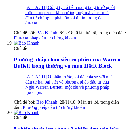
[ATTACH] Công ty có tiềm năng tăng trưởng tốt
luôn là một viên kim cương quý mà tất cả nhà
đầu tư chúng ta phải lặn lội đi tìm trong đại
dương...
Chủ đề bởi:
Bảo Khánh
,
6/12/18
, 0 lần trả lời, trong diễn đàn:
Phương pháp đầu tư chứng khoán
Chủ đề
Phương pháp chọn siêu cổ phiếu của Warren
Buffett trong thương vụ mua H&R Block
[ATTACH] Ở phần trước, tôi đã chia sẻ với nhà
đầu tư hai bài viết về phương pháp đầu tư của
Ngài Warren Buffett, một bài về phương pháp
lựa chọn...
Chủ đề bởi:
Bảo Khánh
,
28/11/18
, 0 lần trả lời, trong diễn
đàn:
Phương pháp đầu tư chứng khoán
Chủ đề
5 chiến thuật lựa chọn cổ phiếu dựa vào báo