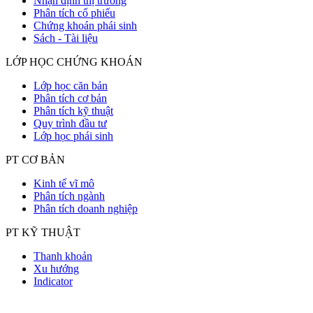
Nhận định thị trường
Phân tích cổ phiếu
Chứng khoán phái sinh
Sách - Tài liệu
LỚP HỌC CHỨNG KHOÁN
Lớp học căn bản
Phân tích cơ bản
Phân tích kỹ thuật
Quy trình đầu tư
Lớp học phái sinh
PT CƠ BẢN
Kinh tế vĩ mô
Phân tích ngành
Phân tích doanh nghiệp
PT KỸ THUẬT
Thanh khoản
Xu hướng
Indicator