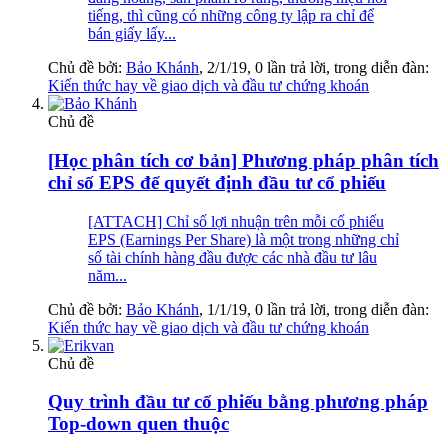
tiếng, thì cũng có những công ty lập ra chỉ để
bán giấy lấy...
Chủ đề bởi:
Bảo Khánh
,
2/1/19
, 0 lần trả lời, trong diễn đàn:
Kiến thức hay về giao dịch và đầu tư chứng khoán
Chủ đề
[Học phân tích cơ bản] Phương pháp phân tích
chỉ số EPS để quyết định đầu tư cổ phiếu
[ATTACH] Chỉ số lợi nhuận trên mỗi cổ phiếu
EPS (Earnings Per Share) là một trong những chỉ
số tài chính hàng đầu được các nhà đầu tư lâu
năm...
Chủ đề bởi:
Bảo Khánh
,
1/1/19
, 0 lần trả lời, trong diễn đàn:
Kiến thức hay về giao dịch và đầu tư chứng khoán
Chủ đề
Quy trình đầu tư cổ phiếu bằng phương pháp
Top-down quen thuộc