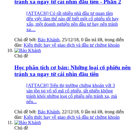
tránh xa ngay từ cái nhìn đầu tiên - Phần 2
[ATTACH] Có rất nhiều nhà đầu tư quan tâm
đến việc làm thế nào để biết một cổ phiếu tốt hay
xấu, một doanh nghiệp nên đầu tư hay nên tránh
xa....
Chủ đề bởi:
Bảo Khánh
,
25/12/18
, 0 lần trả lời, trong diễn
đàn:
Kiến thức hay về giao dịch và đầu tư chứng khoán
Chủ đề
Học phân tích cơ bản: Những loại cổ phiếu nên
tránh xa ngay từ cái nhìn đầu tiên
[ATTACH] Trên thị trường chứng khoán với 3
sàn tồn tại vô số mã cổ phiếu, tất nhiên không
tránh khỏi những loại cổ phiếu nên tránh xa, mà
nếu...
Chủ đề bởi:
Bảo Khánh
,
22/12/18
, 0 lần trả lời, trong diễn
đàn:
Kiến thức hay về giao dịch và đầu tư chứng khoán
Chủ đề