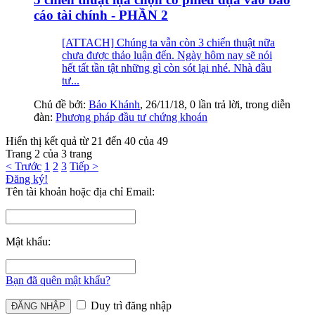
cáo tài chính - PHẦN 2
[ATTACH] Chúng ta vẫn còn 3 chiến thuật nữa
chưa được thảo luận đến. Ngày hôm nay sẽ nói
hết tất tần tật những gì còn sót lại nhé. Nhà đầu
tư...
Chủ đề bởi:
Bảo Khánh
,
26/11/18
, 0 lần trả lời, trong diễn
đàn:
Phương pháp đầu tư chứng khoán
Hiển thị kết quả từ 21 đến 40 của 49
Trang 2 của 3 trang
< Trước
1
2
3
Tiếp >
Đăng ký!
Tên tài khoản hoặc địa chỉ Email:
Mật khẩu:
Bạn đã quên mật khẩu?
Duy trì đăng nhập