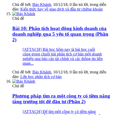
Chủ đề bởi:
Bảo Khánh
,
10/12/18
, 0 lần trả lời, trong diễn
đàn:
Kiến thức hay về giao dịch và đầu tư chứng khoán
Chủ đề
Bài 10: Phân tích hoạt động kinh doanh của
doanh nghiệp qua 5 yếu tố quan trọng (Phần
2)
[ATTACH] Bài học hôm nay là bài học cuối
cùng trong chuỗi bài phân tích cơ bản một doanh
nghiệp qua báo cáo tài chính và các thông tin liên
quan...
Chủ đề bởi:
Bảo Khánh
,
10/12/18
, 0 lần trả lời, trong diễn
đàn:
Lớp học phân tích cơ bản
Chủ đề
Phương pháp tìm ra một công ty có tiềm năng
tăng trưởng tốt để đầu tư (Phần 2)
[ATTACH] Để tìm một công ty có tiềm năng