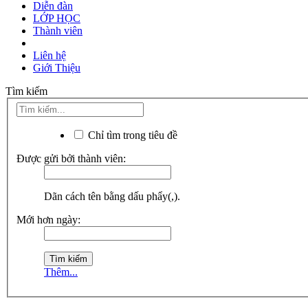
Diễn đàn
LỚP HỌC
Thành viên
Liên hệ
Giới Thiệu
Tìm kiếm
Chỉ tìm trong tiêu đề
Được gửi bởi thành viên:
Dãn cách tên bằng dấu phẩy(,).
Mới hơn ngày:
Thêm...