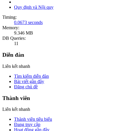
Quy định và Nội quy
Timing:
0.0673 seconds
Memory:
9.346 MB
DB Queries:
11
Diễn đàn
Liên kết nhanh
Tìm kiếm diễn đàn
Bài viết gần đây
Đăng chủ đề
Thành viên
Liên kết nhanh
Thành viên tiêu biểu
Đang truy cập
Hoạt động gần đây