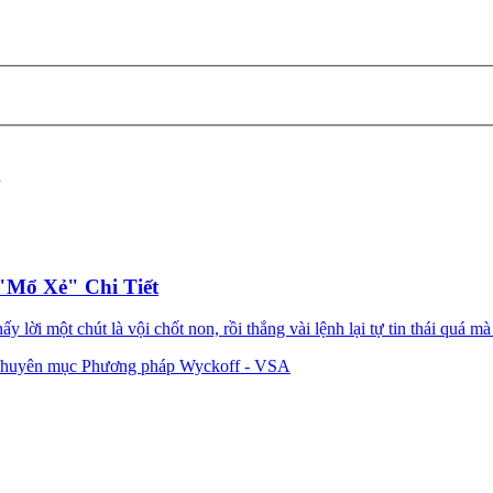
n
"Mổ Xẻ" Chi Tiết
lời một chút là vội chốt non, rồi thắng vài lệnh lại tự tin thái quá mà 
huyên mục Phương pháp Wyckoff - VSA