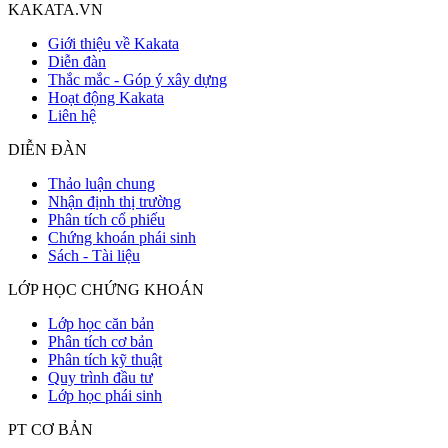
KAKATA.VN
Giới thiệu về Kakata
Diễn đàn
Thắc mắc - Góp ý xây dựng
Hoạt động Kakata
Liên hệ
DIỄN ĐÀN
Thảo luận chung
Nhận định thị trường
Phân tích cổ phiếu
Chứng khoán phái sinh
Sách - Tài liệu
LỚP HỌC CHỨNG KHOÁN
Lớp học căn bản
Phân tích cơ bản
Phân tích kỹ thuật
Quy trình đầu tư
Lớp học phái sinh
PT CƠ BẢN