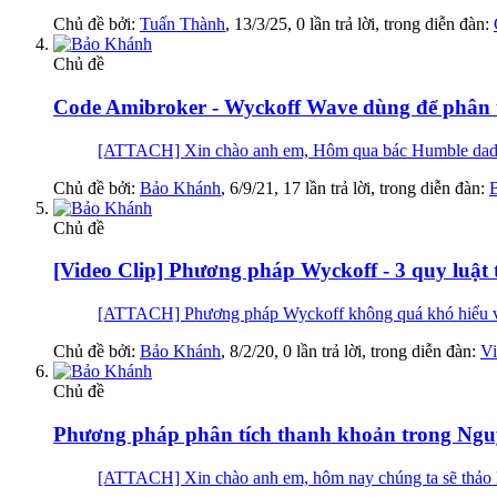
Chủ đề bởi:
Tuấn Thành
,
13/3/25
, 0 lần trả lời, trong diễn đàn:
Chủ đề
Code Amibroker - Wyckoff Wave dùng để phân tíc
[ATTACH] Xin chào anh em, Hôm qua bác Humble dad chia
Chủ đề bởi:
Bảo Khánh
,
6/9/21
, 17 lần trả lời, trong diễn đàn:
B
Chủ đề
[Video Clip] Phương pháp Wyckoff - 3 quy luật 
[ATTACH] Phương pháp Wyckoff không quá khó hiểu và mô
Chủ đề bởi:
Bảo Khánh
,
8/2/20
, 0 lần trả lời, trong diễn đàn:
Vi
Chủ đề
Phương pháp phân tích thanh khoản trong Nguyê
[ATTACH] Xin chào anh em, hôm nay chúng ta sẽ thảo luậ