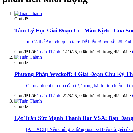
Chủ đề
Tâm Lý Học Giai Đoạn C: "Màn Kịch" Của Sm
► Có thể Anh chị quan tâm: Để hiểu rõ hơn về bối cảnh 
Chủ đề bởi:
Tuấn Thành
,
14/9/25
, 0 lần trả lời, trong diễn đàn:
Chủ đề
Phương Pháp Wyckoff: 4 Giai Đoạn Chu Kỳ Th
Chào anh chị em nhà đầu tư, Trong hành trình hiểu thị t
Chủ đề bởi:
Tuấn Thành
,
22/6/25
, 0 lần trả lời, trong diễn đàn:
Chủ đề
Lột Trần Sức Mạnh Thanh Bar VSA: Bạn Đang
[ATTACH] Nếu chúng ta từng quan sát biểu đồ giá của ch