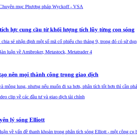
Chuyên mục Phương pháp Wyckoff - VSA
h lực cung cầu từ khối lượng tích lũy từng con sóng
 sẻ nhận định một số mã cổ phiếu cho tháng 9, trong đó có sử dụng 
àn luận về Amibroker, Metastock, Metatrader 4
tạo nên mọi thành công trong giao dịch
ng lung, nhưng nếu muốn đi xa hơn, phân tích tốt hơn thì cần phải 
deo clip về các đầu tư và giao dịch tài chính
n lý sóng Elliott
n về vấn đề thanh khoản trong phân tích sóng Elliott - một công cụ bị