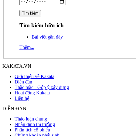
Tìm kiếm hữu ích
Bài viết gần đây
Thêm...
KAKATA.VN
Giới thiệu về Kakata
Diễn đàn
Thắc mắc - Góp ý xây dựng
Hoạt động Kakata
Liên hệ
DIỄN ĐÀN
Thảo luận chung
Nhận định thị trường
Phân tích cổ phiếu
Chứng khoán phái sinh