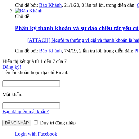
Chủ đề bởi:
Bảo Khánh
,
21/1/20
, 0 lần trả lời, trong diễn đàn:
C
Chủ đề
Phân kỳ thanh khoản và sự đảo chiều tất yếu củ
[ATTACH] Người ta thường ví giá và thanh khoản là hai v
Chủ đề bởi:
Bảo Khánh
,
7/4/19
, 2 lần trả lời, trong diễn đàn:
Ph
Hiển thị kết quả từ 1 đến 7 của 7
Đăng ký!
Tên tài khoản hoặc địa chỉ Email:
Mật khẩu:
Bạn đã quên mật khẩu?
Duy trì đăng nhập
Login with Facebook