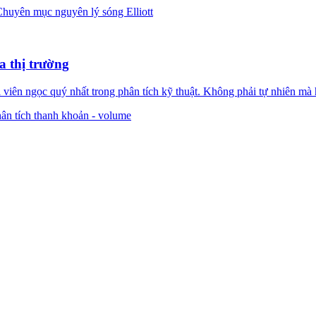
huyên mục nguyên lý sóng Elliott
a thị trường
iên ngọc quý nhất trong phân tích kỹ thuật. Không phải tự nhiên mà ha
ân tích thanh khoản - volume