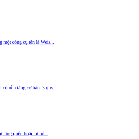
một công cụ tên là Weis...
có nền tảng cơ bản. 3 quy...
 lãng quên hoặc bị bỏ...