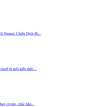
Đi Ngang: Chiến Dịch Bí...
koff là một kiến thức...
ay crypto, chắc hẳn...