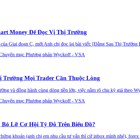
art Money Để Đọc Vị Thị Trường
của Giai đoạn C, mời Anh chị đọc lại bài viết: [Đằng Sau Thị Trường 
Chuyên mục Phương pháp Wyckoff - VSA
ị Trường Mọi Trader Cần Thuộc Lòng
rường và đồng hành cùng dòng tiền lớn, việc nắm rõ chu kỳ giá theo Wyc
Chuyên mục Phương pháp Wyckoff - VSA
 Bỏ Lỡ Cơ Hội Tỷ Đô Trên Biểu Đồ?
ứng khoán (anh chị em nhu cầu tư vấn thì cứ inbox mình nhé), forex h