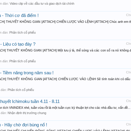
iễn đàn:
Video clip về các đầu tư và giao dịch tài chính
 - Thời cơ đã điểm !
Ch
H] THUYẾT KHÔNG GIAN [ATTACH] CHIẾN LƯỢC VÀO LỆNH [ATTACH] Chúc anh em t
iễn đàn:
Phân tích cổ phiếu
- Liệu có tạo đáy ?
Ch
 THUYẾT KHÔNG GIAN [ATTACH] Một lưu ý là, thế sóng và các con số ra nó không 
iễn đàn:
Phân tích cổ phiếu
- Tiềm năng trong năm sau !
Ch
] THUYẾT KHÔNG GIAN [ATTACH] CHIẾN LƯỢC VÀO LỆNH Sẽ tính toán khi có dấu 
n đàn:
Phân tích cổ phiếu
uyết Ichimoku tuần 4.11 - 8.11
Ch
 tích VNINDEX nhé, tuần vừa rồi là một tuần cực kỳ thuận lợi cho các nhà đầu tư, vấn đề...
n đàn:
Nhận định thị trường chung
 - Hãy chờ đợi bùng nổ !
Ch