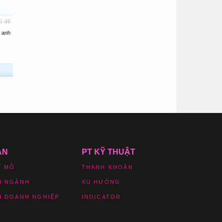
ủ đề
 anh
ẢN
PT KỸ THUẬT
Ĩ MÔ
THANH KHOẢN
H NGÀNH
XU HƯỚNG
H DOANH NGHIỆP
INDICATOR