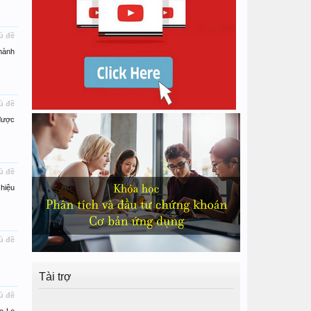
ủ đề
hành
ủ đề
được
ủ đề
hiệu
ủ đề
Tài trợ
ủ đề