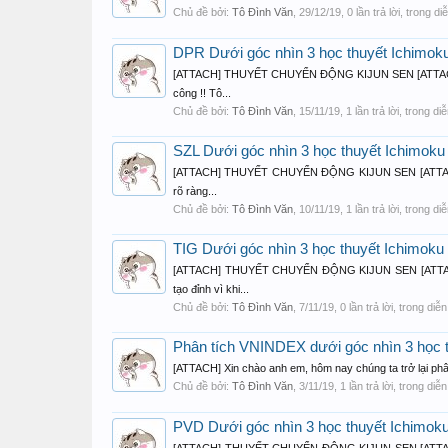
Chủ đề bởi:
Tô Đình Văn
,
29/12/19
, 0 lần trả lời, trong d
DPR Dưới góc nhìn 3 học thuyết Ichimoku
[ATTACH] THUYẾT CHUYỂN ĐỘNG KIJUN SEN [ATTAC
công !! Tô...
Chủ đề bởi:
Tô Đình Văn
,
15/11/19
, 1 lần trả lời, trong d
SZL Dưới góc nhìn 3 học thuyết Ichimoku 
[ATTACH] THUYẾT CHUYỂN ĐỘNG KIJUN SEN [ATTACH]
rõ ràng...
Chủ đề bởi:
Tô Đình Văn
,
10/11/19
, 1 lần trả lời, trong d
TIG Dưới góc nhìn 3 học thuyết Ichimoku 
[ATTACH] THUYẾT CHUYỂN ĐỘNG KIJUN SEN [ATTACH
tạo đỉnh vì khi...
Chủ đề bởi:
Tô Đình Văn
,
7/11/19
, 0 lần trả lời, trong diễ
Phân tích VNINDEX dưới góc nhìn 3 học th
[ATTACH] Xin chào anh em, hôm nay chúng ta trở lại phân
Chủ đề bởi:
Tô Đình Văn
,
3/11/19
, 1 lần trả lời, trong diễ
PVD Dưới góc nhìn 3 học thuyết Ichimoku