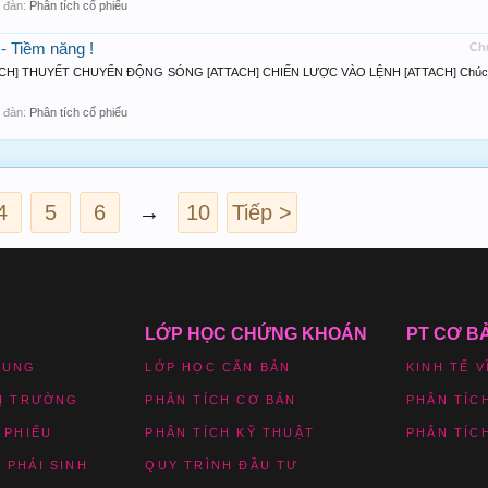
ễn đàn:
Phân tích cổ phiếu
- Tiềm năng !
Ch
CH] THUYẾT CHUYỂN ĐỘNG SÓNG [ATTACH] CHIẾN LƯỢC VÀO LỆNH [ATTACH] Chúc
ễn đàn:
Phân tích cổ phiếu
4
5
6
→
10
Tiếp >
LỚP HỌC CHỨNG KHOÁN
PT CƠ B
HUNG
LỚP HỌC CĂN BẢN
KINH TẾ V
HỊ TRƯỜNG
PHÂN TÍCH CƠ BẢN
PHÂN TÍC
 PHIẾU
PHÂN TÍCH KỸ THUẬT
PHÂN TÍC
 PHÁI SINH
QUY TRÌNH ĐẦU TƯ