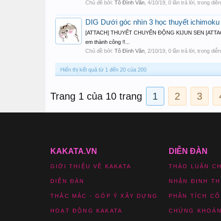
Chủ đề bởi:
Tô Đình Văn
,
4/10/19
, 0 lần trả lời, trong di
DIG Dưới góc nhìn 3 học thuyết ichimoku 
[ATTACH] THUYẾT CHUYỂN ĐỘNG KIJUN SEN [ATTA
em thành công !!...
Chủ đề bởi:
Tô Đình Văn
,
2/10/19
, 0 lần trả lời, trong di
Hiển thị kết quả từ 1 đến 20 của 200
Trang 1 của 10 trang
1
2
3
KAKATA.VN
DIỄN ĐÀN
GIỚI THIỆU VỀ KAKATA
THẢO LUẬN C
DIỄN ĐÀN
NHẬN ĐỊNH T
THẮC MẮC - GÓP Ý XÂY DỰNG
PHÂN TÍCH CỔ
HOẠT ĐỘNG KAKATA
CHỨNG KHOÁN