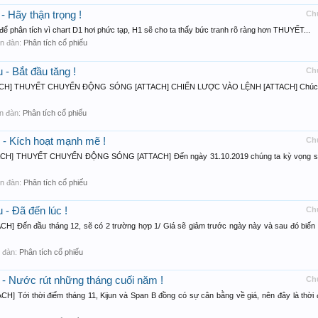
- Hãy thận trọng !
Ch
để phân tích vì chart D1 hơi phức tạp, H1 sẽ cho ta thấy bức tranh rõ ràng hơn THUYẾT...
iễn đàn:
Phân tích cổ phiếu
- Bắt đầu tăng !
Ch
CH] THUYẾT CHUYỂN ĐỘNG SÓNG [ATTACH] CHIẾN LƯỢC VÀO LỆNH [ATTACH] Chúc
iễn đàn:
Phân tích cổ phiếu
 - Kích hoạt mạnh mẽ !
Ch
] THUYẾT CHUYỂN ĐỘNG SÓNG [ATTACH] Đến ngày 31.10.2019 chúng ta kỳ vọng s
iễn đàn:
Phân tích cổ phiếu
- Đã đến lúc !
Ch
n đầu tháng 12, sẽ có 2 trường hợp 1/ Giá sẽ giảm trước ngày này và sau đó biến 
ễn đàn:
Phân tích cổ phiếu
 - Nước rút những tháng cuối năm !
Ch
i thời điểm tháng 11, Kijun và Span B đồng có sự cân bằng về giá, nên đây là thời 