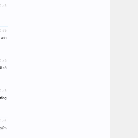
ủ đề
ủ đề
 anh
ủ đề
ẽ có
ủ đề
tăng
ủ đề
điểm