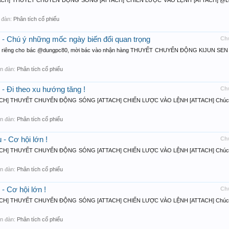
ACH] THUYẾT CHUYỂN ĐỘNG SÓNG [ATTACH] CHIẾN LƯỢC VÀO LỆNH [ATTACH] @L
n đàn:
Phân tích cổ phiếu
 - Chú ý những mốc ngày biến đổi quan trọng
Ch
g dành riêng cho bác @dungpc80, mời bác vào nhận hàng THUYẾT CHUYỂN ĐỘNG KIJUN SEN
iễn đàn:
Phân tích cổ phiếu
- Đi theo xu hướng tăng !
Ch
CH] THUYẾT CHUYỂN ĐỘNG SÓNG [ATTACH] CHIẾN LƯỢC VÀO LỆNH [ATTACH] Chúc
iễn đàn:
Phân tích cổ phiếu
- Cơ hội lớn !
Ch
CH] THUYẾT CHUYỂN ĐỘNG SÓNG [ATTACH] CHIẾN LƯỢC VÀO LỆNH [ATTACH] Chúc
iễn đàn:
Phân tích cổ phiếu
- Cơ hội lớn !
Ch
CH] THUYẾT CHUYỂN ĐỘNG SÓNG [ATTACH] CHIẾN LƯỢC VÀO LỆNH [ATTACH] Chúc
iễn đàn:
Phân tích cổ phiếu