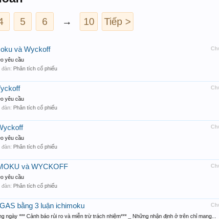
4
5
6
→
10
Tiếp >
moku và Wyckoff
Ch
eo yêu cầu
ễn đàn:
Phân tích cổ phiếu
yckoff
Ch
eo yêu cầu
ễn đàn:
Phân tích cổ phiếu
Wyckoff
Ch
eo yêu cầu
ễn đàn:
Phân tích cổ phiếu
ICHIMOKU và WYCKOFF
Ch
eo yêu cầu
ễn đàn:
Phân tích cổ phiếu
 GAS bằng 3 luận ichimoku
Ch
ngày *** Cảnh báo rủi ro và miễn trừ trách nhiệm*** _ Những nhận định ở trên chỉ mang...