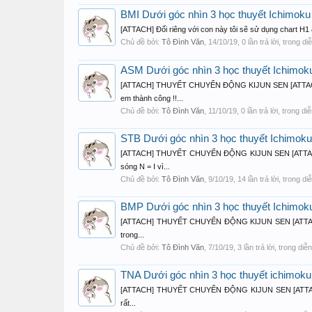
BMI Dưới góc nhìn 3 học thuyết Ichimoku 
[ATTACH] Đối riêng với con này tôi sẽ sử dụng chart H1 
Chủ đề bởi:
Tô Đình Văn
,
14/10/19
, 0 lần trả lời, trong d
ASM Dưới góc nhìn 3 học thuyết Ichimoku 
[ATTACH] THUYẾT CHUYỂN ĐỘNG KIJUN SEN [ATTA
em thành công !!...
Chủ đề bởi:
Tô Đình Văn
,
11/10/19
, 0 lần trả lời, trong d
STB Dưới góc nhìn 3 học thuyết Ichimoku
[ATTACH] THUYẾT CHUYỂN ĐỘNG KIJUN SEN [ATTACH
sóng N = I vì...
Chủ đề bởi:
Tô Đình Văn
,
9/10/19
, 14 lần trả lời, trong d
BMP Dưới góc nhìn 3 học thuyết Ichimoku 
[ATTACH] THUYẾT CHUYỂN ĐỘNG KIJUN SEN [ATTACH] Đế
trong...
Chủ đề bởi:
Tô Đình Văn
,
7/10/19
, 3 lần trả lời, trong di
TNA Dưới góc nhìn 3 học thuyết ichimoku
[ATTACH] THUYẾT CHUYỂN ĐỘNG KIJUN SEN [ATTACH] Tớ
rất...