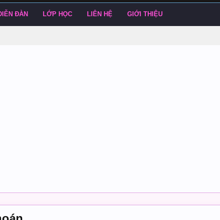
DIỄN ĐÀN
LỚP HỌC
LIÊN HỆ
GIỚI THIỆU
hoán