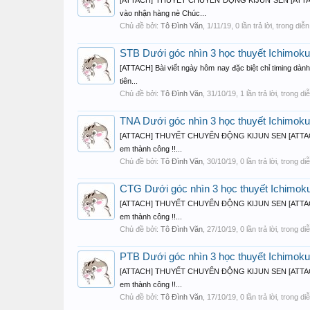
[ATTACH] THUYẾT CHUYỂN ĐỘNG KIJUN SEN [ATT
vào nhận hàng nè Chúc...
Chủ đề bởi:
Tô Đình Văn
,
1/11/19
, 0 lần trả lời, trong diễ
STB Dưới góc nhìn 3 học thuyết Ichimoku
[ATTACH] Bài viết ngày hôm nay đặc biệt chỉ timin
tiên...
Chủ đề bởi:
Tô Đình Văn
,
31/10/19
, 1 lần trả lời, trong d
TNA Dưới góc nhìn 3 học thuyết Ichimoku 
[ATTACH] THUYẾT CHUYỂN ĐỘNG KIJUN SEN [ATTA
em thành công !!...
Chủ đề bởi:
Tô Đình Văn
,
30/10/19
, 0 lần trả lời, trong d
CTG Dưới góc nhìn 3 học thuyết Ichimoku 
[ATTACH] THUYẾT CHUYỂN ĐỘNG KIJUN SEN [ATTA
em thành công !!...
Chủ đề bởi:
Tô Đình Văn
,
27/10/19
, 0 lần trả lời, trong d
PTB Dưới góc nhìn 3 học thuyết Ichimoku 
[ATTACH] THUYẾT CHUYỂN ĐỘNG KIJUN SEN [ATTA
em thành công !!...
Chủ đề bởi:
Tô Đình Văn
,
17/10/19
, 0 lần trả lời, trong d