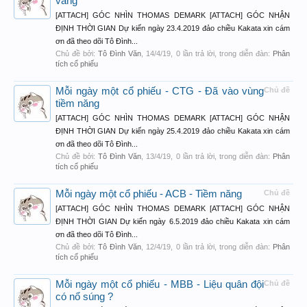
vàng
[ATTACH] GÓC NHÌN THOMAS DEMARK [ATTACH] GÓC NHẬN
ĐỊNH THỜI GIAN Dự kiến ngày 23.4.2019 đảo chiều Kakata xin cám
ơn đã theo dõi Tô Đình...
Chủ đề bởi:
Tô Đình Văn
,
14/4/19
, 0 lần trả lời, trong diễn đàn:
Phân
tích cổ phiếu
Mỗi ngày một cổ phiếu - CTG - Đã vào vùng
Chủ đề
tiềm năng
[ATTACH] GÓC NHÌN THOMAS DEMARK [ATTACH] GÓC NHẬN
ĐỊNH THỜI GIAN Dự kiến ngày 25.4.2019 đảo chiều Kakata xin cám
ơn đã theo dõi Tô Đình...
Chủ đề bởi:
Tô Đình Văn
,
13/4/19
, 0 lần trả lời, trong diễn đàn:
Phân
tích cổ phiếu
Mỗi ngày một cổ phiếu - ACB - Tiềm năng
Chủ đề
[ATTACH] GÓC NHÌN THOMAS DEMARK [ATTACH] GÓC NHẬN
ĐỊNH THỜI GIAN Dự kiến ngày 6.5.2019 đảo chiều Kakata xin cám
ơn đã theo dõi Tô Đình...
Chủ đề bởi:
Tô Đình Văn
,
12/4/19
, 0 lần trả lời, trong diễn đàn:
Phân
tích cổ phiếu
Mỗi ngày một cổ phiếu - MBB - Liệu quân đội
Chủ đề
có nổ súng ?