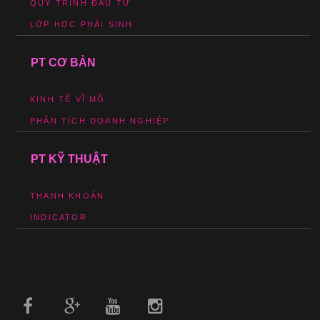
QUY TRÌNH ĐẦU TƯ
LỚP HỌC PHÁI SINH
PT CƠ BẢN
KINH TẾ VĨ MÔ
PHÂN TÍCH DOANH NGHIỆP
PT KỸ THUẬT
THANH KHOẢN
INDICATOR