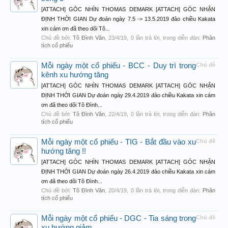
[ATTACH] GÓC NHÌN THOMAS DEMARK [ATTACH] GÓC NHẬN
ĐỊNH THỜI GIAN Dự đoán ngày 7.5 -> 13.5.2019 đảo chiều Kakata
xin cám ơn đã theo dõi Tô...
Chủ đề bởi:
Tô Đình Văn
,
23/4/19
, 0 lần trả lời, trong diễn đàn:
Phân
tích cổ phiếu
Mỗi ngày một cổ phiếu - BCC - Duy trì trong
Chủ đề
kênh xu hướng tăng
[ATTACH] GÓC NHÌN THOMAS DEMARK [ATTACH] GÓC NHẬN
ĐỊNH THỜI GIAN Dự đoán ngày 29.4.2019 đảo chiều Kakata xin cám
ơn đã theo dõi Tô Đình...
Chủ đề bởi:
Tô Đình Văn
,
22/4/19
, 0 lần trả lời, trong diễn đàn:
Phân
tích cổ phiếu
Mỗi ngày một cổ phiếu - TIG - Bắt đầu vào xu
Chủ đề
hướng tăng !!
[ATTACH] GÓC NHÌN THOMAS DEMARK [ATTACH] GÓC NHẬN
ĐỊNH THỜI GIAN Dự đoán ngày 26.4.2019 đảo chiều Kakata xin cám
ơn đã theo dõi Tô Đình...
Chủ đề bởi:
Tô Đình Văn
,
20/4/19
, 0 lần trả lời, trong diễn đàn:
Phân
tích cổ phiếu
Mỗi ngày một cổ phiếu - DGC - Tia sáng trong
Chủ đề
xu hướng giảm