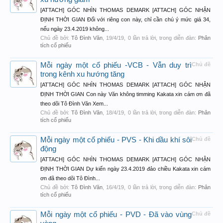
[ATTACH] GÓC NHÌN THOMAS DEMARK [ATTACH] GÓC NHẬN
ĐỊNH THỜI GIAN Đối với riêng con này, chỉ cần chú ý mức giá 34,
nếu ngày 23.4.2019 không...
Chủ đề bởi:
Tô Đình Văn
,
19/4/19
, 0 lần trả lời, trong diễn đàn:
Phân
tích cổ phiếu
Mỗi ngày một cổ phiếu -VCB - Vẫn duy trì
Chủ đề
trong kênh xu hướng tăng
[ATTACH] GÓC NHÌN THOMAS DEMARK [ATTACH] GÓC NHẬN
ĐỊNH THỜI GIAN Con này Văn không timming Kakata xin cám ơn đã
theo dõi Tô Đình Văn Xem...
Chủ đề bởi:
Tô Đình Văn
,
18/4/19
, 0 lần trả lời, trong diễn đàn:
Phân
tích cổ phiếu
Mỗi ngày một cổ phiếu - PVS - Khi dầu khí sôi
Chủ đề
động
[ATTACH] GÓC NHÌN THOMAS DEMARK [ATTACH] GÓC NHẬN
ĐỊNH THỜI GIAN Dự kiến ngày 23.4.2019 đảo chiều Kakata xin cám
ơn đã theo dõi Tô Đình...
Chủ đề bởi:
Tô Đình Văn
,
16/4/19
, 0 lần trả lời, trong diễn đàn:
Phân
tích cổ phiếu
Mỗi ngày một cổ phiếu - PVD - Đã vào vùng
Chủ đề