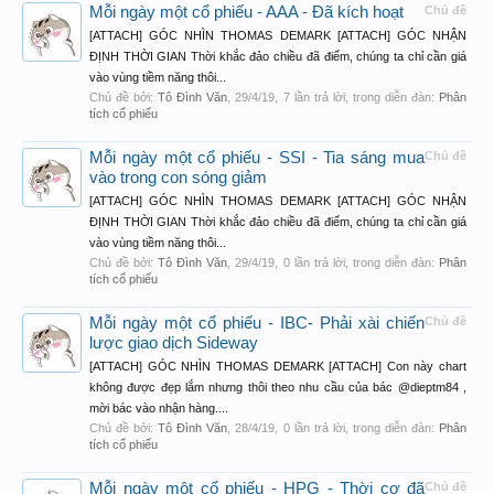
Mỗi ngày một cổ phiếu - AAA - Đã kích hoạt
Chủ đề
[ATTACH] GÓC NHÌN THOMAS DEMARK [ATTACH] GÓC NHẬN
ĐỊNH THỜI GIAN Thời khắc đảo chiều đã điểm, chúng ta chỉ cần giá
vào vùng tiềm năng thôi...
Chủ đề bởi:
Tô Đình Văn
,
29/4/19
, 7 lần trả lời, trong diễn đàn:
Phân
tích cổ phiếu
Mỗi ngày một cổ phiếu - SSI - Tia sáng mua
Chủ đề
vào trong con sóng giảm
[ATTACH] GÓC NHÌN THOMAS DEMARK [ATTACH] GÓC NHẬN
ĐỊNH THỜI GIAN Thời khắc đảo chiều đã điểm, chúng ta chỉ cần giá
vào vùng tiềm năng thôi...
Chủ đề bởi:
Tô Đình Văn
,
29/4/19
, 0 lần trả lời, trong diễn đàn:
Phân
tích cổ phiếu
Mỗi ngày một cổ phiếu - IBC- Phải xài chiến
Chủ đề
lược giao dịch Sideway
[ATTACH] GÓC NHÌN THOMAS DEMARK [ATTACH] Con này chart
không được đẹp lắm nhưng thôi theo nhu cầu của bác @dieptm84 ,
mời bác vào nhận hàng....
Chủ đề bởi:
Tô Đình Văn
,
28/4/19
, 0 lần trả lời, trong diễn đàn:
Phân
tích cổ phiếu
Mỗi ngày một cổ phiếu - HPG - Thời cơ đã
Chủ đề