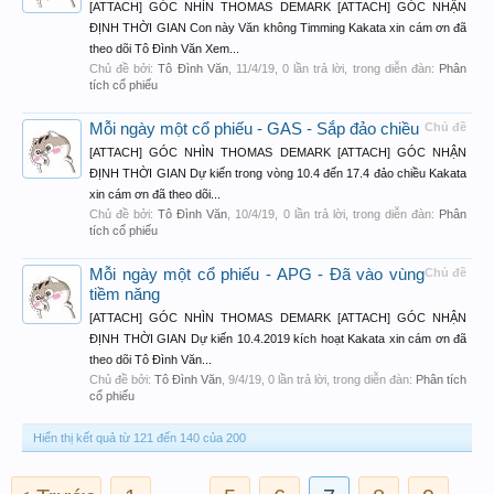
[ATTACH] GÓC NHÌN THOMAS DEMARK [ATTACH] GÓC NHẬN
ĐỊNH THỜI GIAN Con này Văn không Timming Kakata xin cám ơn đã
theo dõi Tô Đình Văn Xem...
Chủ đề bởi:
Tô Đình Văn
,
11/4/19
, 0 lần trả lời, trong diễn đàn:
Phân
tích cổ phiếu
Mỗi ngày một cổ phiếu - GAS - Sắp đảo chiều
Chủ đề
[ATTACH] GÓC NHÌN THOMAS DEMARK [ATTACH] GÓC NHẬN
ĐỊNH THỜI GIAN Dự kiến trong vòng 10.4 đến 17.4 đảo chiều Kakata
xin cám ơn đã theo dõi...
Chủ đề bởi:
Tô Đình Văn
,
10/4/19
, 0 lần trả lời, trong diễn đàn:
Phân
tích cổ phiếu
Mỗi ngày một cổ phiếu - APG - Đã vào vùng
Chủ đề
tiềm năng
[ATTACH] GÓC NHÌN THOMAS DEMARK [ATTACH] GÓC NHẬN
ĐỊNH THỜI GIAN Dự kiến 10.4.2019 kích hoạt Kakata xin cám ơn đã
theo dõi Tô Đình Văn...
Chủ đề bởi:
Tô Đình Văn
,
9/4/19
, 0 lần trả lời, trong diễn đàn:
Phân tích
cổ phiếu
Hiển thị kết quả từ 121 đến 140 của 200