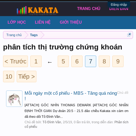
Đăng nhập
TRANG CHỦ
DIỄN ĐÀN
LỚP HỌC
LIÊN HỆ
GIỚI THIỆU
Trang chủ
Tags
phân tích thị trường chứng khoán
< Trước
1
←
5
6
7
8
9
10
Tiếp >
Mỗi ngày một cổ phiếu - MBS - Tăng quá nóng
Chủ đề
!
[ATTACH] GÓC NHÌN THOMAS DEMARK [ATTACH] GÓC NHẬN
ĐỊNH THỜI GIAN Dự đoán 20.5 - 21.5 đảo chiều Kakata xin cám ơn
đã theo dõi Tô Đình Văn...
Chủ đề bởi:
Tô Đình Văn
,
2/5/19
, 0 lần trả lời, trong diễn đàn:
Phân tích
cổ phiếu