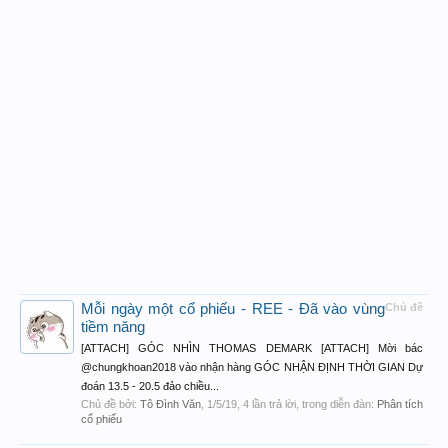
Mỗi ngày một cổ phiếu - REE - Đã vào vùng
Chủ đề
tiềm năng
[ATTACH] GÓC NHÌN THOMAS DEMARK [ATTACH] Mời bác
@chungkhoan2018 vào nhận hàng GÓC NHẬN ĐỊNH THỜI GIAN Dự
đoán 13.5 - 20.5 đảo chiều...
Chủ đề bởi:
Tô Đình Văn
,
1/5/19
, 4 lần trả lời, trong diễn đàn:
Phân tích
cổ phiếu