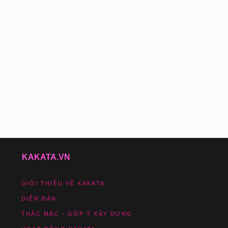
KAKATA.VN
GIỚI THIỆU VỀ KAKATA
DIỄN ĐÀN
THẮC MẮC - GÓP Ý XÂY DỰNG