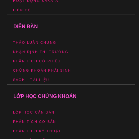
HOẠT ĐỘNG KAKATA
LIÊN HỆ
DIỄN ĐÀN
THẢO LUẬN CHUNG
NHẬN ĐỊNH THỊ TRƯỜNG
PHÂN TÍCH CỔ PHIẾU
CHỨNG KHOÁN PHÁI SINH
SÁCH - TÀI LIỆU
LỚP HỌC CHỨNG KHOÁN
LỚP HỌC CĂN BẢN
PHÂN TÍCH CƠ BẢN
PHÂN TÍCH KỸ THUẬT