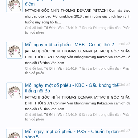
điểm
[ATTACH] GÓC NHÌN THOMAS DEMARK [ATTACH] Con này theo
nhu cầu của bác @chungkhoan2018 , mình cũng giải thích luôn tình
huống này sóng hồi lại...
Chủ đề bởi:
Tô Đình Văn
,
27/4/19
, 7 lần trả lời, trong diễn đàn:
Phân
tích cổ phiếu
Mỗi ngày một cổ phiếu - MBB - Cơ hội thứ 2
Chủ đề
[ATTACH] GÓC NHÌN THOMAS DEMARK [ATTACH] GÓC NHẬN
ĐỊNH THỜI GIAN Con này Văn không timming Kakata xin cám ơn đã
theo dõi Tô Đình Văn Xem...
Chủ đề bởi:
Tô Đình Văn
,
26/4/19
, 7 lần trả lời, trong diễn đàn:
Phân
tích cổ phiếu
Mỗi ngày một cổ phiếu - KBC - Gấu không thể
Chủ đề
thắng nổi Bò
[ATTACH] GÓC NHÌN THOMAS DEMARK [ATTACH] GÓC NHẬN
ĐỊNH THỜI GIAN Con này Văn không timming Kakata xin cám ơn đã
theo dõi Tô Đình Văn Xem...
Chủ đề bởi:
Tô Đình Văn
,
24/4/19
, 0 lần trả lời, trong diễn đàn:
Phân
tích cổ phiếu
Mỗi ngày một cổ phiếu - PXS - Chuẩn bị đón
Chủ đề
sóng 5