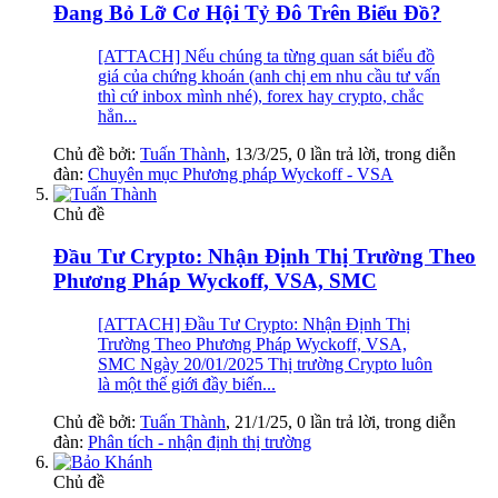
Đang Bỏ Lỡ Cơ Hội Tỷ Đô Trên Biểu Đồ?
[ATTACH] Nếu chúng ta từng quan sát biểu đồ
giá của chứng khoán (anh chị em nhu cầu tư vấn
thì cứ inbox mình nhé), forex hay crypto, chắc
hẳn...
Chủ đề bởi:
Tuấn Thành
,
13/3/25
, 0 lần trả lời, trong diễn
đàn:
Chuyên mục Phương pháp Wyckoff - VSA
Chủ đề
Đầu Tư Crypto: Nhận Định Thị Trường Theo
Phương Pháp Wyckoff, VSA, SMC
[ATTACH] Đầu Tư Crypto: Nhận Định Thị
Trường Theo Phương Pháp Wyckoff, VSA,
SMC Ngày 20/01/2025 Thị trường Crypto luôn
là một thế giới đầy biến...
Chủ đề bởi:
Tuấn Thành
,
21/1/25
, 0 lần trả lời, trong diễn
đàn:
Phân tích - nhận định thị trường
Chủ đề