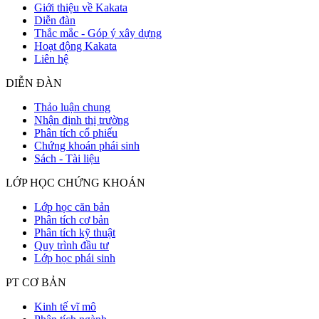
Giới thiệu về Kakata
Diễn đàn
Thắc mắc - Góp ý xây dựng
Hoạt động Kakata
Liên hệ
DIỄN ĐÀN
Thảo luận chung
Nhận định thị trường
Phân tích cổ phiếu
Chứng khoán phái sinh
Sách - Tài liệu
LỚP HỌC CHỨNG KHOÁN
Lớp học căn bản
Phân tích cơ bản
Phân tích kỹ thuật
Quy trình đầu tư
Lớp học phái sinh
PT CƠ BẢN
Kinh tế vĩ mô