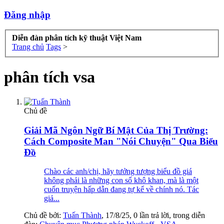
Đăng nhập
Diễn đàn phân tích kỹ thuật Việt Nam
Trang chủ
Tags
>
phân tích vsa
Chủ đề
Giải Mã Ngôn Ngữ Bí Mật Của Thị Trường:
Cách Composite Man "Nói Chuyện" Qua Biểu
Đồ
Chào các anh/chị, hãy tưởng tượng biểu đồ giá
không phải là những con số khô khan, mà là một
cuốn truyện hấp dẫn đang tự kể về chính nó. Tác
giả...
Chủ đề bởi:
Tuấn Thành
,
17/8/25
, 0 lần trả lời, trong diễn