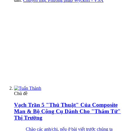
đàn:
Chuyên mục Phương pháp Wyckoff - VSA
Chủ đề
Vạch Trần 5 "Thủ Thuật" Của Composite
Man & Bộ Công Cụ Dành Cho "Thám Tử"
Thị Trường
Chào các anh/chị, nếu ở bài viết trước chúng ta