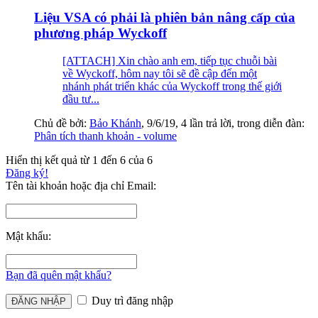
Liệu VSA có phải là phiên bản nâng cấp của
phương pháp Wyckoff
[ATTACH] Xin chào anh em, tiếp tục chuỗi bài
về Wyckoff, hôm nay tôi sẽ đề cập đến một
nhánh phát triển khác của Wyckoff trong thế giới
đầu tư...
Chủ đề bởi:
Bảo Khánh
,
9/6/19
, 4 lần trả lời, trong diễn đàn:
Phân tích thanh khoản - volume
Hiển thị kết quả từ 1 đến 6 của 6
Đăng ký!
Tên tài khoản hoặc địa chỉ Email:
Mật khẩu:
Bạn đã quên mật khẩu?
Duy trì đăng nhập