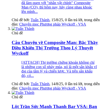
đã làm quen với "nhân vật chính" Composite
Man (CO), thì hôm nay, hãy cùng nhau khoác
lên mình...
Chủ đề bởi:
Tuấn Thành
,
15/8/25
, 0 lần trả lời, trong diễn
đàn:
Chuyên mục Phương pháp Wyckoff - VSA
Chủ đề
Câu Chuyện về Composite Man: Bậc Thầy
Điều Khiển Thị Trường Theo Lý Thuyết
Wyckoff
[ATTACH] Thị trường chứng khoán không chỉ
là những con số nhảy múa, nó là một sân khấu vĩ
đại của tâm lý và chiến lược. Và trên sân khấu
đó, có...
Chủ đề bởi:
Tuấn Thành
,
14/8/25
, 0 lần trả lời, trong diễn
đàn:
Chuyên mục Phương pháp Wyckoff - VSA
Chủ đề
Lột Trần Sức Mạnh Thanh Bar VSA: Bạn