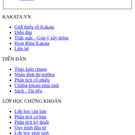
KAKATA.VN
Giới thiệu về Kakata
Diễn đàn
Thắc mắc - Góp ý xây dựng
Hoạt động Kakata
Liên hệ
DIỄN ĐÀN
Thảo luận chung
Nhận định thị trường
Phân tích cổ phiếu
Chứng khoán phái sinh
Sách - Tài liệu
LỚP HỌC CHỨNG KHOÁN
Lớp học căn bản
Phân tích cơ bản
Phân tích kỹ thuật
Quy trình đầu tư
Lớp học phái sinh