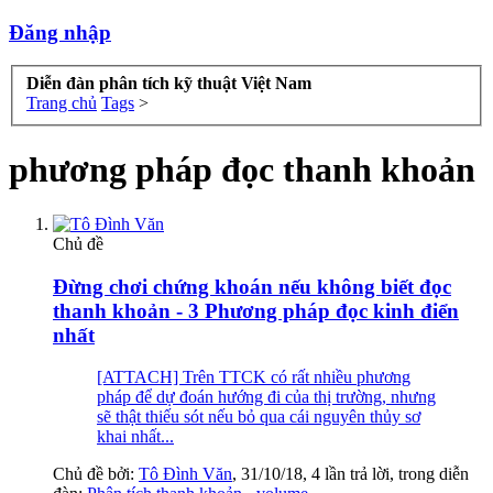
Đăng nhập
Diễn đàn phân tích kỹ thuật Việt Nam
Trang chủ
Tags
>
phương pháp đọc thanh khoản
Chủ đề
Đừng chơi chứng khoán nếu không biết đọc
thanh khoản - 3 Phương pháp đọc kinh điển
nhất
[ATTACH] Trên TTCK có rất nhiều phương
pháp để dự đoán hướng đi của thị trường, nhưng
sẽ thật thiếu sót nếu bỏ qua cái nguyên thủy sơ
khai nhất...
Chủ đề bởi:
Tô Đình Văn
,
31/10/18
, 4 lần trả lời, trong diễn