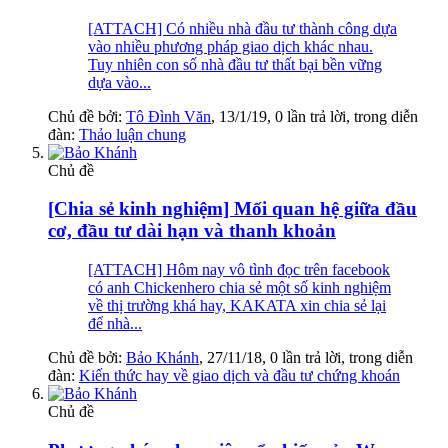
[ATTACH] Có nhiều nhà đầu tư thành công dựa
vào nhiều phương pháp giao dịch khác nhau.
Tuy nhiên con số nhà đầu tư thất bại bền vững
dựa vào...
Chủ đề bởi:
Tô Đình Văn
,
13/1/19
, 0 lần trả lời, trong diễn
đàn:
Thảo luận chung
Chủ đề
[Chia sẻ kinh nghiệm] Mối quan hệ giữa đầu
cơ, đầu tư dài hạn và thanh khoản
[ATTACH] Hôm nay vô tình đọc trên facebook
có anh Chickenhero chia sẻ một số kinh nghiệm
về thị trường khá hay, KAKATA xin chia sẻ lại
để nhà...
Chủ đề bởi:
Bảo Khánh
,
27/11/18
, 0 lần trả lời, trong diễn
đàn:
Kiến thức hay về giao dịch và đầu tư chứng khoán
Chủ đề