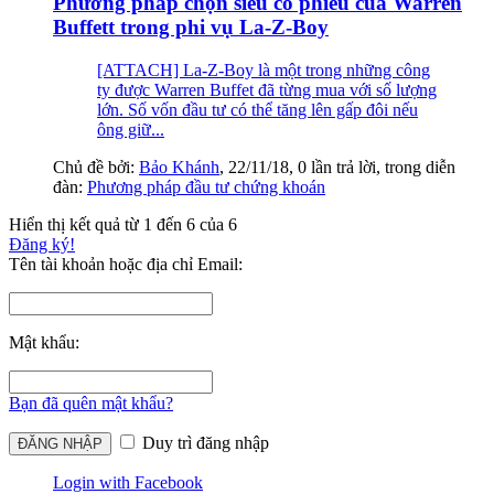
Phương pháp chọn siêu cổ phiếu của Warren
Buffett trong phi vụ La-Z-Boy
[ATTACH] La-Z-Boy là một trong những công
ty được Warren Buffet đã từng mua với số lượng
lớn. Số vốn đầu tư có thể tăng lên gấp đôi nếu
ông giữ...
Chủ đề bởi:
Bảo Khánh
,
22/11/18
, 0 lần trả lời, trong diễn
đàn:
Phương pháp đầu tư chứng khoán
Hiển thị kết quả từ 1 đến 6 của 6
Đăng ký!
Tên tài khoản hoặc địa chỉ Email:
Mật khẩu:
Bạn đã quên mật khẩu?
Duy trì đăng nhập
Login with Facebook