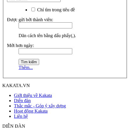
Chỉ tìm trong tiêu đề
Được gửi bởi thành viên:
Dãn cách tên bằng dấu phẩy(,).
Mới hơn ngày:
Thêm...
KAKATA.VN
Giới thiệu về Kakata
Diễn đàn
Thắc mắc - Góp ý xây dựng
Hoạt động Kakata
Liên hệ
DIỄN ĐÀN