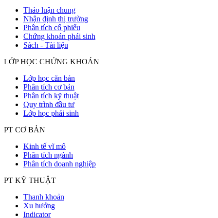
Thảo luận chung
Nhận định thị trường
Phân tích cổ phiếu
Chứng khoán phái sinh
Sách - Tài liệu
LỚP HỌC CHỨNG KHOÁN
Lớp học căn bản
Phân tích cơ bản
Phân tích kỹ thuật
Quy trình đầu tư
Lớp học phái sinh
PT CƠ BẢN
Kinh tế vĩ mô
Phân tích ngành
Phân tích doanh nghiệp
PT KỸ THUẬT
Thanh khoản
Xu hướng
Indicator