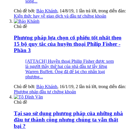
sóng...
Chủ đề bởi:
Bảo Khánh
,
14/8/19
, 1 lần trả lời, trong diễn đàn:
Kiến thức hay về giao dịch và đầu tư chứng khoán
Chủ đề
Phương pháp lựa chọn cổ phiếu tốt nhất theo
15 bộ quy tắc của huyền thoại Philip Fisher -
Phần 3
[ATTACH] Huyền thoại Philip Fisher được xem
là người thầy thứ hai của nhà đầu tư lẫy lừng
Warren Buffett. Ông đã để lại cho nhân loại
phương...
Chủ đề bởi:
Bảo Khánh
,
16/1/19
, 2 lần trả lời, trong diễn đàn:
Phương pháp đầu tư chứng khoán
Chủ đề
Tại sao sử dụng phương pháp của những nhà
đầu tư thành công nhưng chúng ta vẫn thất
bại ?