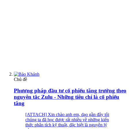
Chủ đề
Phương pháp đầu tư cổ phiếu tăng trưởng theo
nguyên tắc Zulu - Những tiêu chí là cổ phiếu
tăng
[ATTACH] Xin chào anh em, dạo gần đây tôi
chúng ta đã học được rất nhiều về những kiến
thức phân tích kỹ thuật, đặc biệt là nguyên lý