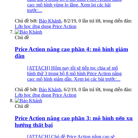
cao: mô hình vùng lo lắng. Xem lại các bài
trước:...
Chủ đề bởi:
Bảo Khánh
,
8/2/19
, 0 lần trả lời, trong diễn đàn:
Lớp học ứng dụng Price Action
Chủ đề
Price Action nâng cao phần 4: mô hình giảm
dần
[ATTACH] Hôm nay tôi sẽ tiếp tục chia sẻ mô
hình thứ 3 trong bộ 8 mô hình Price Action nâng
cao: mô hình giảm dần. Xem lại các bài trước:...
Chủ đề bởi:
Bảo Khánh
,
6/2/19
, 0 lần trả lời, trong diễn đàn:
Lớp học ứng dụng Price Action
Chủ đề
Price Action nâng cao phần 3: mô hình nến xu
hướng thất bại
[ATTACH] Chủ đề Price Action nâng cao sẽ