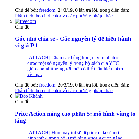
Chủ đề bởi:
freedom
,
24/3/19
, 0 lần trả lời, trong diễn đàn:
Phân tích theo indicator và các phương pháp khác
Chủ đề
Góc nhỏ chia sẻ - Các nguyên lý để hiểu hành
vi giá P.1
[ATTACH] Chào các bằng hữu, nay mình đọc
đươc một số nguyên lý trong bộ sách của YTC
giúp cho những người mới có thể thấu hiểu thêm
về thị...
Chủ đề bởi:
freedom
,
20/3/19
, 0 lần trả lời, trong diễn đàn:
Phân tích theo indicator và các phương pháp khác
Chủ đề
Price Action nâng cao phần 5: mô hình vùng lo
lắng
[ATTACH] Hôm nay tôi sẽ tiếp tục chia sẻ mô
hình thứ 4 trong bộ 8 mô hình Price Action nâng