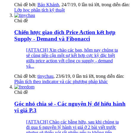
Chủ đề bởi:
Bảo Khánh
,
24/7/19
, 0 lần trả lời, trong diễn đàn:
Lớp học phân tích kỹ thuật
Chủ đề
Chiến lược giao dịch Price Action kết hợp
Supply - Demand và Fibonacci
[ATTACH] Xin chào các bạn, hôm nay chúng ta
sẽ cùng tiếp cận một sự kết hợp cực kỳ đặc biệt
giữa price action với công cụ supply - demand
và...
Chủ đề bởi:
tinychau
,
23/6/19
, 0 lần trả lời, trong diễn đàn:
Phân tích theo indicator và các phương pháp khác
Chủ đề
Góc nhỏ chia sẻ - Các nguyên lý để hiểu hành
vi giá P.3
[ATTACH] Chào các bằng hữu, sau khi chúng ta
đi qua 6 nguyên lý hành vi giá ở 2 bài viết trước
nhưng sẽ thiếu xót rất nhiều nếu ta không tiếp...