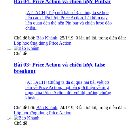
Bài 04: Price Action và chiến lược Pinbar
[ATTACH] Tiếp nối bài số 3, chúng ta sẽ học
tiếp các chiến lược Price Action, bài hôm nay
liên quan đến thế nến Pin bar và chiến lược đảo
chiều...
Chủ đề bởi:
Bảo Khánh
,
25/1/19
, 0 lần trả lời, trong diễn đàn:
Lớp học ứng dụng Price Action
Chủ đề
Bài 03: Price Action và chiến lược false
breakout
[ATTACH] Chúng ta đã đi qua hai bài viết cơ
bản về Price Action, một bài giới thiệu về ứng
dụng của Price Action đối với thị trường chứng
khoán,...
Chủ đề bởi:
Bảo Khánh
,
24/1/19
, 3 lần trả lời, trong diễn đàn:
Lớp học ứng dụng Price Action
Chủ đề