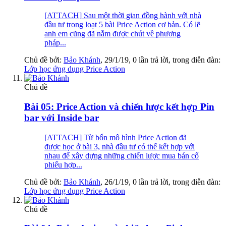
[ATTACH] Sau một thời gian đồng hành với nhà
đầu tư trong loạt 5 bài Price Action cơ bản. Có lẽ
anh em cũng đã nắm được chút về phương
pháp...
Chủ đề bởi:
Bảo Khánh
,
29/1/19
, 0 lần trả lời, trong diễn đàn:
Lớp học ứng dụng Price Action
Chủ đề
Bài 05: Price Action và chiến lược kết hợp Pin
bar với Inside bar
[ATTACH] Từ bốn mô hình Price Action đã
được học ở bài 3, nhà đầu tư có thể kết hợp với
nhau để xây dựng những chiến lược mua bán cổ
phiếu hợp...
Chủ đề bởi:
Bảo Khánh
,
26/1/19
, 0 lần trả lời, trong diễn đàn:
Lớp học ứng dụng Price Action
Chủ đề