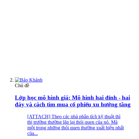
Chủ đề
Lớp học mô hình giá: Mô hình hai đỉnh - hai
đáy và cách tìm mua cổ phiếu xu hướng tăng
[ATTACH] Theo các nhà phân tích kỹ thuật thì
thị trường thường lặp lại thói quen của nó. Mà
một trong những thói quen thường xuất hiện nhất
của...