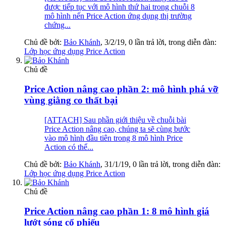
được tiếp tục với mô hình thứ hai trong chuỗi 8
mô hình nến Price Action ứng dụng thị trường
chứng...
Chủ đề bởi:
Bảo Khánh
,
3/2/19
, 0 lần trả lời, trong diễn đàn:
Lớp học ứng dụng Price Action
Chủ đề
Price Action nâng cao phần 2: mô hình phá vỡ
vùng giằng co thất bại
[ATTACH] Sau phần giới thiệu về chuỗi bài
Price Action nâng cao, chúng ta sẽ cùng bước
vào mô hình đầu tiên trong 8 mô hình Price
Action có thể...
Chủ đề bởi:
Bảo Khánh
,
31/1/19
, 0 lần trả lời, trong diễn đàn:
Lớp học ứng dụng Price Action
Chủ đề
Price Action nâng cao phần 1: 8 mô hình giá
lướt sóng cổ phiếu