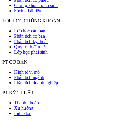
Phân tích cổ phiếu
Chứng khoán phái sinh
Sách - Tài liệu
LỚP HỌC CHỨNG KHOÁN
Lớp học căn bản
Phân tích cơ bản
Phân tích kỹ thuật
Quy trình đầu tư
Lớp học phái sinh
PT CƠ BẢN
Kinh tế vĩ mô
Phân tích ngành
Phân tích doanh nghiệp
PT KỸ THUẬT
Thanh khoản
Xu hướng
Indicator