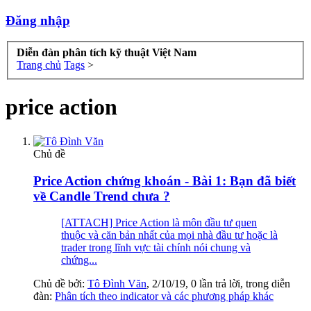
Đăng nhập
Diễn đàn phân tích kỹ thuật Việt Nam
Trang chủ
Tags
>
price action
Chủ đề
Price Action chứng khoán - Bài 1: Bạn đã biết
về Candle Trend chưa ?
[ATTACH] Price Action là môn đầu tư quen
thuộc và căn bản nhất của mọi nhà đầu tư hoặc là
trader trong lĩnh vực tài chính nói chung và
chứng...
Chủ đề bởi:
Tô Đình Văn
,
2/10/19
, 0 lần trả lời, trong diễn
đàn:
Phân tích theo indicator và các phương pháp khác