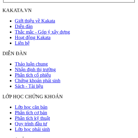
KAKATA.VN
Giới thiệu về Kakata
Diễn đàn
Thắc mắc - Góp ý xây dựng
Hoạt động Kakata
Liên hệ
DIỄN ĐÀN
Thảo luận chung
Nhận định thị trường
Phân tích cổ phiếu
Chứng khoán phái sinh
Sách - Tài liệu
LỚP HỌC CHỨNG KHOÁN
Lớp học căn bản
Phân tích cơ bản
Phân tích kỹ thuật
Quy trình đầu tư
Lớp học phái sinh