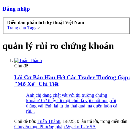
Đăng nhập
Diễn đàn phân tích kỹ thuật Việt Nam
Trang chủ
Tags
>
quản lý rủi ro chứng khoán
Chủ đề
Lỗi Cơ Bản Hầu Hết Các Trader Thường Gặp:
"Mổ Xẻ" Chi Tiết
Anh chị đang chật vật với thị trường chứng
khoán? Cứ thấy lời một chút là vội chốt non, rồi
thắng vài lệnh lại tự tin thái quá mà quên luôn cả
rủi...
Chủ đề bởi:
Tuấn Thành
,
1/8/25
, 0 lần trả lời, trong diễn đàn:
Chuyên mục Phương pháp Wyckoff - VSA