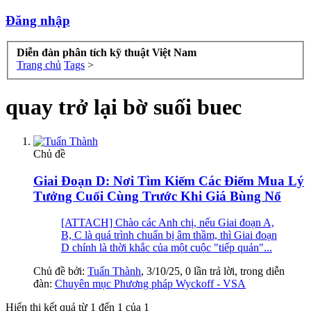
Đăng nhập
Diễn đàn phân tích kỹ thuật Việt Nam
Trang chủ
Tags
>
quay trở lại bờ suối buec
Chủ đề
Giai Đoạn D: Nơi Tìm Kiếm Các Điểm Mua Lý
Tưởng Cuối Cùng Trước Khi Giá Bùng Nổ
[ATTACH] Chào các Anh chị, nếu Giai đoạn A,
B, C là quá trình chuẩn bị âm thầm, thì Giai đoạn
D chính là thời khắc của một cuộc "tiếp quản"...
Chủ đề bởi:
Tuấn Thành
,
3/10/25
, 0 lần trả lời, trong diễn
đàn:
Chuyên mục Phương pháp Wyckoff - VSA
Hiển thị kết quả từ 1 đến 1 của 1