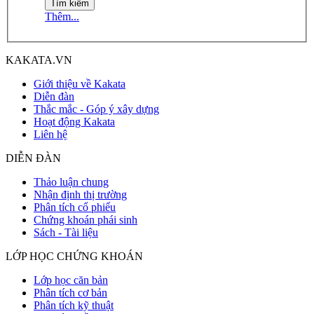
Thêm...
KAKATA.VN
Giới thiệu về Kakata
Diễn đàn
Thắc mắc - Góp ý xây dựng
Hoạt động Kakata
Liên hệ
DIỄN ĐÀN
Thảo luận chung
Nhận định thị trường
Phân tích cổ phiếu
Chứng khoán phái sinh
Sách - Tài liệu
LỚP HỌC CHỨNG KHOÁN
Lớp học căn bản
Phân tích cơ bản
Phân tích kỹ thuật