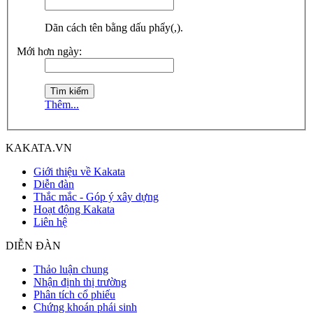
Dãn cách tên bằng dấu phẩy(,).
Mới hơn ngày:
Thêm...
KAKATA.VN
Giới thiệu về Kakata
Diễn đàn
Thắc mắc - Góp ý xây dựng
Hoạt động Kakata
Liên hệ
DIỄN ĐÀN
Thảo luận chung
Nhận định thị trường
Phân tích cổ phiếu
Chứng khoán phái sinh