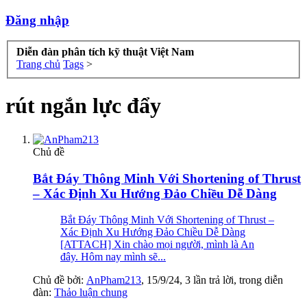
Đăng nhập
Diễn đàn phân tích kỹ thuật Việt Nam
Trang chủ
Tags
>
rút ngắn lực đẩy
Chủ đề
Bắt Đáy Thông Minh Với Shortening of Thrust
– Xác Định Xu Hướng Đảo Chiều Dễ Dàng
Bắt Đáy Thông Minh Với Shortening of Thrust –
Xác Định Xu Hướng Đảo Chiều Dễ Dàng
[ATTACH] Xin chào mọi người, mình là An
đây. Hôm nay mình sẽ...
Chủ đề bởi:
AnPham213
,
15/9/24
, 3 lần trả lời, trong diễn
đàn:
Thảo luận chung