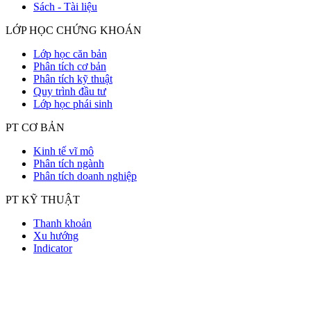
Sách - Tài liệu
LỚP HỌC CHỨNG KHOÁN
Lớp học căn bản
Phân tích cơ bản
Phân tích kỹ thuật
Quy trình đầu tư
Lớp học phái sinh
PT CƠ BẢN
Kinh tế vĩ mô
Phân tích ngành
Phân tích doanh nghiệp
PT KỸ THUẬT
Thanh khoản
Xu hướng
Indicator