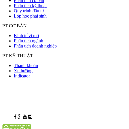
Phân tích cơ bản
Phân tích kỹ thuật
Quy trình đầu tư
Lớp học phái sinh
PT CƠ BẢN
Kinh tế vĩ mô
Phân tích ngành
Phân tích doanh nghiệp
PT KỸ THUẬT
Thanh khoản
Xu hướng
Indicator