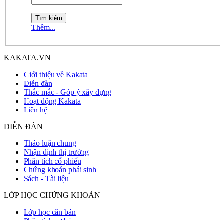
Thêm...
KAKATA.VN
Giới thiệu về Kakata
Diễn đàn
Thắc mắc - Góp ý xây dựng
Hoạt động Kakata
Liên hệ
DIỄN ĐÀN
Thảo luận chung
Nhận định thị trường
Phân tích cổ phiếu
Chứng khoán phái sinh
Sách - Tài liệu
LỚP HỌC CHỨNG KHOÁN
Lớp học căn bản