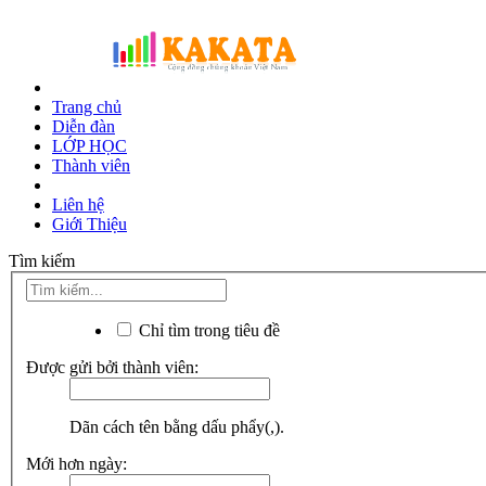
Trang chủ
Diễn đàn
LỚP HỌC
Thành viên
Liên hệ
Giới Thiệu
Tìm kiếm
Chỉ tìm trong tiêu đề
Được gửi bởi thành viên:
Dãn cách tên bằng dấu phẩy(,).
Mới hơn ngày: