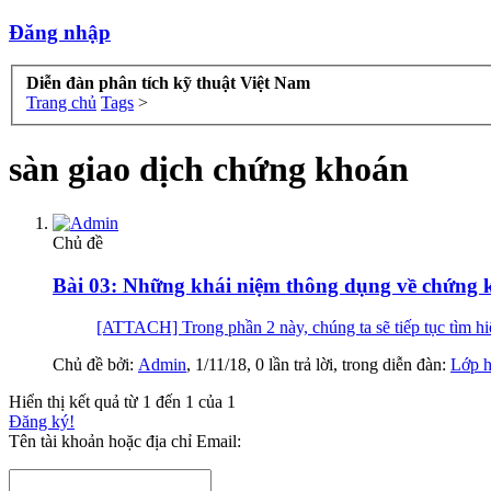
Đăng nhập
Diễn đàn phân tích kỹ thuật Việt Nam
Trang chủ
Tags
>
sàn giao dịch chứng khoán
Chủ đề
Bài 03: Những khái niệm thông dụng về chứng 
[ATTACH] Trong phần 2 này, chúng ta sẽ tiếp tục tìm 
Chủ đề bởi:
Admin
,
1/11/18
, 0 lần trả lời, trong diễn đàn:
Lớp h
Hiển thị kết quả từ 1 đến 1 của 1
Đăng ký!
Tên tài khoản hoặc địa chỉ Email: