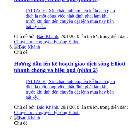
[ATTACH] Xin chào anh em, lên kế hoạch giao
dịch là một công việc nhất định phải làm khi
trước khi tính đến chuyện đặt lệnh mua hay bán
bất kỳ cổ...
Chủ đề bởi:
Bảo Khánh
,
29/1/20
, 0 lần trả lời, trong diễn đàn:
Chuyên mục nguyên lý sóng Elliott
Chủ đề
Hướng dẫn lên kế hoạch giao dịch sóng Elliott
nhanh chóng và hiệu quả (phần 2)
[ATTACH] Xin chào anh em, lên kế hoạch giao
dịch là một công việc nhất định phải làm khi
trước khi tính đến chuyện đặt lệnh mua hay bán
bất kỳ...
Chủ đề bởi:
Bảo Khánh
,
28/1/20
, 0 lần trả lời, trong diễn đàn:
Chuyên mục nguyên lý sóng Elliott
Chủ đề