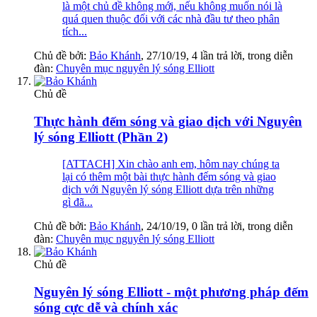
là một chủ đề không mới, nếu không muốn nói là
quá quen thuộc đối với các nhà đầu tư theo phân
tích...
Chủ đề bởi:
Bảo Khánh
,
27/10/19
, 4 lần trả lời, trong diễn
đàn:
Chuyên mục nguyên lý sóng Elliott
Chủ đề
Thực hành đếm sóng và giao dịch với Nguyên
lý sóng Elliott (Phần 2)
[ATTACH] Xin chào anh em, hôm nay chúng ta
lại có thêm một bài thực hành đếm sóng và giao
dịch với Nguyên lý sóng Elliott dựa trên những
gì đã...
Chủ đề bởi:
Bảo Khánh
,
24/10/19
, 0 lần trả lời, trong diễn
đàn:
Chuyên mục nguyên lý sóng Elliott
Chủ đề
Nguyên lý sóng Elliott - một phương pháp đếm
sóng cực dễ và chính xác