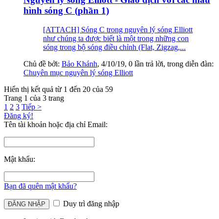
hình sóng C (phần 1)
[ATTACH] Sóng C trong nguyên lý sóng Elliott
như chúng ta được biết là một trong những con
sóng trong bộ sóng điều chỉnh (Flat, Zigzag,...
Chủ đề bởi:
Bảo Khánh
,
4/10/19
, 0 lần trả lời, trong diễn đàn:
Chuyên mục nguyên lý sóng Elliott
Hiển thị kết quả từ 1 đến 20 của 59
Trang 1 của 3 trang
1
2
3
Tiếp >
Đăng ký!
Tên tài khoản hoặc địa chỉ Email:
Mật khẩu:
Bạn đã quên mật khẩu?
Duy trì đăng nhập