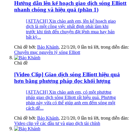
Hướng dẫn lên kế hoạch giao dịch sóng Elliott
nhanh chóng và hiệu quả (phần 1)
[ATTACH] Xin chào anh em, lên kế hoạch giao
dịch là một công việc nhất định phải làm khi
trước khi tính đến chuyện đặt lệnh mua hay bán
bất kỳ...
Chủ đề bởi:
Bảo Khánh
,
22/1/20
, 0 lần trả lời, trong diễn đàn:
Chuyên mục nguyên lý sóng Elliott
Chủ đề
[Video Clip] Giao dịch sóng Elliott hiệu quả
hơn bằng phương pháp đọc khối lượng
[ATTACH] Xin chào anh em, có một phương
pháp giao dịch sóng Elliott rất hiệu quả. Phương
pháp này vừa có thể giúp anh em đếm sóng một
cách dễ...
Chủ đề bởi:
Bảo Khánh
,
22/1/20
, 0 lần trả lời, trong diễn đàn:
Video clip về các đầu tư và giao dịch tài chính