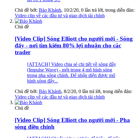
Chủ đề bởi:
Bảo Khánh
,
10/2/20
, 0 lần trả lời, trong diễn đàn:
Video clip về các đầu tư và giao dịch tài chính
Chủ đề
[Video Clip] Sóng Elliott cho người mới - Sóng
đẩy - nơi tìm kiếm 80% lợi nhuận cho các
trader
[ATTACH] Video chia sẻ chi tiết về sóng đẩy
(Impulse Wave) - một trong 4 mô hình sóng
trong pha sóng chính. Để nhận diện được mô
hình sóng đẩy...
Chủ đề bởi:
Bảo Khánh
,
8/2/20
, 0 lần trả lời, trong diễn đàn:
Video clip về các đầu tư và giao dịch tài chính
Chủ đề
[Video Clip] Sóng Elliott cho người mới - Pha
sóng điều chỉnh