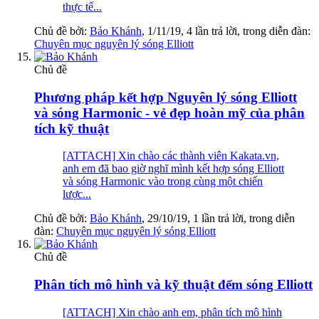
thực tế...
Chủ đề bởi:
Bảo Khánh
,
1/11/19
, 4 lần trả lời, trong diễn đàn:
Chuyên mục nguyên lý sóng Elliott
Chủ đề
Phương pháp kết hợp Nguyên lý sóng Elliott
và sóng Harmonic - vẻ đẹp hoàn mỹ của phân
tích kỹ thuật
[ATTACH] Xin chào các thành viên Kakata.vn,
anh em đã bao giờ nghĩ mình kết hợp sóng Elliott
và sóng Harmonic vào trong cùng một chiến
lược...
Chủ đề bởi:
Bảo Khánh
,
29/10/19
, 1 lần trả lời, trong diễn
đàn:
Chuyên mục nguyên lý sóng Elliott
Chủ đề
Phân tích mô hình và kỹ thuật đếm sóng Elliott
[ATTACH] Xin chào anh em, phân tích mô hình