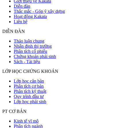
Giới thiệu về Kakata
Diễn đàn
Thắc mắc - Góp ý xây dựng
Hoạt động Kakata
Liên hệ
DIỄN ĐÀN
Thảo luận chung
Nhận định thị trường
Phân tích cổ phiếu
Chứng khoán phái sinh
Sách - Tài liệu
LỚP HỌC CHỨNG KHOÁN
Lớp học căn bản
Phân tích cơ bản
Phân tích kỹ thuật
Quy trình đầu tư
Lớp học phái sinh
PT CƠ BẢN
Kinh tế vĩ mô
Phân tích ngành