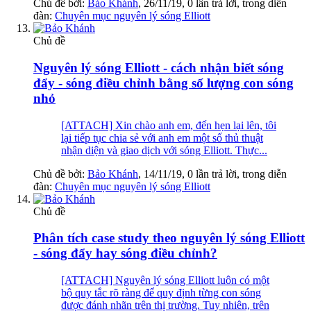
Chủ đề bởi:
Bảo Khánh
,
26/11/19
, 0 lần trả lời, trong diễn
đàn:
Chuyên mục nguyên lý sóng Elliott
Chủ đề
Nguyên lý sóng Elliott - cách nhận biết sóng
đẩy - sóng điều chỉnh bằng số lượng con sóng
nhỏ
[ATTACH] Xin chào anh em, đến hẹn lại lên, tôi
lại tiếp tục chia sẻ với anh em một số thủ thuật
nhận diện và giao dịch với sóng Elliott. Thực...
Chủ đề bởi:
Bảo Khánh
,
14/11/19
, 0 lần trả lời, trong diễn
đàn:
Chuyên mục nguyên lý sóng Elliott
Chủ đề
Phân tích case study theo nguyên lý sóng Elliott
- sóng đẩy hay sóng điều chỉnh?
[ATTACH] Nguyên lý sóng Elliott luôn có một
bộ quy tắc rõ ràng để quy định từng con sóng
được đánh nhãn trên thị trường. Tuy nhiên, trên