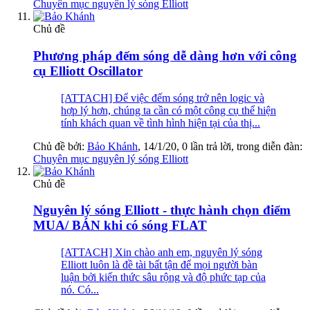
Chuyên mục nguyên lý sóng Elliott
Chủ đề
Phương pháp đếm sóng dễ dàng hơn với công
cụ Elliott Oscillator
[ATTACH] Để việc đếm sóng trở nên logic và
hợp lý hơn, chúng ta cần có một công cụ thể hiện
tính khách quan về tình hình hiện tại của thị...
Chủ đề bởi:
Bảo Khánh
,
14/1/20
, 0 lần trả lời, trong diễn đàn:
Chuyên mục nguyên lý sóng Elliott
Chủ đề
Nguyên lý sóng Elliott - thực hành chọn điểm
MUA/ BÁN khi có sóng FLAT
[ATTACH] Xin chào anh em, nguyên lý sóng
Elliott luôn là đề tài bất tận để mọi người bàn
luận bởi kiến thức sâu rộng và độ phức tạp của
nó. Có...