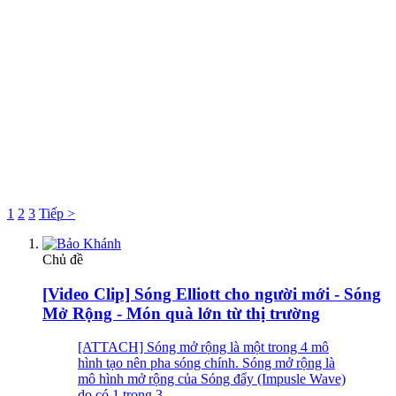
1
2
3
Tiếp >
Chủ đề
[Video Clip] Sóng Elliott cho người mới - Sóng
Mở Rộng - Món quà lớn từ thị trường
[ATTACH] Sóng mở rộng là một trong 4 mô
hình tạo nên pha sóng chính. Sóng mở rộng là
mô hình mở rộng của Sóng đẩy (Impusle Wave)
do có 1 trong 3...