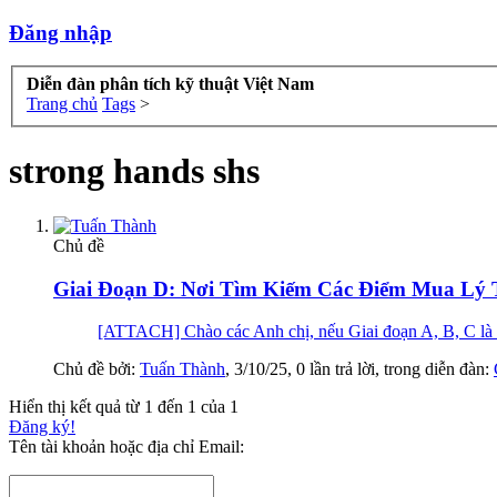
Đăng nhập
Diễn đàn phân tích kỹ thuật Việt Nam
Trang chủ
Tags
>
strong hands shs
Chủ đề
Giai Đoạn D: Nơi Tìm Kiếm Các Điểm Mua Lý 
[ATTACH] Chào các Anh chị, nếu Giai đoạn A, B, C là qu
Chủ đề bởi:
Tuấn Thành
,
3/10/25
, 0 lần trả lời, trong diễn đàn:
Hiển thị kết quả từ 1 đến 1 của 1
Đăng ký!
Tên tài khoản hoặc địa chỉ Email: