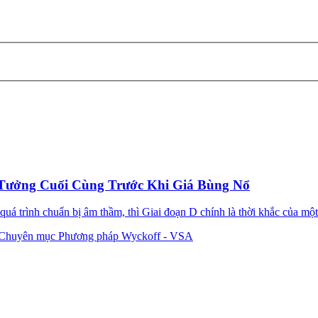
Tưởng Cuối Cùng Trước Khi Giá Bùng Nổ
á trình chuẩn bị âm thầm, thì Giai đoạn D chính là thời khắc của một 
Chuyên mục Phương pháp Wyckoff - VSA