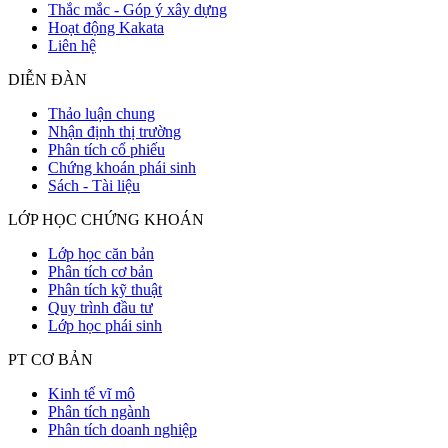
Thắc mắc - Góp ý xây dựng
Hoạt động Kakata
Liên hệ
DIỄN ĐÀN
Thảo luận chung
Nhận định thị trường
Phân tích cổ phiếu
Chứng khoán phái sinh
Sách - Tài liệu
LỚP HỌC CHỨNG KHOÁN
Lớp học căn bản
Phân tích cơ bản
Phân tích kỹ thuật
Quy trình đầu tư
Lớp học phái sinh
PT CƠ BẢN
Kinh tế vĩ mô
Phân tích ngành
Phân tích doanh nghiệp