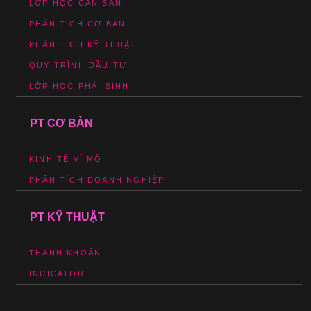
LỚP HỌC CĂN BẢN
PHÂN TÍCH CƠ BẢN
PHÂN TÍCH KỸ THUẬT
QUY TRÌNH ĐẦU TƯ
LỚP HỌC PHÁI SINH
PT CƠ BẢN
KINH TẾ VĨ MÔ
PHÂN TÍCH DOANH NGHIỆP
PT KỸ THUẬT
THANH KHOẢN
INDICATOR