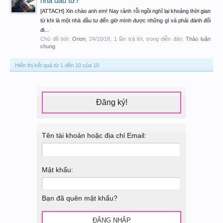
nhà đầu tư?
[ATTACH] Xin chào anh em! Nay rảnh rỗi ngồi nghĩ lại khoảng thời gian
từ khi là một nhà đầu tư đến giờ mình được những gì và phải đánh đổi
đi...
Chủ đề bởi:
Orion
,
24/10/18
, 1 lần trả lời, trong diễn đàn:
Thảo luận
chung
Hiển thị kết quả từ 1 đến 10 của 10
Đăng ký!
Tên tài khoản hoặc địa chỉ Email:
Mật khẩu:
Bạn đã quên mật khẩu?