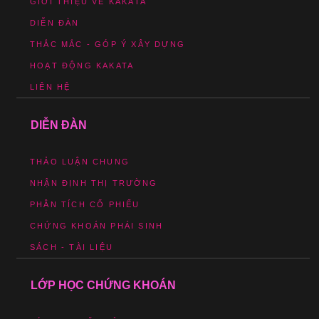
GIỚI THIỆU VỀ KAKATA
DIỄN ĐÀN
THẮC MẮC - GÓP Ý XÂY DỰNG
HOẠT ĐỘNG KAKATA
LIÊN HỆ
DIỄN ĐÀN
THẢO LUẬN CHUNG
NHẬN ĐỊNH THỊ TRƯỜNG
PHÂN TÍCH CỔ PHIẾU
CHỨNG KHOÁN PHÁI SINH
SÁCH - TÀI LIỆU
LỚP HỌC CHỨNG KHOÁN