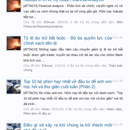
[ATTACH] Financial analysis - Phân tích tài chính, cái tên nghe có vẻ
cao siêu xa cách nhưng thật sự lại vô cùng gần gũi. Hôm nay Kakata
tiếp tục...
Chủ đề bởi:
Erikvan
,
18/5/19
, 0 lần trả lời, trong diễn đàn:
Môn
Financial Reporting Analysis
Tỷ lệ dự trữ bắt buộc - Bộ ba quyền lực của
Chủ đề
chính sách tiền tệ
[ATTACH] Những ngày đầu năm câu chuyện giảm tỷ lệ dự trữ bắt
buộc được giới trader truyền tai nhau với đà lan tỏa cho nhóm Bank
khá tích cực....
Chủ đề bởi:
Erikvan
,
14/2/19
, 0 lần trả lời, trong diễn đàn:
Thảo luận
chung
Top 10 bộ phim hay nhất về đầu tư để anh em
Chủ đề
học hỏi và thư giãn cuối tuần (Phần 2)
[ATTACH] Xin chào anh em. Hôm nay tôi tiếp tục với danh sách: "Top
10 bộ phim hay nhất về đầu tư để anh em học hỏi và thư giãn" mà tôi
đã trình...
Chủ đề bởi:
Orion
,
25/11/18
, 0 lần trả lời, trong diễn đàn:
Video clips,
Phim ảnh về đầu tư
Điều gì sẽ xảy ra khi chúng ta trở thành một
Chủ đề