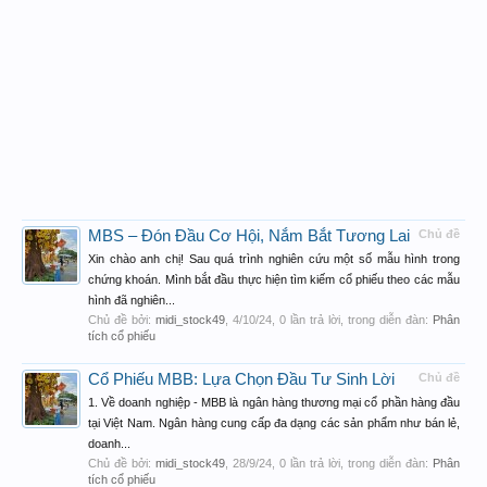
MBS – Đón Đầu Cơ Hội, Nắm Bắt Tương Lai
Chủ đề
Xin chào anh chị! Sau quá trình nghiên cứu một số mẫu hình trong
chứng khoán. Mình bắt đầu thực hiện tìm kiếm cổ phiếu theo các mẫu
hình đã nghiên...
Chủ đề bởi:
midi_stock49
,
4/10/24
, 0 lần trả lời, trong diễn đàn:
Phân
tích cổ phiếu
Cổ Phiếu MBB: Lựa Chọn Đầu Tư Sinh Lời
Chủ đề
1. Về doanh nghiệp - MBB là ngân hàng thương mại cổ phần hàng đầu
tại Việt Nam. Ngân hàng cung cấp đa dạng các sản phẩm như bán lẻ,
doanh...
Chủ đề bởi:
midi_stock49
,
28/9/24
, 0 lần trả lời, trong diễn đàn:
Phân
tích cổ phiếu