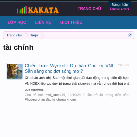
Đăng nhập
TRANG CHỦ
DIỄN ĐÀN
LỚP HỌC
LIÊN HỆ
GIỚI THIỆU
Trang chủ
Tags
tài chính
Chiến lược Wyckoff: Dự báo Chu kỳ VNI –
Chủ đề
Sẵn sàng cho đợt sóng mới?
Xin chào anh chị! Sau một thời gian dài dao động trong biên độ hẹp,
VNINDEX tiếp tục duy trì trạng thái sideway mà vẫn chưa thể bứt phá
qua ngưỡng...
Chủ đề bởi:
midi_stock49
,
12/10/24
, 0 lần trả lời, trong diễn đàn:
Phương pháp đầu tư chứng khoán