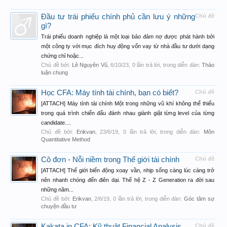
Đầu tư trái phiếu chính phủ cần lưu ý những
Chủ đề
gì?
Trái phiếu doanh nghiệp là một loại bảo đảm nợ được phát hành bởi
một công ty với mục đích huy động vốn vay từ nhà đầu tư dưới dạng
chứng chỉ hoặc...
Chủ đề bởi:
Lê Nguyên Vũ
,
6/10/23
, 0 lần trả lời, trong diễn đàn:
Thảo
luận chung
Học CFA: Máy tính tài chính, bạn có biết?
Chủ đề
[ATTACH] Máy tính tài chính Một trong những vũ khí không thể thiếu
trong quá trình chiến đấu đánh nhau giành giật từng level của từng
candidate....
Chủ đề bởi:
Erikvan
,
23/6/19
, 0 lần trả lời, trong diễn đàn:
Môn
Quantitative Method
Cô đơn - Nỗi niềm trong Thế giới tài chính
Chủ đề
[ATTACH] Thế giới biến động xoay vần, nhịp sống càng lúc càng trở
nên nhanh chóng đến điên dại. Thế hệ Z - Z Generation ra đời sau
những năm...
Chủ đề bởi:
Erikvan
,
2/6/19
, 0 lần trả lời, trong diễn đàn:
Góc tâm sự
chuyện đầu tư
Kakata in CFA: Kỹ thuật Financial Analysis
Chủ đề