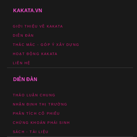
KAKATA.VN
GIỚI THIỆU VỀ KAKATA
DIỄN ĐÀN
THẮC MẮC - GÓP Ý XÂY DỰNG
HOẠT ĐỘNG KAKATA
LIÊN HỆ
DIỄN ĐÀN
THẢO LUẬN CHUNG
NHẬN ĐỊNH THỊ TRƯỜNG
PHÂN TÍCH CỔ PHIẾU
CHỨNG KHOÁN PHÁI SINH
SÁCH - TÀI LIỆU