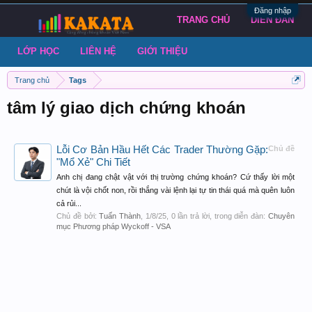
Đăng nhập
TRANG CHỦ
DIỄN ĐÀN
LỚP HỌC
LIÊN HỆ
GIỚI THIỆU
Trang chủ
Tags
tâm lý giao dịch chứng khoán
Lỗi Cơ Bản Hầu Hết Các Trader Thường Gặp:
Chủ đề
"Mổ Xẻ" Chi Tiết
Anh chị đang chật vật với thị trường chứng khoán? Cứ thấy lời một
chút là vội chốt non, rồi thắng vài lệnh lại tự tin thái quá mà quên luôn
cả rủi...
Chủ đề bởi:
Tuấn Thành
,
1/8/25
, 0 lần trả lời, trong diễn đàn:
Chuyên
mục Phương pháp Wyckoff - VSA