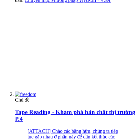
đàn:
Chuyên mục Phương pháp Wyckoff - VSA
Chủ đề
Tape Reading - Khám phá bản chất thị trường
P.4
[ATTACH] Chào các bằng hữu, chúng ta tiếp
tục gặp nhau ở phần này để dần kết thúc các