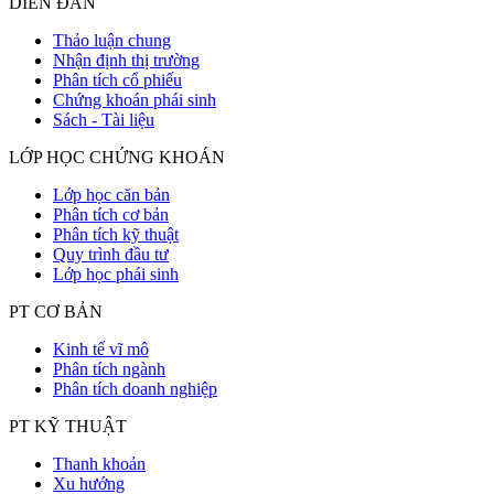
DIỄN ĐÀN
Thảo luận chung
Nhận định thị trường
Phân tích cổ phiếu
Chứng khoán phái sinh
Sách - Tài liệu
LỚP HỌC CHỨNG KHOÁN
Lớp học căn bản
Phân tích cơ bản
Phân tích kỹ thuật
Quy trình đầu tư
Lớp học phái sinh
PT CƠ BẢN
Kinh tế vĩ mô
Phân tích ngành
Phân tích doanh nghiệp
PT KỸ THUẬT
Thanh khoản
Xu hướng