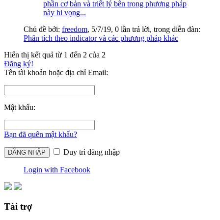
phần cơ bản và triết lý bên trong phương pháp
này hi vọng...
Chủ đề bởi:
freedom
,
5/7/19
, 0 lần trả lời, trong diễn đàn:
Phân tích theo indicator và các phương pháp khác
Hiển thị kết quả từ 1 đến 2 của 2
Đăng ký!
Tên tài khoản hoặc địa chỉ Email:
Mật khẩu:
Bạn đã quên mật khẩu?
Duy trì đăng nhập
Login with Facebook
Tài trợ