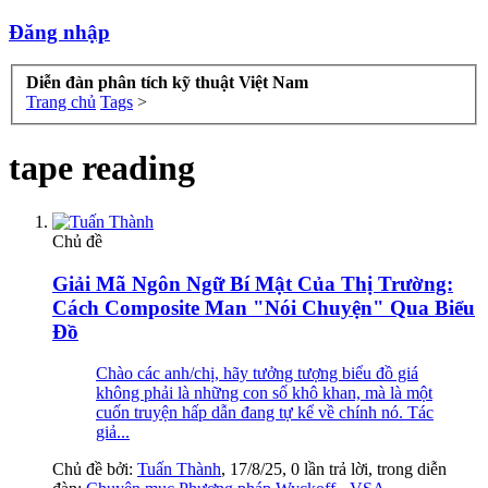
Đăng nhập
Diễn đàn phân tích kỹ thuật Việt Nam
Trang chủ
Tags
>
tape reading
Chủ đề
Giải Mã Ngôn Ngữ Bí Mật Của Thị Trường:
Cách Composite Man "Nói Chuyện" Qua Biểu
Đồ
Chào các anh/chị, hãy tưởng tượng biểu đồ giá
không phải là những con số khô khan, mà là một
cuốn truyện hấp dẫn đang tự kể về chính nó. Tác
giả...
Chủ đề bởi:
Tuấn Thành
,
17/8/25
, 0 lần trả lời, trong diễn