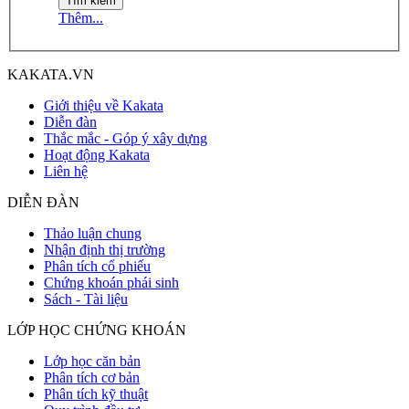
Thêm...
KAKATA.VN
Giới thiệu về Kakata
Diễn đàn
Thắc mắc - Góp ý xây dựng
Hoạt động Kakata
Liên hệ
DIỄN ĐÀN
Thảo luận chung
Nhận định thị trường
Phân tích cổ phiếu
Chứng khoán phái sinh
Sách - Tài liệu
LỚP HỌC CHỨNG KHOÁN
Lớp học căn bản
Phân tích cơ bản
Phân tích kỹ thuật