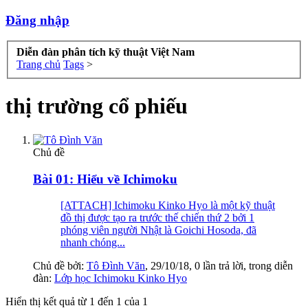
Đăng nhập
Diễn đàn phân tích kỹ thuật Việt Nam
Trang chủ
Tags
>
thị trường cổ phiếu
Chủ đề
Bài 01: Hiểu về Ichimoku
[ATTACH] Ichimoku Kinko Hyo là một kỹ thuật
đồ thị được tạo ra trước thế chiến thứ 2 bởi 1
phóng viên người Nhật là Goichi Hosoda, đã
nhanh chóng...
Chủ đề bởi:
Tô Đình Văn
,
29/10/18
, 0 lần trả lời, trong diễn
đàn:
Lớp học Ichimoku Kinko Hyo
Hiển thị kết quả từ 1 đến 1 của 1