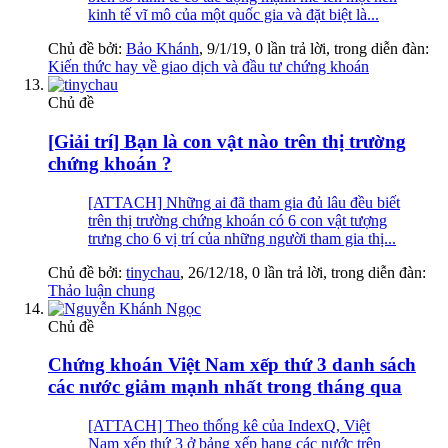
kinh tế vĩ mô của một quốc gia và đặt biệt là...
Chủ đề bởi:
Bảo Khánh
,
9/1/19
, 0 lần trả lời, trong diễn đàn:
Kiến thức hay về giao dịch và đầu tư chứng khoán
Chủ đề
[Giải trí] Bạn là con vật nào trên thị trường
chứng khoán ?
[ATTACH] Những ai đã tham gia đủ lâu đều biết
trên thị trường chứng khoán có 6 con vật tượng
trưng cho 6 vị trí của những người tham gia thị...
Chủ đề bởi:
tinychau
,
26/12/18
, 0 lần trả lời, trong diễn đàn:
Thảo luận chung
Chủ đề
Chứng khoán Việt Nam xếp thứ 3 danh sách
các nước giảm mạnh nhất trong tháng qua
[ATTACH] Theo thống kê của IndexQ, Việt
Nam xếp thứ 3 ở bảng xếp hạng các nước trên