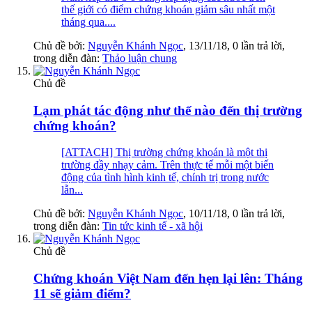
thế giới có điểm chứng khoán giảm sâu nhất một
tháng qua....
Chủ đề bởi:
Nguyễn Khánh Ngọc
,
13/11/18
, 0 lần trả lời,
trong diễn đàn:
Thảo luận chung
Chủ đề
Lạm phát tác động như thế nào đến thị trường
chứng khoán?
[ATTACH] Thị trường chứng khoán là một thị
trường đầy nhạy cảm. Trên thực tế mỗi một biến
động của tình hình kinh tế, chính trị trong nước
lẫn...
Chủ đề bởi:
Nguyễn Khánh Ngọc
,
10/11/18
, 0 lần trả lời,
trong diễn đàn:
Tin tức kinh tế - xã hội
Chủ đề
Chứng khoán Việt Nam đến hẹn lại lên: Tháng
11 sẽ giảm điểm?