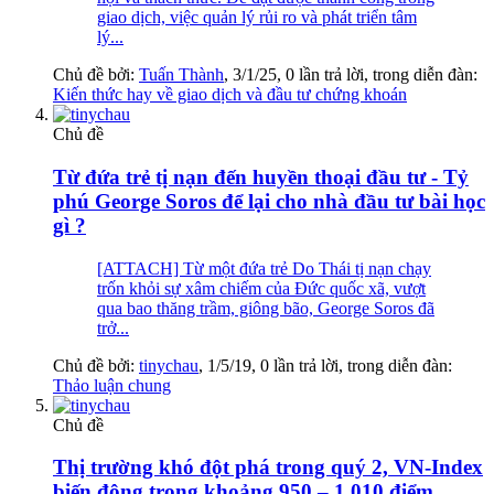
giao dịch, việc quản lý rủi ro và phát triển tâm
lý...
Chủ đề bởi:
Tuấn Thành
,
3/1/25
, 0 lần trả lời, trong diễn đàn:
Kiến thức hay về giao dịch và đầu tư chứng khoán
Chủ đề
Từ đứa trẻ tị nạn đến huyền thoại đầu tư - Tỷ
phú George Soros để lại cho nhà đầu tư bài học
gì ?
[ATTACH] Từ một đứa trẻ Do Thái tị nạn chạy
trốn khỏi sự xâm chiếm của Đức quốc xã, vượt
qua bao thăng trầm, giông bão, George Soros đã
trở...
Chủ đề bởi:
tinychau
,
1/5/19
, 0 lần trả lời, trong diễn đàn:
Thảo luận chung
Chủ đề
Thị trường khó đột phá trong quý 2, VN-Index
biến động trong khoảng 950 – 1.010 điểm