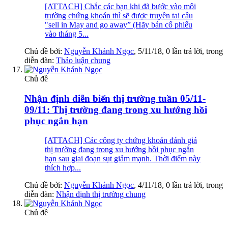
[ATTACH] Chắc các bạn khi đã bước vào môi
trường chứng khoán thì sẽ được truyền tai câu
"sell in May and go away” (Hãy bán cổ phiếu
vào tháng 5...
Chủ đề bởi:
Nguyễn Khánh Ngọc
,
5/11/18
, 0 lần trả lời, trong
diễn đàn:
Thảo luận chung
Chủ đề
Nhận định diễn biến thị trường tuần 05/11-
09/11: Thị trường đang trong xu hướng hồi
phục ngắn hạn
[ATTACH] Các công ty chứng khoán đánh giá
thị trường đang trong xu hướng hồi phục ngắn
hạn sau giai đoạn sụt giảm mạnh. Thời điểm này
thích hợp...
Chủ đề bởi:
Nguyễn Khánh Ngọc
,
4/11/18
, 0 lần trả lời, trong
diễn đàn:
Nhận định thị trường chung
Chủ đề