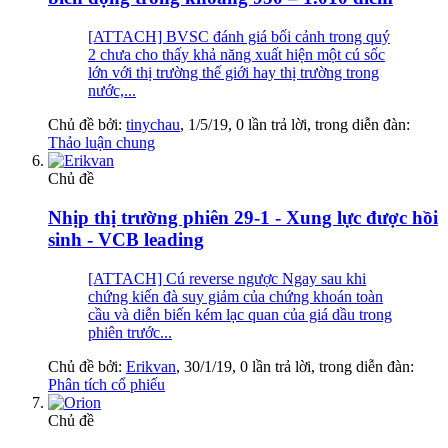
[ATTACH] BVSC đánh giá bối cảnh trong quý
2 chưa cho thấy khả năng xuất hiện một cú sốc
lớn với thị trường thế giới hay thị trường trong
nước,...
Chủ đề bởi:
tinychau
,
1/5/19
, 0 lần trả lời, trong diễn đàn:
Thảo luận chung
Chủ đề
Nhịp thị trường phiên 29-1 - Xung lực được hồi
sinh - VCB leading
[ATTACH] Cú reverse ngược Ngay sau khi
chứng kiến đà suy giảm của chứng khoán toàn
cầu và diễn biến kém lạc quan của giá dầu trong
phiên trước...
Chủ đề bởi:
Erikvan
,
30/1/19
, 0 lần trả lời, trong diễn đàn:
Phân tích cổ phiếu
Chủ đề