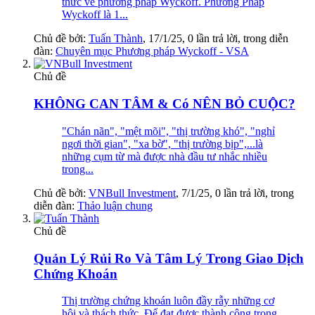
thức về phương pháp Wyckoff. Phương Pháp
Wyckoff là 1...
Chủ đề bởi:
Tuấn Thành
,
17/1/25
, 0 lần trả lời, trong diễn
đàn:
Chuyên mục Phương pháp Wyckoff - VSA
Chủ đề
KHÔNG CAN TÂM & Có NÊN BỎ CUỘC?
"Chán nãn", "mệt mõi", "thị trường khó", "nghỉ
ngơi thời gian", "xa bờ", "thị trường bịp",...là
những cụm từ mà được nhà đầu tư nhắc nhiều
trong...
Chủ đề bởi:
VNBull Investment
,
7/1/25
, 0 lần trả lời, trong
diễn đàn:
Thảo luận chung
Chủ đề
Quản Lý Rủi Ro Và Tâm Lý Trong Giao Dịch
Chứng Khoán
Thị trường chứng khoán luôn đầy rẫy những cơ
hội và thách thức. Để đạt được thành công trong