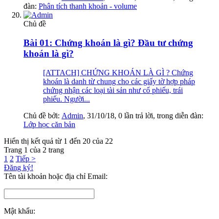
đàn:
Phân tích thanh khoản - volume
Chủ đề
Bài 01: Chứng khoán là gì? Đầu tư chứng
khoán là gì?
[ATTACH] CHỨNG KHOÁN LÀ GÌ ? Chứng
khoán là danh từ chung cho các giấy tờ hợp pháp
chứng nhận các loại tài sản như cổ phiếu, trái
phiếu. Người...
Chủ đề bởi:
Admin
,
31/10/18
, 0 lần trả lời, trong diễn đàn:
Lớp học căn bản
Hiển thị kết quả từ 1 đến 20 của 22
Trang 1 của 2 trang
1
2
Tiếp >
Đăng ký!
Tên tài khoản hoặc địa chỉ Email:
Mật khẩu: