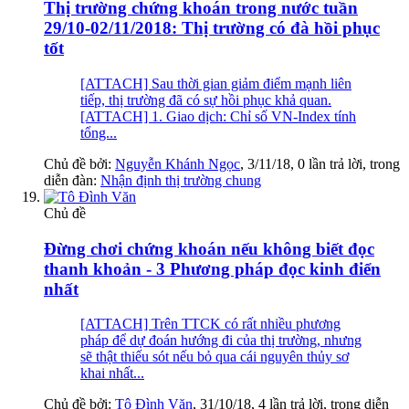
Thị trường chứng khoán trong nước tuần
29/10-02/11/2018: Thị trường có đà hồi phục
tốt
[ATTACH] Sau thời gian giảm điểm mạnh liên
tiếp, thị trường đã có sự hồi phục khả quan.
[ATTACH] 1. Giao dịch: Chỉ số VN-Index tính
tổng...
Chủ đề bởi:
Nguyễn Khánh Ngọc
,
3/11/18
, 0 lần trả lời, trong
diễn đàn:
Nhận định thị trường chung
Chủ đề
Đừng chơi chứng khoán nếu không biết đọc
thanh khoản - 3 Phương pháp đọc kinh điển
nhất
[ATTACH] Trên TTCK có rất nhiều phương
pháp để dự đoán hướng đi của thị trường, nhưng
sẽ thật thiếu sót nếu bỏ qua cái nguyên thủy sơ
khai nhất...
Chủ đề bởi:
Tô Đình Văn
,
31/10/18
, 4 lần trả lời, trong diễn