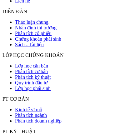
Liên hệ
DIỄN ĐÀN
Thảo luận chung
Nhận định thị trường
Phân tích cổ phiếu
Chứng khoán phái sinh
Sách - Tài liệu
LỚP HỌC CHỨNG KHOÁN
Lớp học căn bản
Phân tích cơ bản
Phân tích kỹ thuật
Quy trình đầu tư
Lớp học phái sinh
PT CƠ BẢN
Kinh tế vĩ mô
Phân tích ngành
Phân tích doanh nghiệp
PT KỸ THUẬT