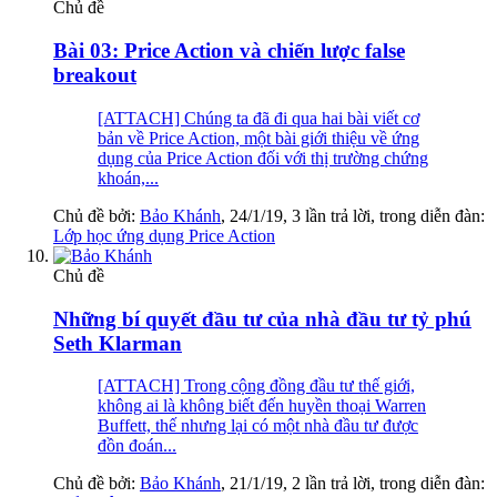
Chủ đề
Bài 03: Price Action và chiến lược false
breakout
[ATTACH] Chúng ta đã đi qua hai bài viết cơ
bản về Price Action, một bài giới thiệu về ứng
dụng của Price Action đối với thị trường chứng
khoán,...
Chủ đề bởi:
Bảo Khánh
,
24/1/19
, 3 lần trả lời, trong diễn đàn:
Lớp học ứng dụng Price Action
Chủ đề
Những bí quyết đầu tư của nhà đầu tư tỷ phú
Seth Klarman
[ATTACH] Trong cộng đồng đầu tư thế giới,
không ai là không biết đến huyền thoại Warren
Buffett, thế nhưng lại có một nhà đầu tư được
đồn đoán...
Chủ đề bởi:
Bảo Khánh
,
21/1/19
, 2 lần trả lời, trong diễn đàn: