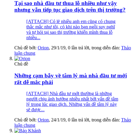
Tại sao nhà đầu tư thua lỗ nhiều như vậy
nhưng vẫn tiếp tục giao dịch trên thị trường?
[ATTACH] Có lẽ nhiều anh em cũng có chung
thắc mắc như tôi, có khi nào bạn ngồi suy nghĩ
và tự hỏi tại sao thị trường khiến mình thua lỗ
nhiều...
Chủ đề bởi:
Orion
,
29/1/19
, 0 lần trả lời, trong diễn đàn:
Thảo
luận chung
Chủ đề
Những cạm bẫy về tâm lý mà nhà đầu tư mới
rất dễ mắc phải
[ATTACH] Nhà đầu tư mới thường là những
người chịu ảnh hưởng nhiều nhất bởi vấn đề tâm
lý trong lúc giao dịch. Những vấn đề tâm lý này
sẽ được...
Chủ đề bởi:
Orion
,
24/1/19
, 0 lần trả lời, trong diễn đàn:
Thảo
luận chung