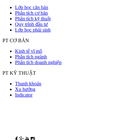
Lớp học căn bản
Phân tích cơ bản
Phân tích kỹ thuật
Quy trình đầu tư
Lớp học phái sinh
PT CƠ BẢN
Kinh tế vĩ mô
Phân tích ngành
Phân tích doanh nghiệp
PT KỸ THUẬT
Thanh khoản
Xu hướng
Indicator