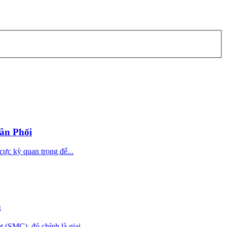
ân Phối
cực kỳ quan trọng để...
n
(SMC), đó chính là giai...