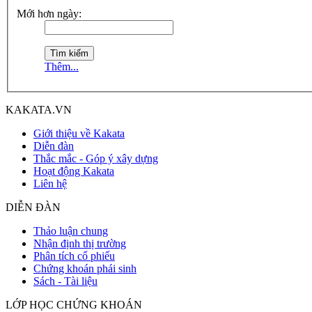
Mới hơn ngày:
Thêm...
KAKATA.VN
Giới thiệu về Kakata
Diễn đàn
Thắc mắc - Góp ý xây dựng
Hoạt động Kakata
Liên hệ
DIỄN ĐÀN
Thảo luận chung
Nhận định thị trường
Phân tích cổ phiếu
Chứng khoán phái sinh
Sách - Tài liệu
LỚP HỌC CHỨNG KHOÁN