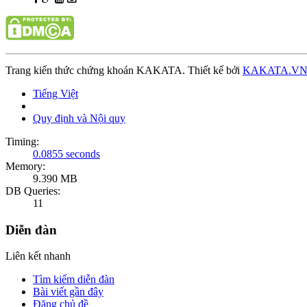
Trang kiến thức chứng khoán KAKATA. Thiết kế bởi
KAKATA.V
Tiếng Việt
Quy định và Nội quy
Timing:
0.0855 seconds
Memory:
9.390 MB
DB Queries:
11
Diễn đàn
Liên kết nhanh
Tìm kiếm diễn đàn
Bài viết gần đây
Đăng chủ đề