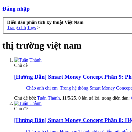
Đăng nhập
Diễn đàn phân tích kỹ thuật Việt Nam
Trang chủ
Tags
>
thị trường việt nam
Chủ đề
[Hướng Dẫn] Smart Money Concept Phần 9: Ph
Chào anh chị em, Trong hệ thống Smart Money Concept (S
Chủ đề bởi:
Tuấn Thành
,
11/5/25
, 0 lần trả lời, trong diễn đàn:
Chủ đề
[Hướng Dẫn] Smart Money Concept Phần 8: H
Chào anh chị em, Hôm nay Thành chia sẻ tiếp một phần r