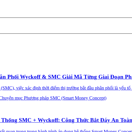
ân Phối Wyckoff & SMC Giải Mã Từng Giai Đoạn Ph
MC), việc xác định thời điểm thị trường bắt đầu phân phối là yếu tố 
Chuyên mục Phương pháp SMC (Smart Money Concept)
ệ Thống SMC + Wyckoff: Công Thức Bắt Đáy An Toà
ất quan trọng trong hành trình áp dụng hệ thống Smart Money Concept 